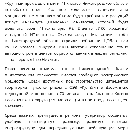
«Крупный промышленный и ИТ-кластер Нижегородской области
потребляют очень большое количество вычислительных
мощностей. Не меньшего объема будет требовать и растущий
вокруг ИТ-кампуса „НЕЙМАРК“ ИТ-квартал, который будет
включать себя ИТ-технопарк, R& D‑центр „ИКС Холдинга“
и научный ИТ-центр на Окском съезде. Мы хотим, чтобы
в Нижегородской области строили побольше ЦОДов, нам
их не хватает. Лидерам ИКТ-индустрии совершенно точно
выгодно строить центры обработки данных в нашем регионе»,
— подчеркнул Глеб Никитин.
Глава региона отметил, что в Нижегородской области
в достаточном количестве имеется свободная электрическая
мощность. Среди доступных под строительство дата-центра
территорий — участки рядом с ОЭЗ «Кулибин в Дзержинске
с доступной мощностью в 70 мегаватт, в п. Большое Козино
Балахнинского округа (350 мегаватт) и в пригороде Выксы (350
мегаватт).
Среди важных преимуществ региона губернатор обозначил
удобную транспортную развязку, развитую телеком-
инфраструктуру для передачи данных, действующие меры