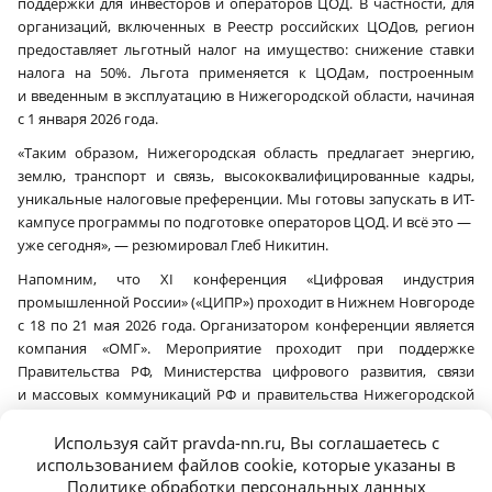
поддержки для инвесторов и операторов ЦОД. В частности, для
организаций, включенных в Реестр российских ЦОДов, регион
предоставляет льготный налог на имущество: снижение ставки
налога на 50%. Льгота применяется к ЦОДам, построенным
и введенным в эксплуатацию в Нижегородской области, начиная
с 1 января 2026 года.
«Таким образом, Нижегородская область предлагает энергию,
землю, транспорт и связь, высококвалифицированные кадры,
уникальные налоговые преференции. Мы готовы запускать в ИТ-
кампусе программы по подготовке операторов ЦОД. И всё это —
уже сегодня», — резюмировал Глеб Никитин.
Напомним, что XI конференция «Цифровая индустрия
промышленной России» («ЦИПР») проходит в Нижнем Новгороде
с 18 по 21 мая 2026 года. Организатором конференции является
компания «ОМГ». Мероприятие проходит при поддержке
Правительства РФ, Министерства цифрового развития, связи
и массовых коммуникаций РФ и правительства Нижегородской
области.
Используя сайт pravda-nn.ru, Вы соглашаетесь с
Организация профильных ИТ-конференций и выставок отвечает
использованием файлов cookie, которые указаны в
задачам нацпроекта «Экономика данных и цифровая
Политике обработки персональных данных