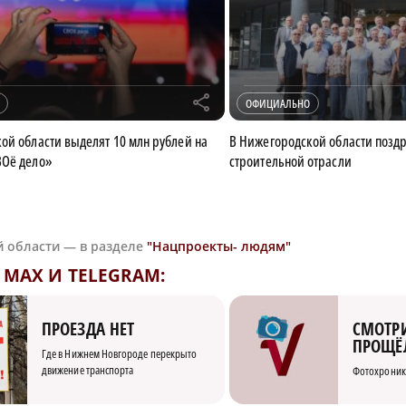
r
ОФИЦИАЛЬНО
ой области выделят 10 млн рублей на
В Нижегородской области позд
ВОё дело»
строительной отрасли
й области — в разделе
"Нацпроекты- людям"
MAX И TELEGRAM:
СМОТРИ
ПРОЕЗДА НЕТ
ПРОЩЁ
Где в Нижнем Новгороде перекрыто
движение транспорта
Фотохроник