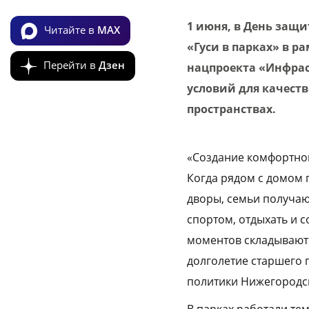
1 июня, в День защ
Читайте в
MAX
«Гуси в парках» в 
Перейти в
Дзен
нацпроекта «Инфрас
условий для качест
пространствах.
«Создание комфортной
Когда рядом с домом 
дворы, семьи получаю
спортом, отдыхать и 
моментов складываютс
долголетие старшего 
политики Нижегородск
В парках работали те