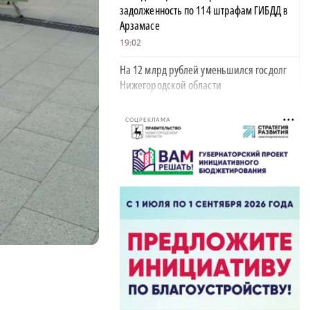
задолженность по 114 штрафам ГИБДД в
Арзамасе
19:02
На 12 млрд рублей уменьшился госдолг
Нижегородской области
18:39
СОЦРЕКЛАМА
В Нижегородской области тестируют
дроны для контроля сброса мусора
18:37
В Нижегородской области выделят 10 млн
рублей на поддержку «СВОё дело»
18:08
34 млрд рублей направят на поддержку
нижегородских семей в этом году
18:03
В Нижегородской области поздравили