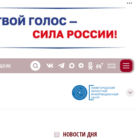
m
T
O
ЩНИК
Z
X
E
S
V
с
НОВОСТИ ДНЯ