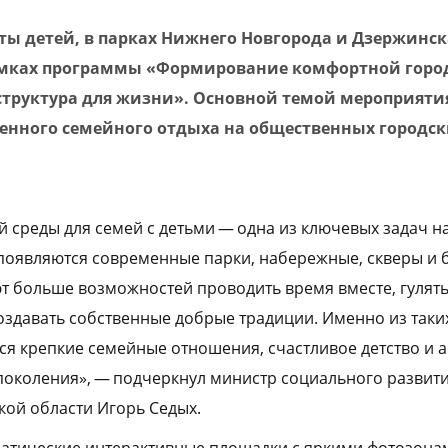
иты детей, в парках Нижнего Новгорода и Дзержинс
рамках программы «Формирование комфортной горо
труктура для жизни». Основной темой мероприятия
венного семейного отдыха на общественных городс
 среды для семей с детьми — одна из ключевых задач н
появляются современные парки, набережные, скверы и 
т больше возможностей проводить время вместе, гулять
создавать собственные добрые традиции. Именно из таки
я крепкие семейные отношения, счастливое детство и 
поколения», — подчеркнул министр социального развит
ой области Игорь Седых.
матические интерактивные площадки с яркими фотозонам