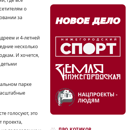
сетителям о
совании за
дреем и 4‑летней
ледние несколько
дкам. И хочется,
 детьми
ральном парке
 масштабные
НАЦПРОЕКТЫ -
ЛЮДЯМ
те голосуют, это
 проекта,
ПРО КОТИКОВ