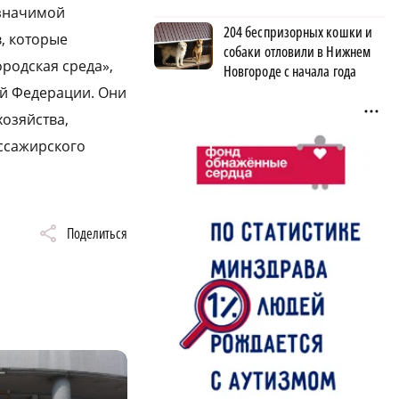
 значимой
204 беспризорных кошки и
, которые
собаки отловили в Нижнем
родская среда»,
Новгороде с начала года
ой Федерации. Они
озяйства,
ссажирского
Поделиться