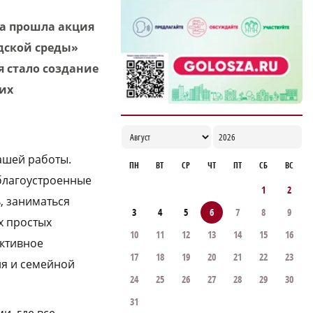
ветеранов строительной отрасли
ка прошла акция
18:02
дской среды»
 стало создание
ких
ашей работы.
ПН
ВТ
СР
ЧТ
ПТ
СБ
ВС
благоустроенные
1
2
, заниматься
3
4
5
6
7
8
9
х простых
10
11
12
13
14
15
16
активное
17
18
19
20
21
22
23
ия и семейной
24
25
26
27
28
29
30
31
и, где все