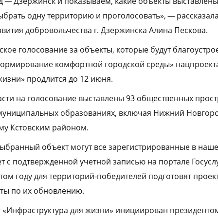
 — Дзержинск и показываем, какие объекты выставлены
выбрать одну территорию и проголосовать», — рассказал
звития добровольчества г. Дзержинска Алина Пескова.
кое голосование за объекты, которые будут благоустрое
ормирование комфортной городской среды» нацпроект
жизни» продлится до 12 июня.
сти на голосование выставлены 93 общественных прост
 муниципальных образованиях, включая Нижний Новгоро
му Кстовским районом.
 выбранный объект могут все зарегистрированные в наш
т с подтвержденной учетной записью на портале Госуслу
том году для территорий-победителей подготовят проекты
ты по их обновлению.
 «Инфраструктура для жизни» инициирован президенто