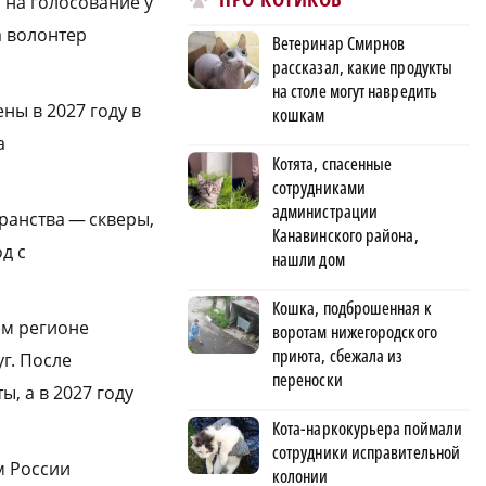
 на голосование у
а волонтер
Ветеринар Смирнов
рассказал, какие продукты
на столе могут навредить
ны в 2027 году в
кошкам
а
Котята, спасенные
сотрудниками
администрации
ранства — скверы,
Канавинского района,
д с
нашли дом
Кошка, подброшенная к
ем регионе
воротам нижегородского
приюта, сбежала из
г. После
переноски
, а в 2027 году
Кота-наркокурьера поймали
сотрудники исправительной
м России
колонии