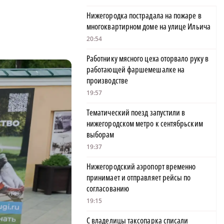
Нижегородка пострадала на пожаре в
многоквартирном доме на улице Ильича
20:54
Работнику мясного цеха оторвало руку в
работающей фаршемешалке на
производстве
19:57
Тематический поезд запустили в
нижегородском метро к сентябрьским
выборам
19:37
Нижегородский аэропорт временно
принимает и отправляет рейсы по
согласованию
19:15
С владелицы таксопарка списали