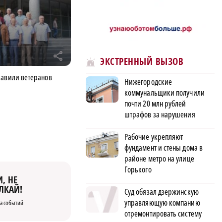
r
ЭКСТРЕННЫЙ ВЫЗОВ
равили ветеранов
Нижегородские
коммунальщики получили
почти 20 млн рублей
штрафов за нарушения
Рабочие укрепляют
фундамент и стены дома в
районе метро на улице
Горького
, НЕ
ЛКАЙ!
Суд обязал дзержинскую
управляющую компанию
а событий
отремонтировать систему