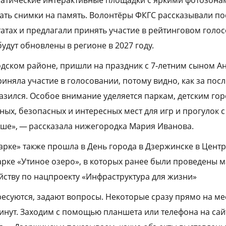
ть снимки на память. Волонтёры ФКГС рассказывали по
татах и предлагали принять участие в рейтинговом голо
удут обновлены в регионе в 2027 году.
дском районе, пришли на праздник с 7‑летним сыном Ан
иняла участие в голосовании, потому видно, как за пос
азился. Особое внимание уделяется паркам, детским горо
ных, безопасных и интересных мест для игр и прогулок с
ше», — рассказала нижегородка Мария Иванова.
 парке» также прошла в День города в Дзержинске в Цент
парке «Утиное озеро», в которых ранее были проведены
йству по нацпроекту «Инфраструктура для жизни»
есуются, задают вопросы. Некоторые сразу прямо на мес
инут. Заходим с помощью планшета или телефона на сайт