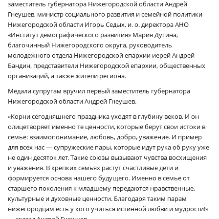
заместитель губернатора Нижегородской области Андрей
Гнеушев, министр социального развития и семейной политики
Нижегородской области Игорь Седых, и. о. директора АНО
«Институт демографического развития» Мария Дугина,
благочинный Нижегородского округа, руководитель
молодежного отдела Нижегородской епархии иерей Андрей
Бандин, представители Нижегородской епархии, общественных
организаций, а также жители региона.
Медали супругам вручил первый заместитель губернатора
Нижегородской области Андрей Гнеушев.
«Корни сегодняшнего праздника уходят в глубину веков. И он
олицетворяет именно те ценности, которые берут свои истоки в
семье: взаимопонимание, любовь, добро, уважение. И пример
для всех нас — супружеские пары, которые идут рука об руку уже
не один десяток лет. Такие союзы вызывают чувства восхищения
и уважения. В крепких семьях растут счастливые дети и
формируется основа нашего будущего. Именно в семье от
старшего поколения к младшему передаются нравственные,
культурные и духовные ценности. Благодаря таким парам
нижегородцам есть у кого учиться истинной любви и мудрости!»
— сказал Андрей Гнеушев.