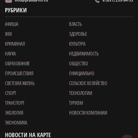
любви и верности
Читайте в
MAX
Перейти в
Дзен
В День семьи, любви и верности в Нижегородской области
официально зарегистрировано более 250 браков, из них
около 100 — в Нижнем Новгороде, в том числе на выездных
площадках.
Шесть пар нижегородских молодоженов вступили в брак в
усадьбе Рукавишниковых. С бракосочетанием и Днем семьи,
любви и верности молодоженов поздравил первый заместитель
губернатора Нижегородской области Андрей Гнеушев. Он
подчеркнул, что именно семейные ценности делают наш регион
и нашу страну сильными и процветающими.
«Очень символично, что вы заключили свои союзы в такой
замечательный, светлый праздник — День семьи, любви и
верности! Самое дорогое, что у нас есть, — это семья. Именно