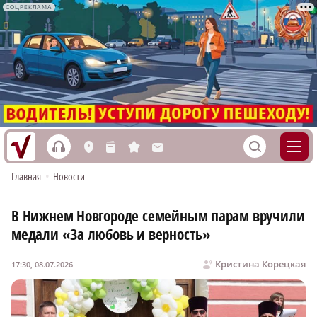
СОЦРЕКЛАМА
h
S
L
n
s
M
Главная
•
Новости
В Нижнем Новгороде семейным парам вручили
медали «За любовь и верность»
Кристина Корецкая
17:30, 08.07.2026