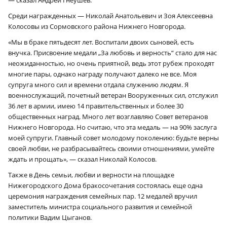
Среди награжденных — Николай Анатольевич и Зоя Алексеевна
Колосовы из Сормовского района Нижнего Новгорода.
«Мы в браке пятьдесят лет. Воспитали двоих сыновей, есть
внучка. Присвоение медали „За любовь и верность“ стало для нас
неожиданностью, но очень приятной, ведь этот рубеж проходят
многие пары, однако награду получают далеко не все. Моя
супруга много сил и времени отдала служению людям. Я
военнослужащий, почетный ветеран Вооруженных сил, отслужил
36 лет в армии, имею 14 правительственных и более 30
общественных наград. Много лет возглавляю Совет ветеранов
Нижнего Новгорода. Но считаю, что эта медаль — на 90% заслуга
моей супруги. Главный совет молодому поколению: будьте верны
своей любви, не разбрасывайтесь своими отношениями, умейте
ждать и прощать», — сказал Николай Колосов.
Также в День семьи, любви и верности на площадке
Нижегородского Дома бракосочетания состоялась еще одна
церемония награждения семейных пар. 12 медалей вручил
заместитель министра социального развития и семейной
политики Вадим Цыганов.