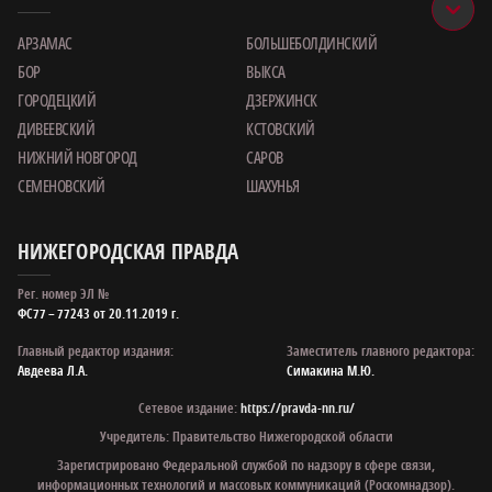
она — источник силы, тепла и вдохновения. Сегодня вы сделали
очень важный шаг. И я искренне желаю вам долгой счастливой
семейной жизни, полной согласия и взаимопонимания, крепости
чувств и бесконечной веры друг в друга. Ну и, конечно, пусть в
будущем ваши дома наполняются детским смехом. Желаю, чтобы
ваши семьи стали примером настоящей любви», — обратился к
парам Андрей Гнеушев.
Ведущей торжественной церемонии стала руководитель
главного управления ЗАГС Нижегородской области Ольга
Краснова.
«В Нижегородской области до 2030 года объявлено Пятилетие
семьи, а значит, в приоритете — повышение престижа института
брака. Свадьба в Нижегородской области — это не просто
красивый праздник, а первый шаг на пути к крепкой, счастливой
семье, которую государство готово поддерживать на всех этапах
её становления», — сказала Ольга Краснова.
Также она напомнила, что с сегодняшнего дня уже можно
подавать заявления на регистрацию брака на 8 июля следующего
года. Эта дата традиционно пользуется большой популярностью
у нижегородских пар, поэтому тем, кто мечтает начать семейную