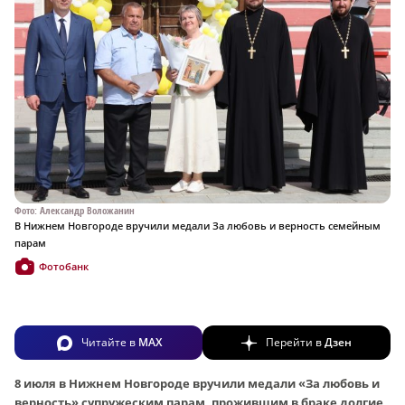
Фото: Александр Воложанин
В Нижнем Новгороде вручили медали За любовь и верность семейным
парам
Фотобанк
Читайте в
MAX
Перейти в
Дзен
8 июля в Нижнем Новгороде вручили медали «За любовь и
верность» супружеским парам, прожившим в браке долгие