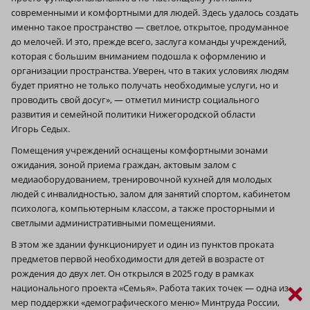
современными и комфортными для людей. Здесь удалось создать
именно такое пространство — светлое, открытое, продуманное
до мелочей. И это, прежде всего, заслуга команды учреждений,
которая с большим вниманием подошла к оформлению и
организации пространства. Уверен, что в таких условиях людям
будет приятно не только получать необходимые услуги, но и
проводить свой досуг», — отметил министр социального
развития и семейной политики Нижегородской области
Игорь Седых.
Помещения учреждений оснащены комфортными зонами
ожидания, зоной приема граждан, актовым залом с
медиаоборудованием, тренировочной кухней для молодых
людей с инвалидностью, залом для занятий спортом, кабинетом
психолога, компьютерным классом, а также просторными и
светлыми административными помещениями.
В этом же здании функционирует и один из пунктов проката
предметов первой необходимости для детей в возрасте от
рождения до двух лет. Он открылся в 2025 году в рамках
×
национального проекта «Семья». Работа таких точек — одна из
мер поддержки «демографического меню» Минтруда России,