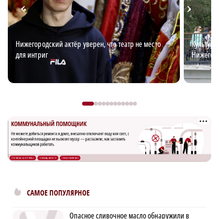
Нижегородский актёр уверен, что театр не место
Культурн
для интриг
Нижегоро
САМОЕ ПОПУЛЯРНОЕ
Опасное сливочное масло обнаружили в