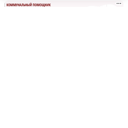
САМОЕ ПОПУЛЯРНОЕ
Опасное сливочное масло обнаружили в
Нижегородской области
Поджог устроили на
деревообрабатывающем предприятии в
Воротынском округе
Как древние строители поднимали камни
без кранов: археолог раскрыл секреты
старых технологий