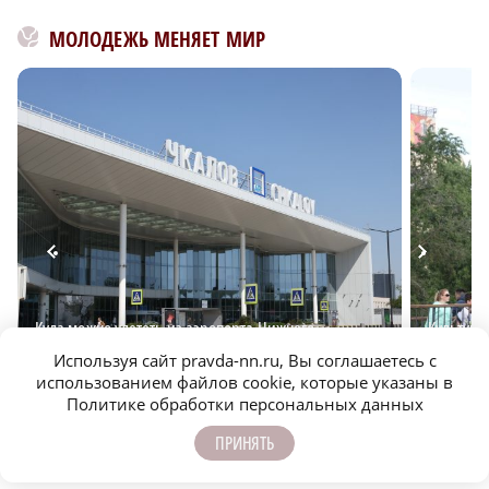
МОЛОДЕЖЬ МЕНЯЕТ МИР
Куда можно улететь из аэропорта Нижнего
Культурн
Новгорода
Нижегоро
Используя сайт pravda-nn.ru, Вы соглашаетесь с
использованием файлов cookie, которые указаны в
Политике обработки персональных данных
ПРИНЯТЬ