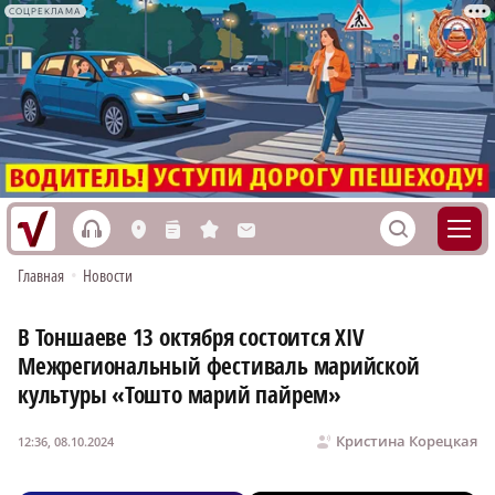
СОЦРЕКЛАМА
h
S
L
n
s
M
Главная
•
Новости
В Тоншаеве 13 октября состоится XIV
Межрегиональный фестиваль марийской
культуры «Тошто марий пайрем»
Кристина Корецкая
12:36, 08.10.2024