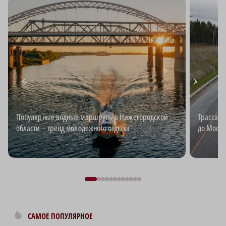
Популярные водные маршруты в Нижегородской
Трасса М
области – тренд молодежного отдыха
до Москв
САМОЕ ПОПУЛЯРНОЕ