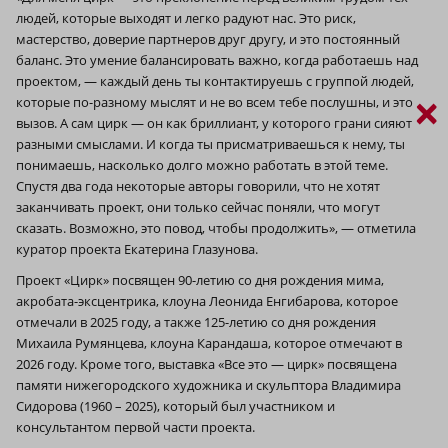
людей, которые выходят и легко радуют нас. Это риск,
мастерство, доверие партнеров друг другу, и это постоянный
баланс. Это умение балансировать важно, когда работаешь над
проектом, — каждый день ты контактируешь с группой людей,
×
которые по-разному мыслят и не во всем тебе послушны, и это
вызов. А сам цирк — он как бриллиант, у которого грани сияют
разными смыслами. И когда ты присматриваешься к нему, ты
понимаешь, насколько долго можно работать в этой теме.
Спустя два года некоторые авторы говорили, что не хотят
заканчивать проект, они только сейчас поняли, что могут
сказать. Возможно, это повод, чтобы продолжить», — отметила
куратор проекта Екатерина Глазунова.
Проект «Цирк» посвящен 90-летию со дня рождения мима,
акробата-эксцентрика, клоуна Леонида Енгибарова, которое
отмечали в 2025 году, а также 125-летию со дня рождения
Михаила Румянцева, клоуна Карандаша, которое отмечают в
2026 году. Кроме того, выставка «Все это — цирк» посвящена
памяти нижегородского художника и скульптора Владимира
Сидорова (1960 – 2025), который был участником и
консультантом первой части проекта.