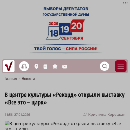
h
S
L
n
s
M
Главная
•
Новости
В центре культуры «Рекорд» открыли выставку
«Все это – цирк»
Кристина Корецкая
11:56, 27.01.2026