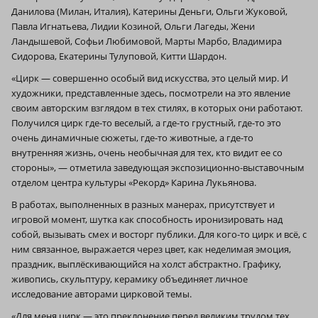
Данилова (Милан, Италия), Катерины Деньги, Ольги Жуковой,
Павла Игнатьева, Лидии Козиной, Ольги Лагеды, Жени
Ландышевой, Софьи Любимовой, Марты Марбо, Владимира
Сидорова, Екатерины Тулуповой, Китти Шардон.
«Цирк — совершенно особый вид искусства, это целый мир. И
художники, представленные здесь, посмотрели на это явление
своим авторским взглядом в тех стилях, в которых они работают.
Получился цирк где-то веселый, а где-то грустный, где-то это
очень динамичные сюжеты, где-то животные, а где-то
внутренняя жизнь, очень необычная для тех, кто видит ее со
стороны», — отметила заведующая экспозиционно-выставочным
отделом центра культуры «Рекорд» Карина Лукьянова.
В работах, выполненных в разных манерах, присутствует и
игровой момент, шутка как способность иронизировать над
собой, вызывать смех и восторг публики. Для кого-то цирк и всё, с
ним связанное, выражается через цвет, как неделимая эмоция,
праздник, выплёскивающийся на холст абстрактно. Графику,
живопись, скульптуру, керамику объединяет личное
исследование авторами цирковой темы.
«Для меня цирк — это преклонение перед великим трудом тех