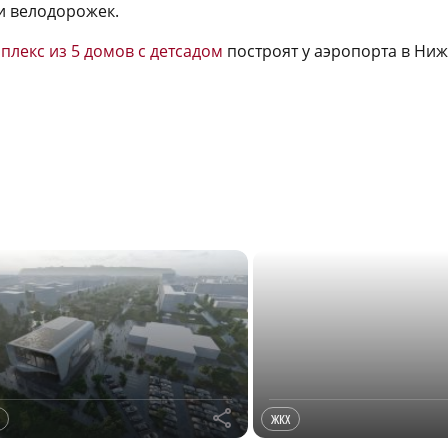
и велодорожек.
плекс из 5 домов с детсадом
построят у аэропорта в Ни
r
ЖКХ