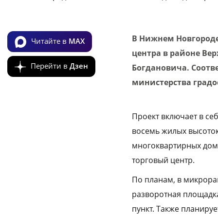
В Нижнем Новгороде
Читайте в
MAX
центра в районе Вер
Перейти в
Дзен
Богдановича. Соотв
министерства градо
Проект включает в се
восемь жилых высоток
многоквартирных дома 
торговый центр.
По планам, в микрора
разворотная площадка
пункт. Также планиру