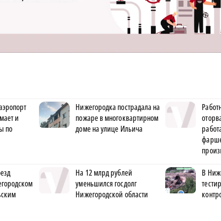
аэропорт
Нижегородка пострадала на
Работ
мает и
пожаре в многоквартирном
оторва
ы по
доме на улице Ильича
рабо
фарше
произ
оезд
На 12 млрд рублей
В Ниж
егородском
уменьшился госдолг
тести
ьским
Нижегородской области
контр