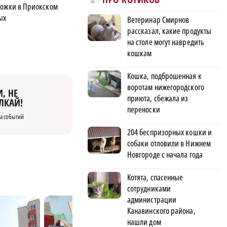
ножки в Приокском
ых
Ветеринар Смирнов
рассказал, какие продукты
на столе могут навредить
кошкам
Кошка, подброшенная к
воротам нижегородского
, НЕ
приюта, сбежала из
ЛКАЙ!
переноски
а событий
204 беспризорных кошки и
собаки отловили в Нижнем
Новгороде с начала года
Котята, спасенные
сотрудниками
администрации
Канавинского района,
нашли дом