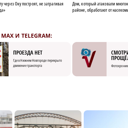
у через Оку построят, не затрагивая
Дом, который атаковали много
да»
районе, обработают от насеком
MAX И TELEGRAM:
СМОТРИ
ПРОЕЗДА НЕТ
ПРОЩЁ
Где в Нижнем Новгороде перекрыто
движение транспорта
Фотохроник