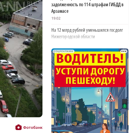
задолженность по 114 штрафам ГИБДД в
Арзамасе
19:02
На 12 млрд рублей уменьшился госдолг
Нижегородской области
18:39
СОЦРЕКЛАМА
В Нижегородской области тестируют
дроны для контроля сброса мусора
18:37
В Нижегородской области выделят 10 млн
рублей на поддержку «СВОё дело»
18:08
34 млрд рублей направят на поддержку
нижегородских семей в этом году
18:03
Фотобанк
В Нижегородской области поздравили