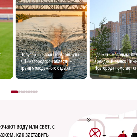
а
Популярные водные маршруты
Где жить молодым: ка
в Нижегородской области –
арендный рынок Нижн
тренд молодежного отдыха
Новгорода помогает ст
карьеру