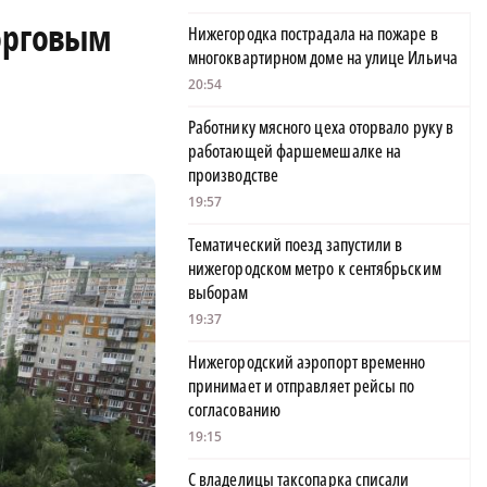
торговым
Нижегородка пострадала на пожаре в
многоквартирном доме на улице Ильича
20:54
Работнику мясного цеха оторвало руку в
работающей фаршемешалке на
производстве
19:57
Тематический поезд запустили в
нижегородском метро к сентябрьским
выборам
19:37
Нижегородский аэропорт временно
принимает и отправляет рейсы по
согласованию
19:15
С владелицы таксопарка списали