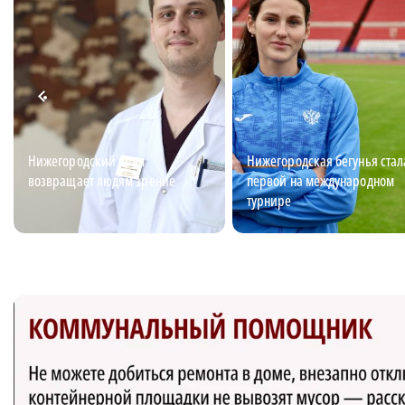
Нижегородский врач
Нижегородская бегунья стал
возвращает людям зрение
первой на международном
турнире