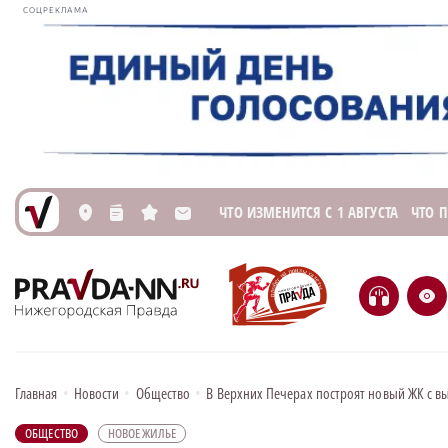
СОЦРЕКЛАМА
ЧТО ИЗМЕНИТСЯ С 1 АВГУСТА
ЧТО 
L
n
s
M
H
e
Главная
•
Новости
•
Общество
•
В Верхних Печерах построят новый ЖК с в
ОБЩЕСТВО
НОВОЕ ЖИЛЬЕ