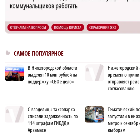
САМОЕ ПОПУЛЯРНОЕ
В Нижегородской области
Нижегородский 
выделят 10 млн рублей на
временно прини
поддержку «СВОё дело»
отправляет рейс
согласованию
С владелицы таксопарка
Тематический п
списали задолженность по
запустили в ниж
114 штрафам ГИБДД в
метро к сентябр
Арзамасе
выборам