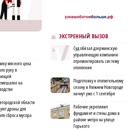
ЭКСТРЕННЫЙ ВЫЗОВ
Суд обязал дзержинскую
управляющую компанию
отремонтировать систему
нику мясного цеха
отопления
ло руку в
тающей
Подготовку к отопительному
мешалке на
сезону в Нижнем Новгороде
водстве
начнут уже с 1 сентября
егородской области
Рабочие укрепляют
руют дроны для
фундамент и стены дома в
оля сброса мусора
районе метро на улице
Горького