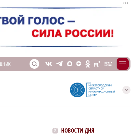
m
T
O
ЩНИК
Z
X
E
S
V
с
НОВОСТИ ДНЯ