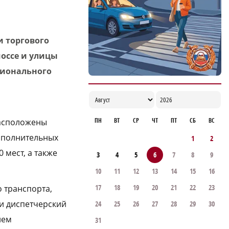
ветеранов строительной отрасли
18:02
и торгового
шоссе и улицы
гионального
ПН
ВТ
СР
ЧТ
ПТ
СБ
ВС
расположены
дополнительных
1
2
 мест, а также
3
4
5
6
7
8
9
10
11
12
13
14
15
16
17
18
19
20
21
22
23
 транспорта,
 и диспетчерский
24
25
26
27
28
29
30
ием
31