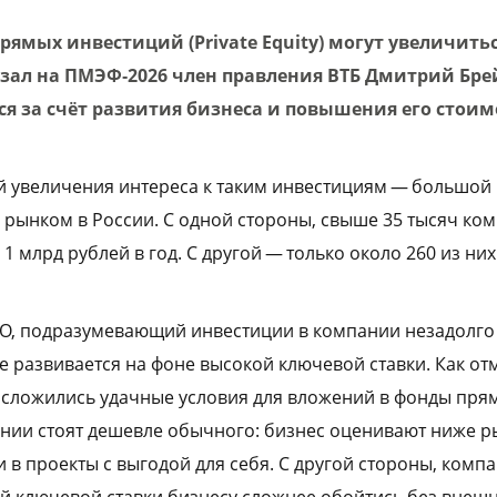
ямых инвестиций (Private Equity) могут увеличиться
казал на ПМЭФ‑2026 член правления ВТБ Дмитрий Бре
я за счёт развития бизнеса и повышения его стоим
й увеличения интереса к таким инвестициям — большой
рынком в России. С одной стороны, свыше 35 тысяч ком
 млрд рублей в год. С другой — только около 260 из них
PO, подразумевающий инвестиции в компании незадолго 
не развивается на фоне высокой ключевой ставки. Как о
 сложились удачные условия для вложений в фонды пря
нии стоят дешевле обычного: бизнес оценивают ниже ры
и в проекты с выгодой для себя. С другой стороны, ком
ой ключевой ставки бизнесу сложнее обойтись без внеш