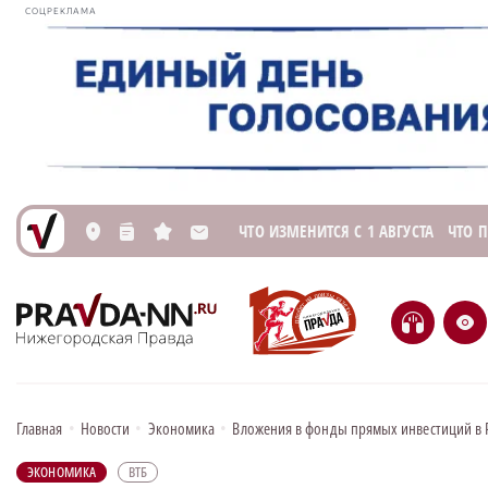
СОЦРЕКЛАМА
ЧТО ИЗМЕНИТСЯ С 1 АВГУСТА
ЧТО 
L
n
s
M
H
e
Главная
•
Новости
•
Экономика
•
Вложения в фонды прямых инвестиций в Р
ЭКОНОМИКА
ВТБ