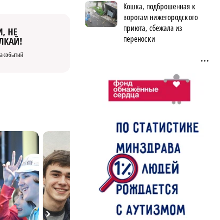
Кошка, подброшенная к
воротам нижегородского
приюта, сбежала из
, НЕ
переноски
ЛКАЙ!
а событий