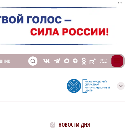
m
T
O
ЩНИК
Z
X
E
S
V
с
НОВОСТИ ДНЯ