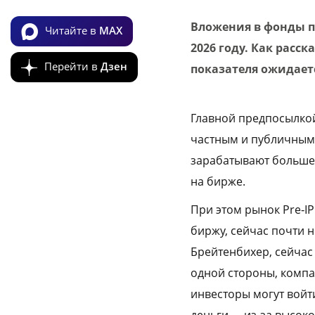
Вложения в фонды пр
Читайте в
MAX
2026 году. Как расс
Перейти в
Дзен
показателя ожидаетс
Главной предпосылко
частным и публичным 
зарабатывают больше 1
на бирже.
При этом рынок Pre‑I
биржу, сейчас почти 
Брейтенбихер, сейчас
одной стороны, компа
инвесторы могут войт
деньги — из‑за высок