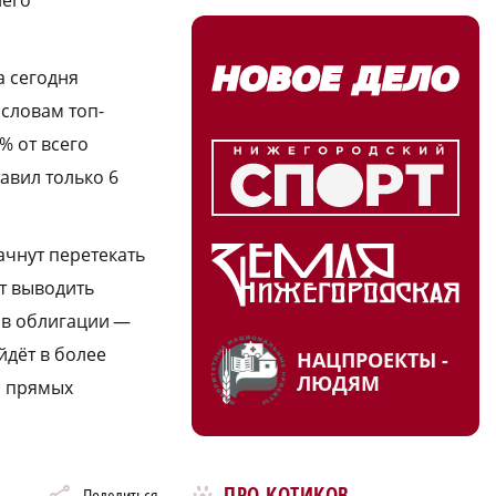
а сегодня
 словам топ-
% от всего
авил только 6
ачнут перетекать
т выводить
х в облигации —
йдёт в более
НАЦПРОЕКТЫ -
ЛЮДЯМ
ы прямых
ПРО КОТИКОВ
Поделиться