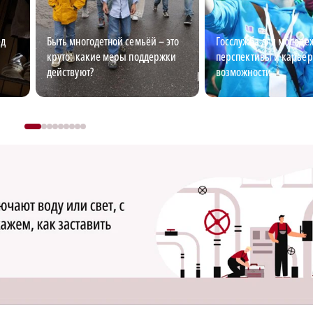
ед
Быть многодетной семьёй – это
Госслужба для молоде
круто: какие меры поддержки
перспективы и карье
действуют?
возможности