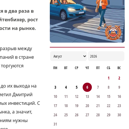
ветеранов строительной отрасли
 в два раза в
18:02
йтенбихер, рост
ости на рынке.
 разрыв между
паний в стране
 торгуются
ПН
ВТ
СР
ЧТ
ПТ
СБ
ВС
1
2
до их выхода на
3
4
5
6
7
8
9
тметил Дмитрий
10
11
12
13
14
15
16
мых инвестиций. С
17
18
19
20
21
22
23
нка, а значит,
24
25
26
27
28
29
30
паниям нужны
31
него