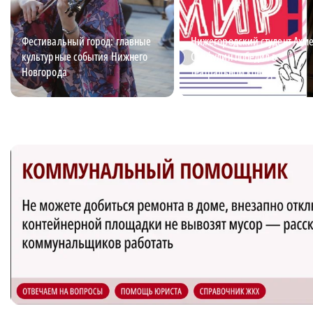
Фестивальный город: главные
Нижегородский студент Ахм
культурные события Нижнего
Сайфулин победил в
Новгорода
театральном конкурсе
«Табуретка»