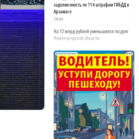
задолженность по 114 штрафам ГИБДД в
Арзамасе
19:02
На 12 млрд рублей уменьшился госдолг
Нижегородской области
18:39
СОЦРЕКЛАМА
В Нижегородской области тестируют
дроны для контроля сброса мусора
18:37
В Нижегородской области выделят 10 млн
×
рублей на поддержку «СВОё дело»
18:08
34 млрд рублей направят на поддержку
нижегородских семей в этом году
18:03
В Нижегородской области поздравили