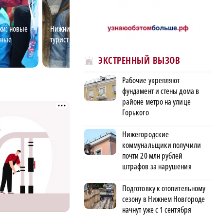
жи: новые
Нижний для своих: проверь, не
Мультимедийны
рные
турист ли ты?
«Молодежь меня
ЭКСТРЕННЫЙ ВЫЗОВ
Рабочие укрепляют
фундамент и стены дома в
районе метро на улице
Горького
Нижегородские
коммунальщики получили
почти 20 млн рублей
штрафов за нарушения
Подготовку к отопительному
сезону в Нижнем Новгороде
начнут уже с 1 сентября