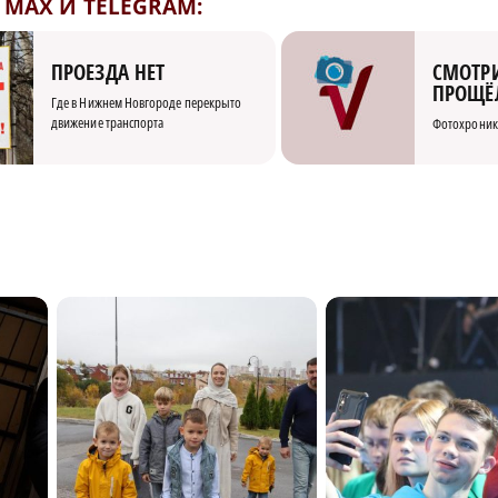
MAX И TELEGRAM:
СМОТРИ
ПРОЕЗДА НЕТ
ПРОЩЁ
Где в Нижнем Новгороде перекрыто
движение транспорта
Фотохроник