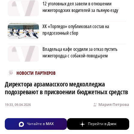
12 уголовных дел завели в отношении
нижегородских водителей за пьяную езду
ХК «Торпедо» опубликовал состав на
предсезонный сбор
Владельца кафе осудили за отказ пустить
нижегородца с собакой-поводырем
Новости МирТесен
НОВОСТИ ПАРТНЕРОВ
Директора арзамасского медколледжа
подозревают в присвоении бюджетных средств
Мария Петрова
19:33, 09.04.2026
Читайте в
MAX
Перейти в
Дзен