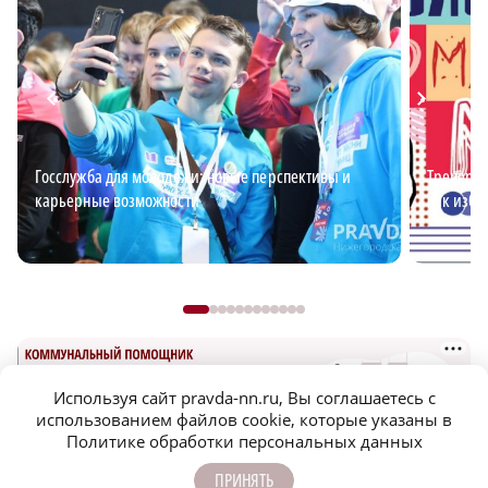
Госслужба для молодежи: новые перспективы и
Тренер п
карьерные возможности
как изба
Используя сайт pravda-nn.ru, Вы соглашаетесь с
использованием файлов cookie, которые указаны в
Политике обработки персональных данных
ПРИНЯТЬ