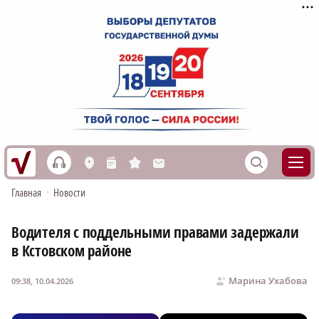
h
S
L
n
s
M
Главная
•
Новости
Водителя с поддельными правами задержали
в Кстовском районе
Марина Ухабова
09:38, 10.04.2026