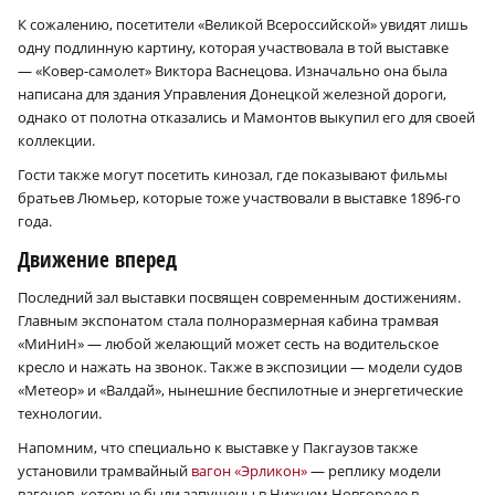
К сожалению, посетители «Великой Всероссийской» увидят лишь
×
одну подлинную картину, которая участвовала в той выставке
— «Ковер-самолет» Виктора Васнецова. Изначально она была
написана для здания Управления Донецкой железной дороги,
однако от полотна отказались и Мамонтов выкупил его для своей
коллекции.
Гости также могут посетить кинозал, где показывают фильмы
братьев Люмьер, которые тоже участвовали в выставке 1896-го
года.
Движение вперед
Последний зал выставки посвящен современным достижениям.
Главным экспонатом стала полноразмерная кабина трамвая
«МиНиН» — любой желающий может сесть на водительское
кресло и нажать на звонок. Также в экспозиции — модели судов
«Метеор» и «Валдай», нынешние беспилотные и энергетические
технологии.
Напомним, что специально к выставке у Пакгаузов также
установили трамвайный
вагон «Эрликон»
— реплику модели
вагонов, которые были запущены в Нижнем Новгороде в