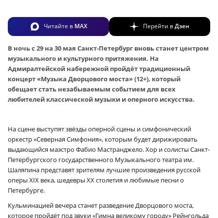
Читайте в
MAX
Перейти в
Дзен
В ночь с 29 на 30 мая Санкт-Петербург вновь станет центром
музыкального и культурного притяжения. На
Адмиралтейской набережной пройдёт традиционный
концерт «Музыка Дворцового моста» (12+), который
обещает стать незабываемым событием для всех
любителей классической музыки и оперного искусства.
На сцене выступят звёзды оперной сцены и симфонический
оркестр «Северная Симфония», которым будет дирижировать
выдающийся маэстро Фабио Мастранджело. Хор и солисты Санкт-
Петербургского государственного Музыкального театра им.
Шаляпина представят зрителям лучшие произведения русской
оперы XIX века, шедевры XX столетия и любимые песни о
Петербурге.
Кульминацией вечера станет разведение Дворцового моста,
которое пройдёт под звуки «Гимна великому городу» Рейнгольда