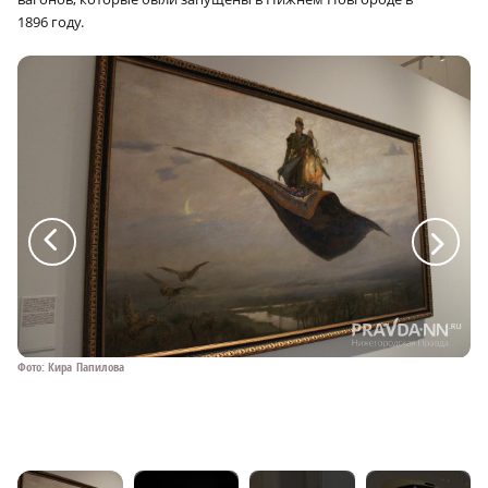
1896 году.
a
a
Фото: Кира Папилова
Фо