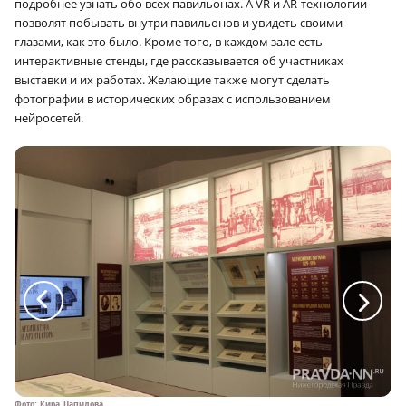
подробнее узнать обо всех павильонах. А VR и AR-технологии
позволят побывать внутри павильонов и увидеть своими
глазами, как это было. Кроме того, в каждом зале есть
интерактивные стенды, где рассказывается об участниках
выставки и их работах. Желающие также могут сделать
фотографии в исторических образах с использованием
нейросетей.
a
a
Фото: Кира Папилова
Фо