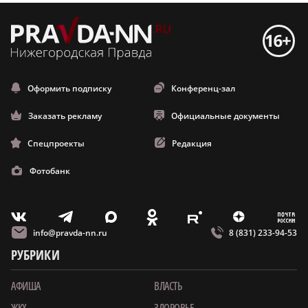
Оформить подписку
Конференц-зал
Заказать рекламу
Официальные документы
Спецпроекты
Редакция
Фотобанк
m
T
O
Z
X
E
V
info@pravda-nn.ru
8 (831) 233-94-53
РУБРИКИ
АФИША
ВЛАСТЬ