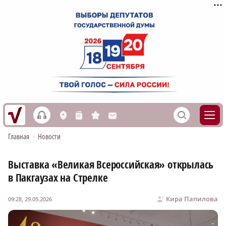
h
S
L
n
s
M
Главная
•
Новости
Выставка «Великая Всероссийская» открылась
в Пакгаузах на Стрелке
Кира Папилова
09:28, 29.05.2026