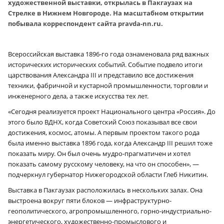
художественной выставки, открылась в Пакгаузах на
Стрелке в Нижнем Новгороде. На масштабном открытии
побывала корреспондент сайта pravda-nn.ru.
Всероссийская выставка 1896-го года ознаменовала ряд важных
исторических исторических событий. Событие подвело итоги
царствования Александра III и представило все достижения
техники, фабричной и кустарной промышленности, торговли и
инженерного дела, а также искусства тех лет.
«Сегодня реализуется проект Национального центра «Россия». До
этого было ВДНХ, когда Советский Союз показывал все свои
достижения, космос, атомы. А первым проектом такого рода
была именно выставка 1896 года, когда Александр III решил тоже
показать миру. Он был очень мудро-прагматичен и хотел
показать самому русскому человеку, на что он способен», —
подчеркнул губернатор Нижегородской области Глеб Никитин.
Выставка в Пакгаузах расположилась в нескольких залах. Она
выстроена вокруг пяти блоков — инфраструктурно-
геополитического, агропромышленного, горно-индустриально-
энергетического, художественно-промыслового и