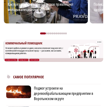
Как предприятия малых городов привлекают
Поликлин
молодых специалистов
здоровья
САМОЕ ПОПУЛЯРНОЕ
Поджог устроили на
деревообрабатывающем предприятии в
Воротынском округе