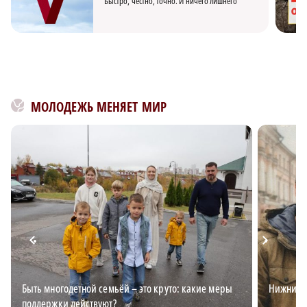
Быстро, честно, точно. И ничего лишнего
МОЛОДЕЖЬ МЕНЯЕТ МИР
Быть многодетной семьёй – это круто: какие меры
Нижний д
поддержки действуют?