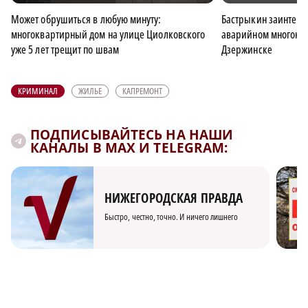
Может обрушиться в любую минуту:
Бастрыкин заинтере
многоквартирный дом на улице Циолковского
аварийном многокв
уже 5 лет трещит по швам
Дзержинске
КРИМИНАЛ
ЖИЛЬЕ
КАПРЕМОНТ
ПОДПИСЫВАЙТЕСЬ НА НАШИ
КАНАЛЫ В MAX И TELEGRAM:
НИЖЕГОРОДСКАЯ ПРАВДА
Быстро, честно, точно. И ничего лишнего