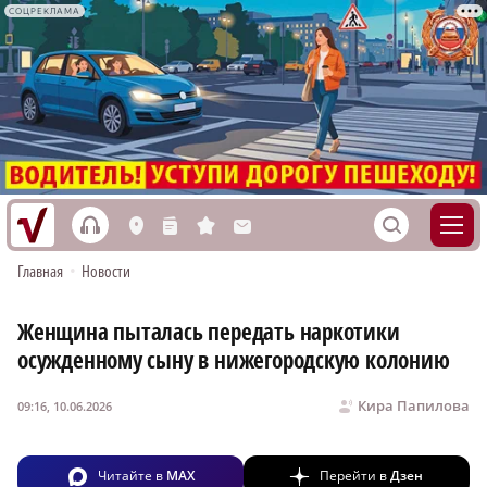
СОЦРЕКЛАМА
h
S
L
n
s
M
Главная
•
Новости
Женщина пыталась передать наркотики
осужденному сыну в нижегородскую колонию
Кира Папилова
09:16, 10.06.2026
Читайте в
MAX
Перейти в
Дзен