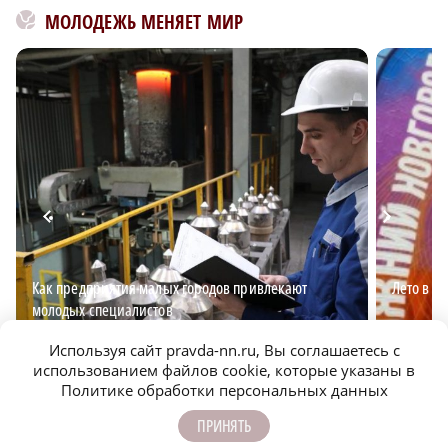
МОЛОДЕЖЬ МЕНЯЕТ МИР
Как предприятия малых городов привлекают
Лето в Н
молодых специалистов
Используя сайт pravda-nn.ru, Вы соглашаетесь с
использованием файлов cookie, которые указаны в
Политике обработки персональных данных
ПРИНЯТЬ