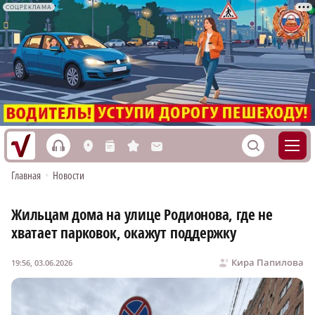
СОЦРЕКЛАМА
h
S
L
n
s
M
Главная
•
Новости
Жильцам дома на улице Родионова, где не
хватает парковок, окажут поддержку
Кира Папилова
19:56, 03.06.2026