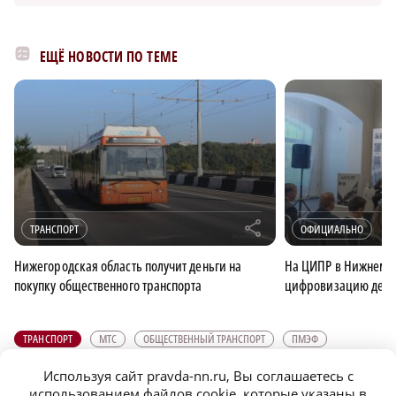
ЕЩЁ НОВОСТИ ПО ТЕМЕ
r
ТРАНСПОРТ
ОФИЦИАЛЬНО
Нижегородская область получит деньги на
На ЦИПР в Нижнем Н
покупку общественного транспорта
цифровизацию деве
ТРАНСПОРТ
МТС
ОБЩЕСТВЕННЫЙ ТРАНСПОРТ
ПМЭФ
Используя сайт pravda-nn.ru, Вы соглашаетесь с
ПОДПИСЫВАЙТЕСЬ НА НАШИ
использованием файлов cookie, которые указаны в