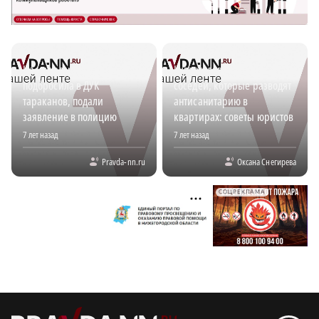
На нижегородку, которая
Куда жаловаться на
подбросила в ДУК
соседей, которые разводят
тараканов, подали
антисанитарию в
заявление в полицию
квартирах: советы юристов
7 лет назад
7 лет назад
Pravda-nn.ru
Оксана Снегирева
СОЦРЕКЛАМА