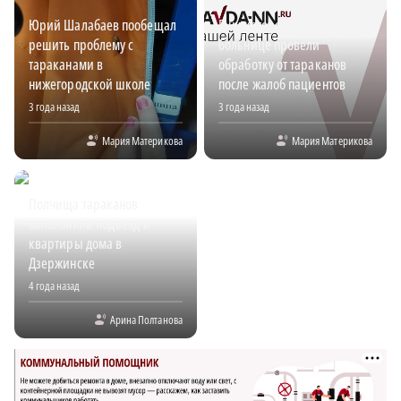
Юрий Шалабаев пообещал
В нижегородской детской
решить проблему с
больнице провели
тараканами в
обработку от тараканов
нижегородской школе
после жалоб пациентов
3 года назад
3 года назад
Мария Материкова
Мария Материкова
Полчища тараканов
заполонили подъезд и
квартиры дома в
Дзержинске
4 года назад
Арина Полтанова