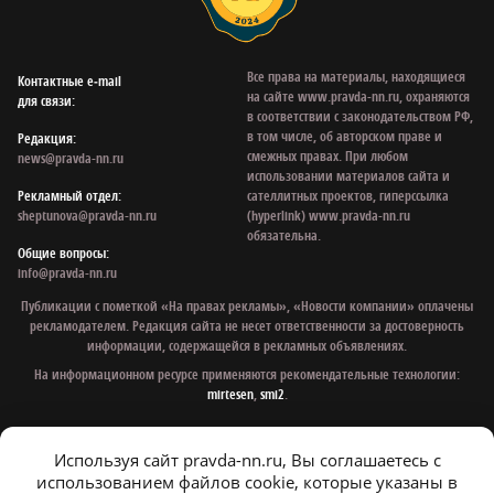
Все права на материалы, находящиеся
Контактные e‑mail
на сайте www.pravda-nn.ru, охраняются
для связи:
в соответствии с законодательством РФ,
в том числе, об авторском праве и
Редакция:
смежных правах. При любом
news@pravda-nn.ru
использовании материалов сайта и
Рекламный отдел:
сателлитных проектов, гиперссылка
sheptunova@pravda-nn.ru
(hyperlink) www.pravda-nn.ru
обязательна.
Общие вопросы:
info@pravda-nn.ru
Публикации с пометкой «На правах рекламы», «Новости компании» оплачены
рекламодателем. Редакция сайта не несет ответственности за достоверность
информации, содержащейся в рекламных объявлениях.
На информационном ресурсе применяются рекомендательные технологии:
mirtesen
,
smi2
.
Используя сайт pravda-nn.ru, Вы соглашаетесь с
© 1997 - 2026 Газета «Нижегородская правда»
использованием файлов cookie, которые указаны в