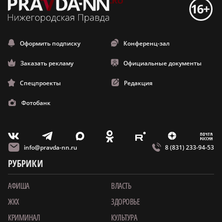
Оформить подписку
Конференц-зал
Заказать рекламу
Официальные документы
Спецпроекты
Редакция
Фотобанк
m
T
O
Z
X
E
V
info@pravda-nn.ru
8 (831) 233-94-53
РУБРИКИ
АФИША
ВЛАСТЬ
ЖКХ
ЗДОРОВЬЕ
КРИМИНАЛ
КУЛЬТУРА