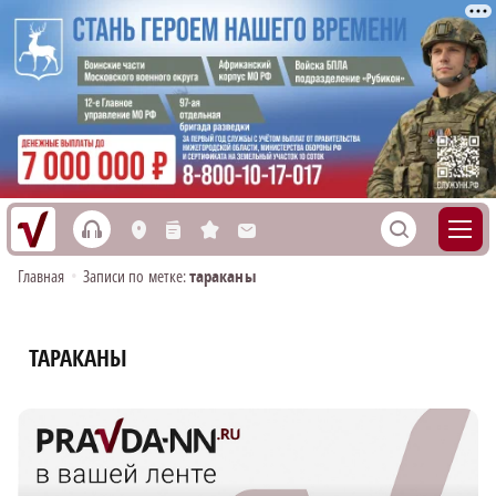
h
S
L
n
s
M
Главная
•
Записи по метке:
тараканы
ТАРАКАНЫ