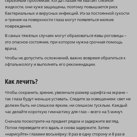
серьёзным проблемам. Когда глазам не хватает слёзной
жидкости, они хуже защищены, поэтому повышается риск
бактериальных и вирусных инфекций. Из‑за постоянной сухости
и трения на поверхности глаза могут появляться мелкие
повреждения.
В самых тяжёлых случаях могут образоваться язвы роговицы –
это опасное состояние, при котором нужна срочная помощь
врача.
Чтобы не допустить осложнений, важно вовремя обратиться к
офтальмологу и выполнять его рекомендации.
Как лечить?
Чтобы сохранить зрение, увеличьте размер шрифта на экране –
так глаза будут меньше уставать. Следите за освещением: свет не
должен быть ни слишком ярким, ни слишком тусклым. Каждый
час делайте короткую гимнастику для глаз – всего на 5 минут.
Сначала посмотрите на предмет рядом и задержите взгляд.
Потом переведите его вдаль и снова задержите. Затем
«нарисуйте» глазами восьмёрку: 8 раз в одну сторону и 8 раз в