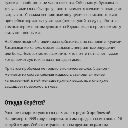
сухими – наоборот, они часто слезятся. Слёзы могут буквально
течь, а сами глаза быстро устают, появляется желание почаще их
закрывать. Сначала неприятные ощущения возникают только
при неблагоприятных условиях (ветер, сухой воздух, работа за
компьютером), потом держатся всё дольше, а со временем могут
стать постоянными.
На более поздней стадии глаза действительно становятся сухими.
Закапывание капель может вызывать неприятные ощущения
или боль. Человек может заметить, что почти не плачет – даже
когда режет лук или в глаза попадает дым.
При этом проблема не только в количестве слёз. Главное –
меняется их состав: слёзная жидкость становится менее
качественной, в ней меньше нужных веществ, и она хуже
защищает поверхность глаза.
Откуда берётся?
Раньше синдром сухого глаза считался редкой проблемой.
Например, в 1995 году говорили, что им страдают всего около 2%
людей в мире. Сейчас ситуация совсем другая: по разным