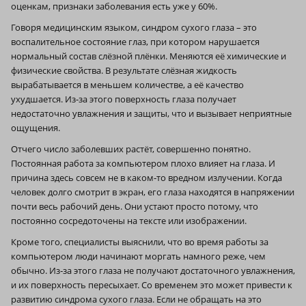
оценкам, признаки заболевания есть уже у 60%.
Говоря медицинским языком, синдром сухого глаза – это
воспалительное состояние глаз, при котором нарушается
нормальный состав слёзной плёнки. Меняются её химические и
физические свойства. В результате слёзная жидкость
вырабатывается в меньшем количестве, а её качество
ухудшается. Из‑за этого поверхность глаза получает
недостаточно увлажнения и защиты, что и вызывает неприятные
ощущения.
Отчего число заболевших растёт, совершенно понятно.
Постоянная работа за компьютером плохо влияет на глаза. И
причина здесь совсем не в каком‑то вредном излучении. Когда
человек долго смотрит в экран, его глаза находятся в напряжении
почти весь рабочий день. Они устают просто потому, что
постоянно сосредоточены на тексте или изображении.
Кроме того, специалисты выяснили, что во время работы за
компьютером люди начинают моргать намного реже, чем
обычно. Из‑за этого глаза не получают достаточного увлажнения,
и их поверхность пересыхает. Со временем это может привести к
развитию синдрома сухого глаза. Если не обращать на это