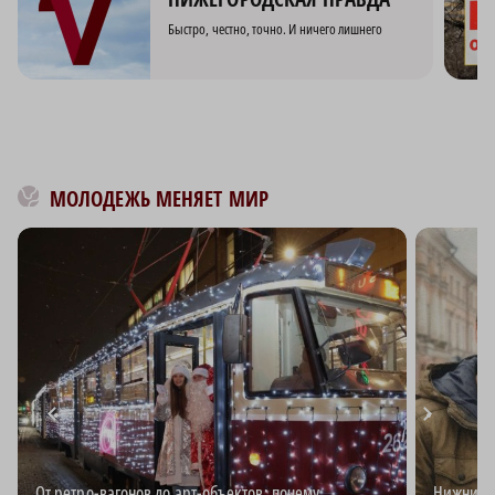
Быстро, честно, точно. И ничего лишнего
МОЛОДЕЖЬ МЕНЯЕТ МИР
От ретро-вагонов до арт-объектов: почему
Нижний д