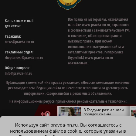
Все права на материалы, находящиеся
Контактные e‑mail
на сайте www.pravda-nn.ru, охраняются
для связи:
в соответствии с законодательством РФ,
в том числе, об авторском праве и
Редакция:
смежных правах. При любом
news@pravda-nn.ru
использовании материалов сайта и
Рекламный отдел:
сателлитных проектов, гиперссылка
sheptunova@pravda-nn.ru
(hyperlink) www.pravda-nn.ru
обязательна.
Общие вопросы:
info@pravda-nn.ru
Публикации с пометкой «На правах рекламы», «Новости компании» оплачены
рекламодателем. Редакция сайта не несет ответственности за достоверность
информации, содержащейся в рекламных объявлениях.
На информационном ресурсе применяются рекомендательные технологии:
mirtesen
,
smi2
.
Суд обязал дзержинскую
В Госдуме разъяснили
управляющую
порядок смены
компанию
управляющей компании
отремонтировать
Используя сайт pravda-nn.ru, Вы соглашаетесь с
систему отопления
© 1997 - 2026 Газета «Нижегородская правда»
использованием файлов cookie, которые указаны в
Политика конфиденциальности