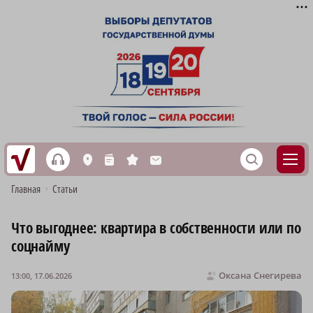
h
S
L
n
s
M
Главная
•
Статьи
Что выгоднее: квартира в собственности или по
соцнайму
Оксана Снегирева
13:00, 17.06.2026