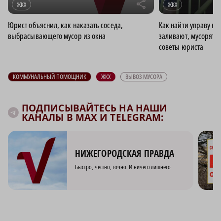
r
ЖКХ
ЖКХ
Юрист объяснил, как наказать соседа,
Как найти управу на
выбрасывающего мусор из окна
заливают, мусорят и
советы юриста
КОММУНАЛЬНЫЙ ПОМОЩНИК
ЖКХ
ВЫВОЗ МУСОРА
ПОДПИСЫВАЙТЕСЬ НА НАШИ
КАНАЛЫ В MAX И TELEGRAM:
НИЖЕГОРОДСКАЯ ПРАВДА
Быстро, честно, точно. И ничего лишнего