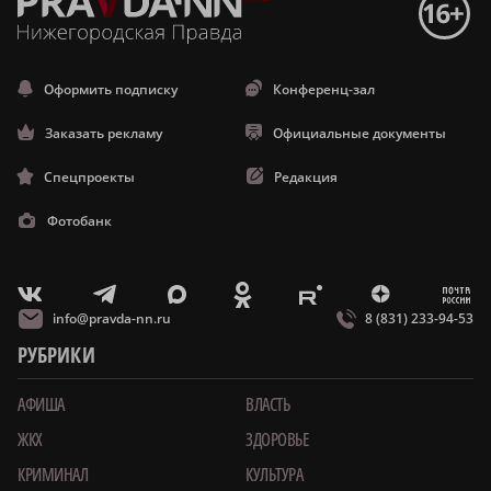
Оформить подписку
Конференц-зал
Заказать рекламу
Официальные документы
Спецпроекты
Редакция
Фотобанк
m
T
O
Z
X
E
V
info@pravda-nn.ru
8 (831) 233-94-53
РУБРИКИ
АФИША
ВЛАСТЬ
ЖКХ
ЗДОРОВЬЕ
КРИМИНАЛ
КУЛЬТУРА