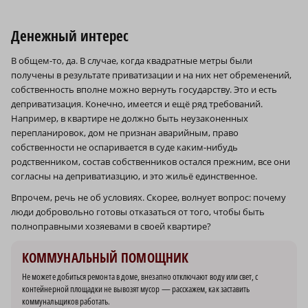
Денежный интерес
В общем-то, да. В случае, когда квадратные метры были
получены в результате приватизации и на них нет обременений,
собственность вполне можно вернуть государству. Это и есть
деприватизация. Конечно, имеется и ещё ряд требований.
Например, в квартире не должно быть неузаконенных
перепланировок, дом не признан аварийным, право
собственности не оспаривается в суде каким-нибудь
родственником, состав собственников остался прежним, все они
согласны на деприватиазцию, и это жильё единственное.
Впрочем, речь не об условиях. Скорее, волнует вопрос: почему
люди добровольно готовы отказаться от того, чтобы быть
полноправными хозяевами в своей квартире?
КОММУНАЛЬНЫЙ ПОМОЩНИК
Не можете добиться ремонта в доме, внезапно отключают воду или свет, с
контейнерной площадки не вывозят мусор — расскажем, как заставить
коммунальщиков работать.