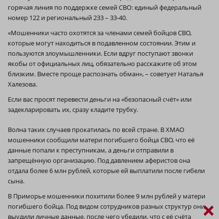
горячая линия по поддержке семей СВО: единый федеральный
номер 122 и региональный 233 – 33-40.
«Мошенники часто охотятся за членами семей бойцов СВО,
которые могут находиться в подавленном состоянии. Этим и
пользуются злоумышленники. Если вдруг поступают звонки
якобы от официальных лиц, обязательно расскажите об этом
близким. Вместе проще распознать обман», – советует Наталья
Халезова.
Если вас просят перевести деньги на «безопасный счёт» или
задекларировать их, сразу кладите трубку.
Волна таких случаев прокатилась по всей стране. В ХМАО
мошенники сообщили матери погибшего бойца СВО, что её
данные попали к преступникам, а деньги отправили в
запрещённую организацию. Под давлением аферистов она
отдала более 6 млн рублей, которые ей выплатили после гибели
сына.
В Приморье мошенники похитили более 9 млн рублей у матери
×
погибшего бойца. Под видом сотрудников разных структур они
выудили личные данные, после чего убедили, что с её счёта