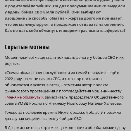
и родителей погибших. На днях злоумышленники выудили
у вдовы бойца СВО 8 млн рублей. Они выбирают
изощрённые способы обмана – жертва долго не понимает,
что ею манипулируют, и продолжает отдавать накопления.
Как не дать себя обмануть и вовремя распознать афериста?
Скрытые мотивы
Мошенники всё чаще стали похищать деньги у бойцов СВО и их
родных.
«Схемы обмана военнослужащих и их семей появились ещё в
2022 году, на фоне начала СВО, и с тех пор постоянно
обновляются и усложняются», – отметила автор проекта
финансового просвещения и противодействия мошенничеству
«Меня не обмануть!»
, заместитель председателя Общественного
совета УМВД России по Нижнему Новгороду Наталья Халезова.
Только за последнее время в Нижегородской области пресекли
два случая хищения выплат у бойцов СВО.
В Дзержинске целых три месяца мошенники обрабатывали вдову