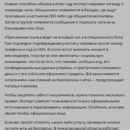
Новым способом обмана в этом году эксперт называет легенду о
«переезде чата». Мошенники появляются в беседах, где ищут
пропавших участников СВО либо где общаются волонтёры.
Затем в группе появляется сообщение о переносе чата из-за
блокировки или сбоя.
«Присланная ссылка ведёт не в новый чат, а в специального бота.
Там под видом подтверждения участия у человека просят номер
телефона и код из SMS. В итоге могут взломать аккаунт в
мессенджере, Госуслугах или «включить» социальную
инженерию, что из-за того, что человек сообщил код, его
конфиденциальные данные утеряны, и преступники списывают
деньги с его счёта или оформляют кредиты. Всё заканчивается
«спасением» накоплений на безопасном счёте», – предупреждает
Наталья Халезова.
Чтобы защитить себя от мошенников, нужно помнить несколько
правил. Эксперт советует пользоваться только официальными
источниками и перепроверять информацию. Особенно, если вам
звонят якобы официальные лица.
Если вас просят оплатить какую-либо услугу, проверьте, можно
ли получить её бесплатно. В Нижегородской области работает