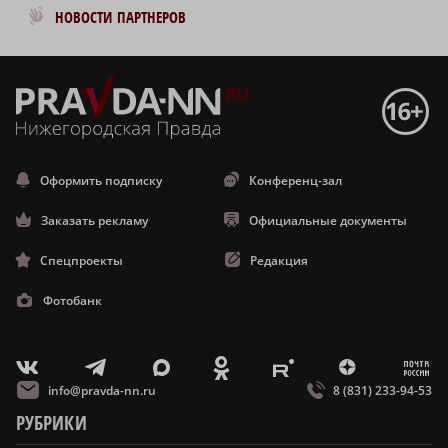
Новости МирТесен
НОВОСТИ ПАРТНЕРОВ
Оформить подписку
Конференц-зал
Заказать рекламу
Официальные документы
Спецпроекты
Редакция
Фотобанк
m
T
O
Z
X
E
V
info@pravda-nn.ru
8 (831) 233-94-53
РУБРИКИ