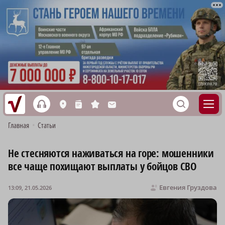
h
S
L
n
s
M
Главная
•
Статьи
Не стесняются наживаться на горе: мошенники
все чаще похищают выплаты у бойцов СВО
Евгения Груздова
13:09, 21.05.2026