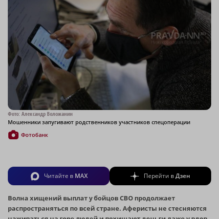
Фото: Александр Воложанин
Мошенники запугивают родственников участников спецоперации
Фотобанк
Читайте в
MAX
Перейти в
Дзен
Волна хищений выплат у бойцов СВО продолжает
распространяться по всей стране. Аферисты не стесняются
наживаться на горе людей и похищают деньги даже у вдов