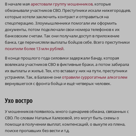
В начале мая
арестовали группу мошенников
, которые
обманывали участников СВО. Преступники искали нижегородцев,
которые хотели заключить контракт и отправиться на
спецоперацию. Злоумышленники помогали им оформить
документы, потом подключали свои номера телефонов к их
банковским счетам. Так они получали доступ в приложение
банка, где перечисляли выплаты бойцов себе. Всего преступники
похитили более 13 млн рублей
.
В конце прошлого года силовики задержали банду, которая
вовлекала участников СВО в фиктивные браки, а потом забирала
их выплаты и жильё. Тех, кто вставал у них на пути, преступники
устраняли. Так, в Балахне они
отравили суррогатным алкоголем
вернувшегося с фронта бойца и ещё четверых человек.
Ухо востро
У мошенников появилось много сценариев обмана, связанных с
СВО. По словам Натальи Халезовой, это могут быть схемы о
помощи в получении выплат, компенсаций, о выкупе из плена,
поиске пропавших без вести и т.д.