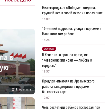
НОВОЕ ДЕЛО
Нижегородская «Победа» потерпела
крупнейшее в своей истории поражение
15:09
16-летний подросток утонул в водоеме в
Навашинском районе
14:28
ЭКСКЛЮЗИВ
па в
В Ковернино прошел праздник
“Ковернинский край — любовь и
вую
гордость”
13:57
Предпринимателя из Арзамасского
района заподозрили в продаже
Pravda-nn.ru
банковских карт
12:07
Четырехлетний ребенок пострадал при