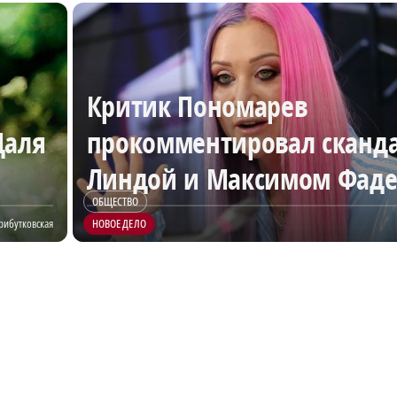
Критик Пономарев
Даля
прокомментировал сканд
Линдой и Максимом Фад
ОБЩЕСТВО
рибутковская
НОВОЕ ДЕЛО