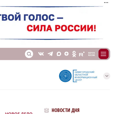
m
T
O
Z
X
E
S
V
с
НОВОСТИ ДНЯ