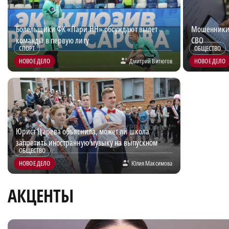
Болельщики ФК «Пари НН» обсуждают вылет
Мошенники 
команды в первую лигу
СВО
СПОРТ
ОБЩЕСТВО
НОВОЕ ДЕЛО
Дмитрий Витюгов
НОВОЕ ДЕЛО
Юрист Царева объяснила, может ли школа
запретить иностранную музыку на выпускном
ОБЩЕСТВО
НОВОЕ ДЕЛО
Юлия Максимова
АКЦЕНТЫ