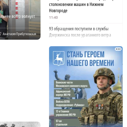
столкновении машин в Нижнем
Новгороде
ильнее всего волнует
11:40
93 обращения поступили в службы
Анастасия Прибутковская
Дзержинска после ураганного ветра
10:28
350 пар поженились в Нижегородской
области в «красивую дату»
10:05
Деревянное здание загорелось от удара
молнии в Борском районе
09:42
Глеб Никитин обратился к строителям в
День строителя
06:00
ФК «Нижний Новгород» одержал пятую