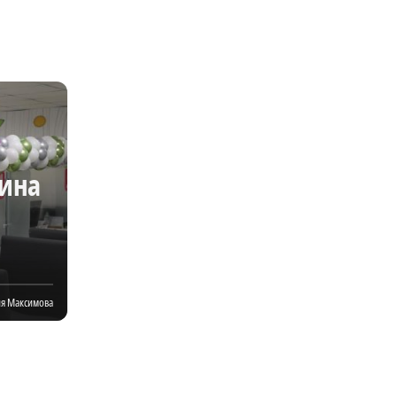
гина
я Максимова