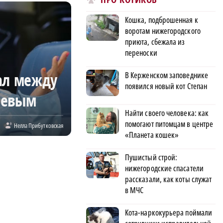
Кошка, подброшенная к
воротам нижегородского
приюта, сбежала из
переноски
ал между
В Керженском заповеднике
появился новый кот Степан
еевым
Найти своего человека: как
помогают питомцам в центре
Нелла Прибутковская
«Планета кошек»
Пушистый строй:
нижегородские спасатели
рассказали, как коты служат
в МЧС
Кота-наркокурьера поймали