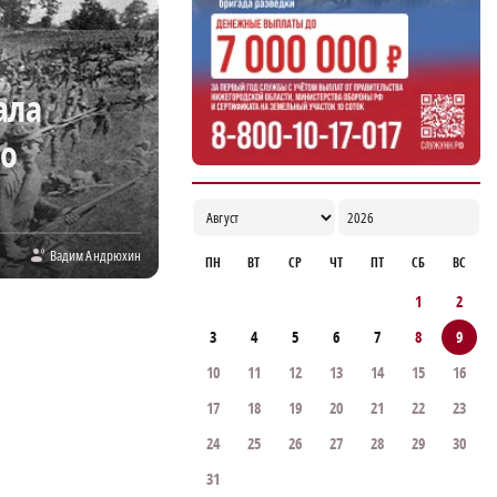
победу подряд
21:08
ала
го
Вадим Андрюхин
ПН
ВТ
СР
ЧТ
ПТ
СБ
ВС
1
2
3
4
5
6
7
8
9
10
11
12
13
14
15
16
17
18
19
20
21
22
23
24
25
26
27
28
29
30
31