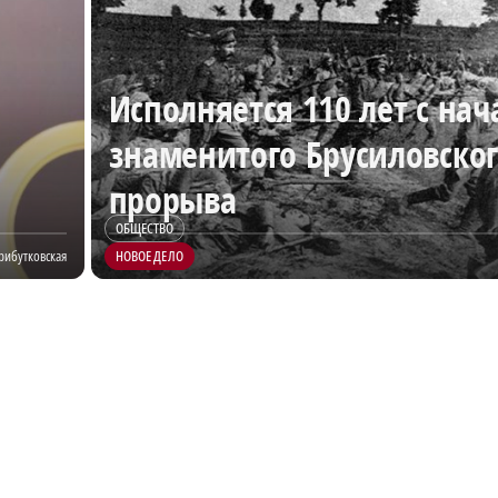
Исполняется 110 лет с нач
знаменитого Брусиловско
прорыва
ОБЩЕСТВО
рибутковская
НОВОЕ ДЕЛО