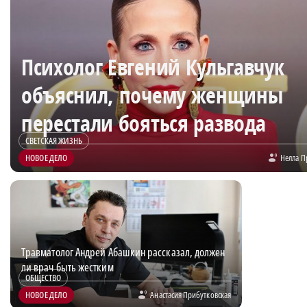
Психолог Евгений Кульгавчук
объяснил, почему женщины
перестали бояться развода
СВЕТСКАЯ ЖИЗНЬ
НОВОЕ ДЕЛО
Нелла П
Травматолог Андрей Абашкин рассказал, должен
ли врач быть жестким
ОБЩЕСТВО
НОВОЕ ДЕЛО
Анастасия Прибутковская