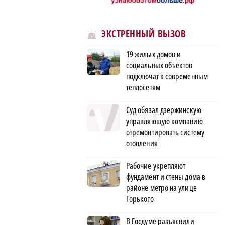
ЭКСТРЕННЫЙ ВЫЗОВ
19 жилых домов и
социальных объектов
подключат к современным
теплосетям
Суд обязал дзержинскую
управляющую компанию
отремонтировать систему
отопления
Рабочие укрепляют
фундамент и стены дома в
районе метро на улице
Горького
В Госдуме разъяснили