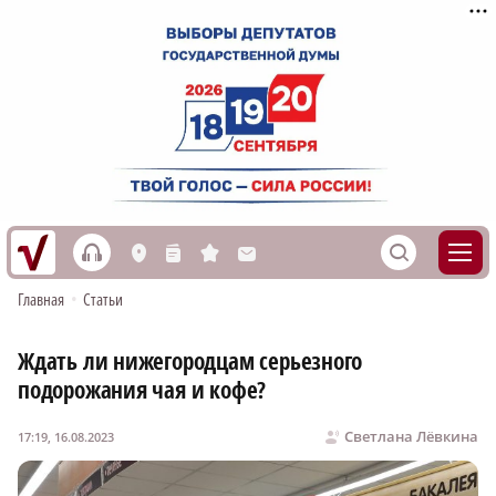
h
S
L
n
s
M
Главная
•
Статьи
Ждать ли нижегородцам серьезного
подорожания чая и кофе?
Светлана Лёвкина
17:19, 16.08.2023