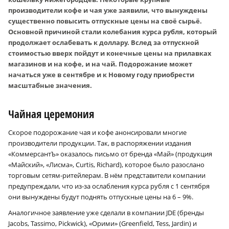
производители кофе и чая уже заявили, что вынуждены
существенно повысить отпускные цены на своё сырьё.
Основной причиной стали колебания курса рубля, который
продолжает ослабевать к доллару. Вслед за отпускной
стоимостью вверх пойдут и конечные цены на прилавках
магазинов и на кофе, и на чай. Подорожание может
начаться уже в сентябре и к Новому году приобрести
масштабные значения.
Чайная церемония
Скорое подорожание чая и кофе анонсировали многие
производители продукции. Так, в распоряжении издания
«КоммерсантЪ» оказалось письмо от бренда «Май» (продукция
«Майский», «Лисма», Curtis, Richard), которое было разослано
торговым сетям-ритейлерам. В нём представители компании
предупреждали, что из-за ослабления курса рубля с 1 сентября
они вынуждены будут поднять отпускные цены на 6 – 9%.
Аналогичное заявление уже сделали в компании JDE (бренды
Jacobs, Tassimo, Pickwick), «Орими» (Greenfield, Tess, Jardin) и