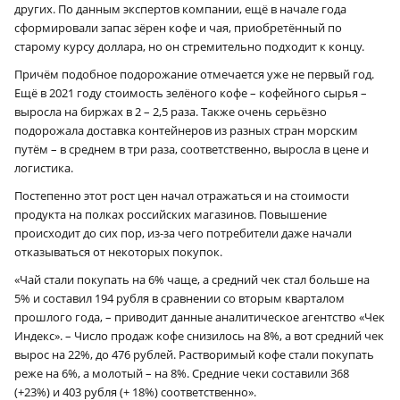
других. По данным экспертов компании, ещё в начале года
сформировали запас зёрен кофе и чая, приобретённый по
старому курсу доллара, но он стремительно подходит к концу.
Причём подобное подорожание отмечается уже не первый год.
Ещё в 2021 году стоимость зелёного кофе – кофейного сырья –
выросла на биржах в 2 – 2,5 раза. Также очень серьёзно
подорожала доставка контейнеров из разных стран морским
путём – в среднем в три раза, соответственно, выросла в цене и
логистика.
Постепенно этот рост цен начал отражаться и на стоимости
продукта на полках российских магазинов. Повышение
происходит до сих пор, из-за чего потребители даже начали
отказываться от некоторых покупок.
«Чай стали покупать на 6% чаще, а средний чек стал больше на
5% и составил 194 рубля в сравнении со вторым кварталом
прошлого года, – приводит данные аналитическое агентство «Чек
Индекс». – Число продаж кофе снизилось на 8%, а вот средний чек
вырос на 22%, до 476 рублей. Растворимый кофе стали покупать
реже на 6%, а молотый – на 8%. Средние чеки составили 368
(+23%) и 403 рубля (+ 18%) соответственно».