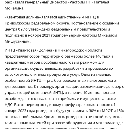
рассказала генеральный директор «Растрим НН» Наталья
Мочалина.
«Квантовая долина» является единственным ИНТЦ в
Приволжском федеральном округе. Постановление о создании
центра было утверждено федеральным правительством и
подписано в ноябре 2021 годапремьер-министром Михаилом
Мишустиным.
ИНТЦ «Квантовая» долина» в Нижегородской области
представляет собой территорию размером более 140 тысяч
квадратных метров с особым налоговым режимом для
организаций, осуществляющих разработки и производство
высокотехнологичных продуктов и услуг. Одна из главных
особенностей ИНТЦ — ряд беспрецедентных налоговых льгот
для резидентов. К примеру, организации, заключившие договор с
управляющей компанией ИНТЦ, в течение 10 лет полностью
освобождаются от налогов на прибыль и имущество, а также
НДС. В этот период по единому тарифу страховых взносов с 1
января 2023 года резиденты будут уплачивать 30% от МРОТ и 15%
от остальной суммы. Кроме того, резидентов не коснётся уплата
таможенных платежей при ввозе оборудования и материалов для
осуществления научно-технологической деятельности — при