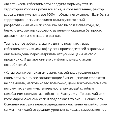
«То есть часть себестоимости продукта формируется на
территории России в рублёвой зоне, и, соответственно, фактор
курса влияет уже не на все 100%, – объясняет эксперт. – Если бы на
территорию России завозился только уже готовый
расфасованный чай или кофе, как это было в 1990‑е годы, то,
безусловно, фактор курсового изменения оказался бы просто
драматическим для нашего рынка».
Тем не менее избежать скачка цен не получится, ведь
себестоимость чая или кофе у всех производителей выросла, и
они вынуждены пересматривать отпускные цены на свою
продукцию. И делают они это с учётом разных классов
потребителей.
«Когда возникает такая ситуация, как сейчас, с увеличением
стоимости сырья, все составляющие бизнес-цепочки стараются
не повышать, насколько это возможно, цены в эконом-сегменте,
потому что знают чувствительность там людей к любым
колебаниям стоимости, – объяснил Чантурия. – То есть чай или
кофе марки «эконом» если и подорожает, то очень ненамного.
Основная нагрузка перераспределяется частично на мейнстрим-
сегмент из людей со средним уровнем дохода, а самое заметное