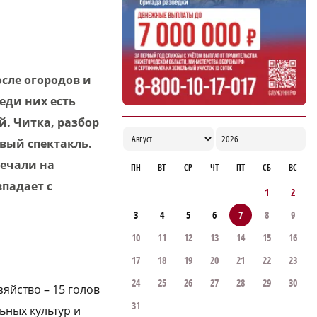
Нижегородской области 7 – 8 августа
15:16
сле огородов и
еди них есть
. Читка, разбор
овый спектакль.
мечали на
ПН
ВТ
СР
ЧТ
ПТ
СБ
ВС
падает с
1
2
3
4
5
6
7
8
9
10
11
12
13
14
15
16
17
18
19
20
21
22
23
24
25
26
27
28
29
30
яйство – 15 голов
31
ьных культур и