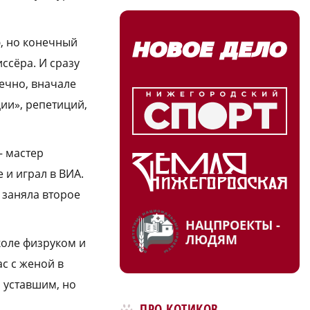
ю, но конечный
ссёра. И сразу
ечно, вначале
ии», репетиций,
– мастер
е и играл в ВИА.
 заняла второе
НАЦПРОЕКТЫ -
ЛЮДЯМ
коле физруком и
ас с женой в
и уставшим, но
ПРО КОТИКОВ