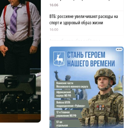
16:06
ВТБ: россияне увеличивают расходы на
спорт и здоровый образ жизни
16:00
Автомобилист сбил ребёнка в
Семёновском округе
15:50
Ваня Дмитриенко установил рекорд как
самый юный артист, собравший
«Лужники»
15:42
Бизнес-омбудсмен отменил через суд
штраф 250 тысяч для арзамасской
типографии
15:35
Ливни и шквалистый ветер ожидаются в