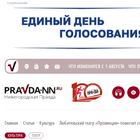
СОЦРЕКЛАМА
ЧТО ИЗМЕНИТСЯ С 1 АВГУСТА
ЧТО 
L
n
s
M
H
e
Главная
•
Статьи
•
Культура
•
Любительский театр «Провинция» помогает с
КУЛЬТУРА
ТЕАТР