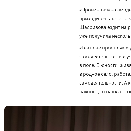
«Провинция» – самоде
приходится так соста
Шадривова ездит на ре
уже получила нескольк
«Театр не просто моё 
самодеятельности я уч
в поле. В юности, жив
в родное село, работа
самодеятельности. А к
наконец-то нашла сво