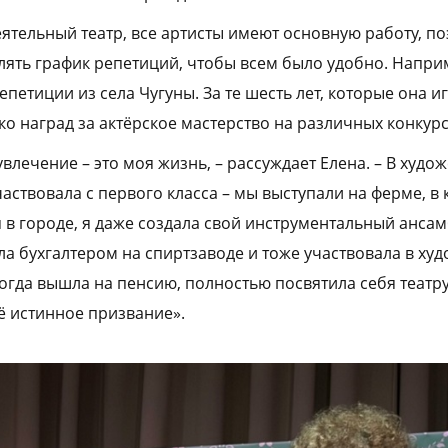
ятельный театр, все артисты имеют основную работу, п
влять график репетиций, чтобы всем было удобно. Напри
петиции из села Чугуны. За те шесть лет, которые она иг
о наград за актёрское мастерство на различных конкурс
увлечение – это моя жизнь, – рассуждает Елена. – В худо
аствовала с первого класса – мы выступали на ферме, в 
я в городе, я даже создала свой инструментальный анса
ла бухгалтером на спиртзаводе и тоже участвовала в ху
огда вышла на пенсию, полностью посвятила себя театру.
ё истинное призвание».