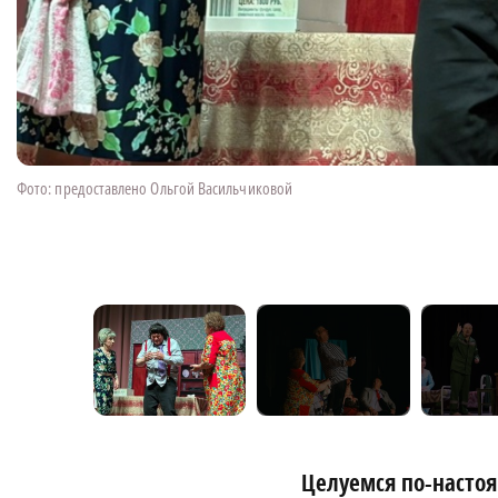
Фото: предоставлено Ольгой Васильчиковой
Целуемся по-насто