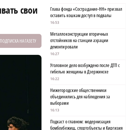
ывать свои
Глава фонда «Сострадание-НН» призвал
оставить кошкам доступ в подвалы
16:53
Металлоконструкции вторичных
отстойников на станции аэрации
ПОДПИСКА НА ГАЗЕТУ
демонтировали
16:27
Уголовное дело возбуждено после ДТП с
гибелью женщины в Дзержинске
16:22
Нижегородские общественники
объединились для наблюдения за
выборами
16:13
Подкаст о главном: модернизация
бомбоубежищ, спортобъекты и Киргизия