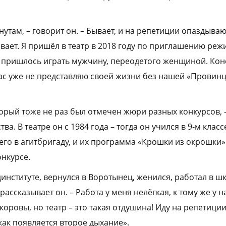
утам, – говорит он. – Бывает, и на репетиции опаздыва
вает. Я пришёл в театр в 2018 году по приглашению режи
 пришлось играть мужчину, переодетого женщиной. Кон
ас уже не представляю своей жизни без нашей «Провинц
торый тоже не раз был отмечен жюри разных конкурсов, 
а. В театре он с 1984 года – тогда он учился в 9‑м класс
его в агитбригаду, и их программа «Крошки из окрошки»
онкурсе.
институте, вернулся в Воротынец, женился, работал в ш
– рассказывает он. – Работа у меня нелёгкая, к тому же у н
коровы, но театр – это такая отдушина! Иду на репетици
 как появляется второе дыхание».