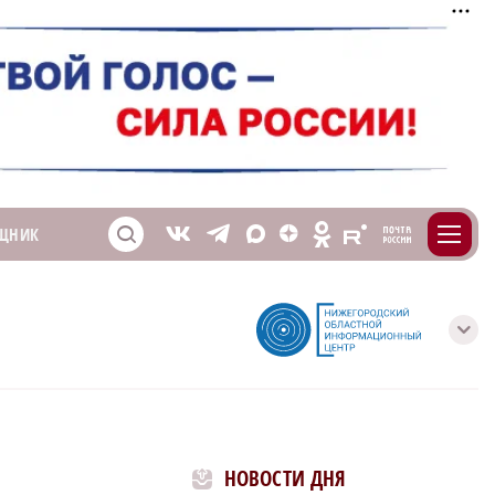
m
T
O
ЩНИК
Z
X
E
S
V
с
НОВОСТИ ДНЯ