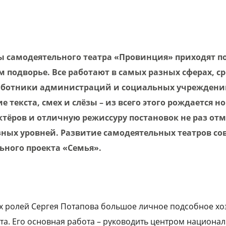
ы самодеятельного театра «Провинция» приходят по
подворье. Все работают в самых разных сферах, ср
аботники администраций и социальных учреждений
е текста, смех и слёзы – из всего этого рождается н
тёров и отличную режиссуру постановок не раз от
зных уровней. Развитие самодеятельных театров сов
ного проекта «Семья».
х ролей Сергея Потапова большое личное подсобное хоз
та. Его основная работа – руководить центром национал