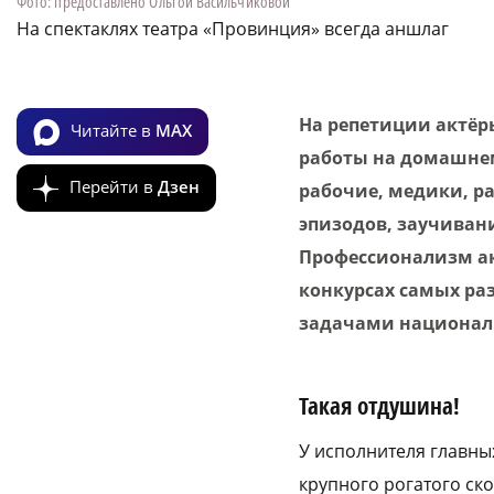
Фото: предоставлено Ольгой Васильчиковой
На спектаклях театра «Провинция» всегда аншлаг
На репетиции актёр
Читайте в
MAX
работы на домашнем 
Перейти в
Дзен
рабочие, медики, р
эпизодов, заучивани
Профессионализм ак
конкурсах самых ра
задачами националь
Такая отдушина!
У исполнителя главны
крупного рогатого ско