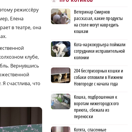
оэтому режиссёру
Ветеринар Смирнов
рассказал, какие продукты
мер, Елена
на столе могут навредить
рает в театре, она
кошкам
ах.
Кота-наркокурьера поймали
жественной
сотрудники исправительной
колхозном клубе,
колонии
мбль. Вернувшись
204 беспризорных кошки и
дожественной
собаки отловили в Нижнем
 Я счастлива, что
Новгороде с начала года
Кошка, подброшенная к
воротам нижегородского
приюта, сбежала из
переноски
Котята, спасенные