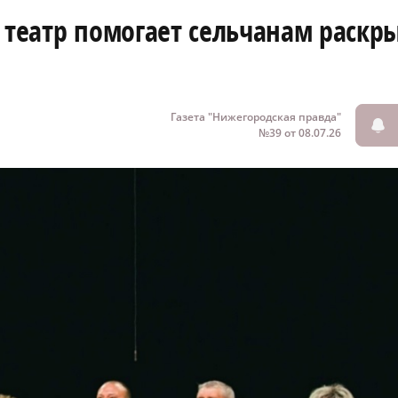
 театр помогает сельчанам раскр
Газета "Нижегородская правда"
№39 от 08.07.26