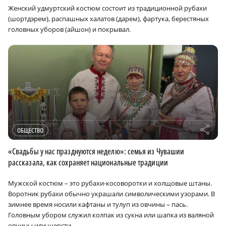
Женский удмуртский костюм состоит из традиционной рубахи
(шортдэрем), распашных халатов (дарем), фартука, берестяных
головных уборов (айшон) и покрывал.
r
ОБЩЕСТВО
«Свадьбы у нас празднуются неделю»: семья из Чувашии
рассказала, как сохраняет национальные традиции
Мужской костюм – это рубахи-косоворотки и холщовые штаны.
Воротник рубахи обычно украшали символическими узорами. В
зимнее время носили кафтаны и тулуп из овчины – пась.
Головным убором служил колпак из сукна или шапка из валяной
овчины или шерсти.