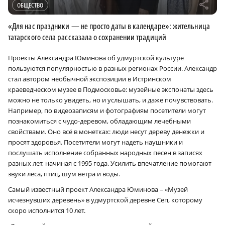
r
ОБЩЕСТВО
«Для нас праздники — не просто даты в календаре»: жительница
татарского села рассказала о сохранении традиций
Проекты Александра Юминова об удмуртской культуре
пользуются популярностью в разных регионах России. Александр
стал автором необычной экспозиции в Истринском
краеведческом музее в Подмосковье: музейные экспонаты здесь
можно не только увидеть, но и услышать, и даже почувствовать.
×
Например, по видеозаписям и фотографиям посетители могут
познакомиться с чудо-деревом, обладающим лечебными
свойствами. Оно всё в монетках: люди несут дереву денежки и
просят здоровья. Посетители могут надеть наушники и
послушать исполнение собранных народных песен в записях
разных лет, начиная с 1995 года. Усилить впечатление помогают
звуки леса, птиц, шум ветра и воды.
Самый известный проект Александра Юминова – «Музей
исчезнувших деревень» в удмуртской деревне Сеп, которому
скоро исполнится 10 лет.