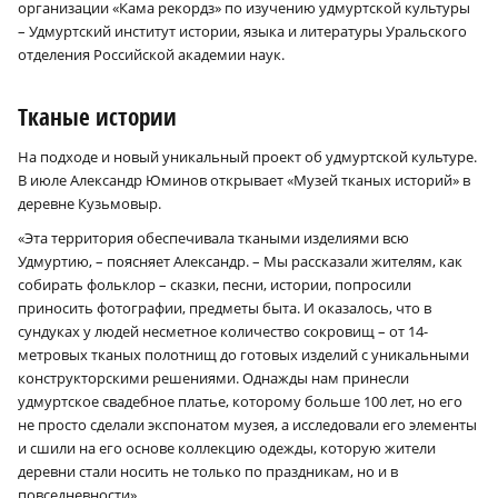
организации «Кама рекордз» по изучению удмуртской культуры
– Удмуртский институт истории, языка и литературы Уральского
отделения Российской академии наук.
Тканые истории
На подходе и новый уникальный проект об удмуртской культуре.
В июле Александр Юминов открывает «Музей тканых историй» в
деревне Кузьмовыр.
«Эта территория обеспечивала ткаными изделиями всю
Удмуртию, – поясняет Александр. – Мы рассказали жителям, как
собирать фольклор – сказки, песни, истории, попросили
приносить фотографии, предметы быта. И оказалось, что в
сундуках у людей несметное количество сокровищ – от 14-
метровых тканых полотнищ до готовых изделий с уникальными
конструкторскими решениями. Однажды нам принесли
удмуртское свадебное платье, которому больше 100 лет, но его
не просто сделали экспонатом музея, а исследовали его элементы
и сшили на его основе коллекцию одежды, которую жители
деревни стали носить не только по праздникам, но и в
повседневности».