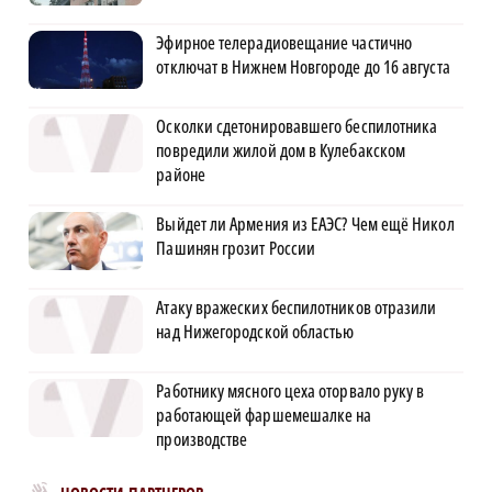
Эфирное телерадиовещание частично
отключат в Нижнем Новгороде до 16 августа
Осколки сдетонировавшего беспилотника
повредили жилой дом в Кулебакском
районе
Выйдет ли Армения из ЕАЭС? Чем ещё Никол
Пашинян грозит России
Атаку вражеских беспилотников отразили
над Нижегородской областью
Работнику мясного цеха оторвало руку в
работающей фаршемешалке на
производстве
Новости МирТесен