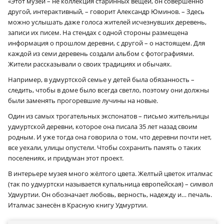
«Этот музей – не коллекция старинных вещей, он совершенно
другой, интерактивный, – говорит Александр Юминов. – Здесь
можно услышать даже голоса жителей исчезнувших деревень,
записи их писем. На стендах с одной стороны размещена
информация о прошлом деревни, с другой – о настоящем. Для
каждой из семи деревень создали альбом с фотографиями.
Жители рассказывали о своих традициях и обычаях.
Например, в удмуртской семье у детей была обязанность –
следить, чтобы в доме было всегда светло, поэтому они должны
были заменять прогоревшие лучины на новые.
Один из самых трогательных экспонатов – письмо жительницы
удмуртской деревни, которое она писала 35 лет назад своим
родным. И уже тогда она говорила о том, что деревни почти нет,
все уехали, улицы опустели. Чтобы сохранить память о таких
поселениях, и придуман этот проект.
В интерьере музея много жёлтого цвета. Желтый цветок италмас
(так по удмуртски называется купальница европейская) – символ
Удмуртии. Он обозначает любовь, верность, надежду и… печаль.
Италмас занесён в Красную книгу Удмуртии.