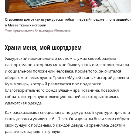
Старинная домотканая удмуртская юбка – первый предмет, появившийся
в Музее тканых историй
Фото: предоставлено Александром Юминовым
Храни меня, мой шортдэрем
Удмуртский национальный костюм служил своеобразным
паспортом, по которому можно было узнать о месте жительства
и социальном положении человека. Кроме того, он считался
оберегом от злых духов. Проект «Музей тканых историй деревни
Кузьмовыр», который реализуется при поддержке
благотворительного фонда Владимира Потанина, позволил
собрать интересную коллекцию тканей, из которых шилась
удмуртская одежда.
Как рассказывают специалисты по удмуртской культуре, прясть и
ткать девочки учились с 6 – 7 лет. Они должны были сами собрать
свой сундук с приданым. У каждой девушки хранились десятки
различных нарядов в сундуке.