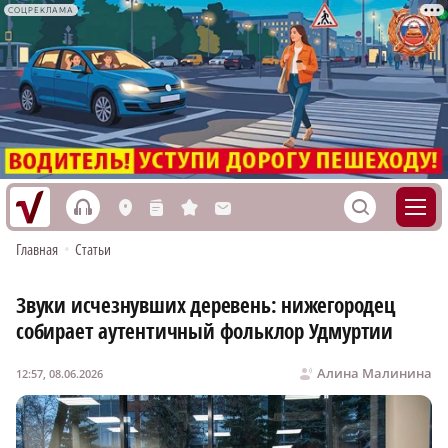
СОЦРЕКЛАМА
h
S
L
n
s
M
Главная
•
Статьи
Звуки исчезнувших деревень: нижегородец
собирает аутентичный фольклор Удмуртии
Алина Малинина
12:57, 08.06.2026