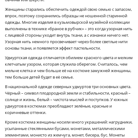
Женщины старались обеспечить одеждой свою семью с запасом,
впрок, поэтому сохранились образцы не ношенной старинной
одежды. Многие изделия в кузьмовырской музейной коллекции
выполнены в технике «браное в рубчик» – это когда узорная нить
с лицевой стороны уходит внутрь ткани, а с изнанки ничего нет.
Узорная нить немного просвечивает через более светлые нити
основы ткани, и появляется эффект пастельности.
Удмуртская одежда отличается обилием красного цвета и мелким
клетчатым узором, которая служила оберегом. Считалось, чем
мельче клетка и чем больше её на костюме замужней женщины,
тем больше детей будет в её семье.
В национальной одежде северных удмуртов три основных цвета.
Чёрный – символ плодородной земли и стабильности, красный –
солнце и жизнь, белый – чистота мыслей и поступков. У южных
удмуртов в костюмах преобладают зелёные, красные и
коричневые оттенки.
Кроме костюма женщины носили много украшений: нагрудники,
усыпанные стеклянными бусами, монетами, металлическими
элементами, монисто из жемчуга, монет, бисера, бус. Монеты