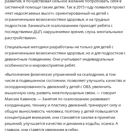
развития, я почувствовал сильное желание попробовать себя в
системной помощи таким детям. Так в 2015 году появился проект
«Нет недосягаемых высот», ориентированный на детей с
ограниченными возможностями здоровья, и на трудных
подростков. Заниматься скалолазанием приходят ребята с
последствиями ДЦП, нарушениями зрения, слуха, ментальными
расстройствами».
Специальные методики разработаны не только для детей с
ограниченными возможностями здоровья, но и для подростков с
девиантным поведением. Они учитывают индивидуальные
особенности и мировосприятие ребят.
«Выполнение физических упражнений на скалодроме, в том
числе в подвешенном состоянии, позволяет улучшить качество и
скоординированность движений у детей с ОВЗ, увеличить
мышечную силу, развить межполушарные связи, — говорит
Максим Кавинов. — Занятия по скалолазанию развивают
координацию, технику и пластику движений, тренируют силу и
общую выносливость человека, поэтому у детей повышается
концентрация внимания, они становятся смелее в принятии
решений, улучшается качество и динамика ходьбы, осанка. А
главное, они ставятся увереннее в себе».