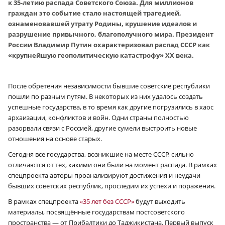
к 35-летию распада Советского Союза. Для миллионов
граждан это событие стало настоящей трагедией,
ознаменовавшей утрату Родины, крушение идеалов и
разрушение привычного, благополучного мира. Президент
России Владимир Путин охарактеризовал распад СССР как
«крупнейшую геополитическую катастрофу» XX века.
После обретения независимости бывшие советские республики
пошли по разным путям. В некоторых из них удалось создать
успешные государства, в то время как другие погрузились в хаос
архаизации, конфликтов и войн. Одни страны полностью
разорвали связи с Россией, другие сумели выстроить новые
отношения на основе старых.
Сегодня все государства, возникшие на месте СССР, сильно
отличаются от тех, какими они были на момент распада. В рамках
спецпроекта авторы проанализируют достижения и неудачи
бывших советских республик, проследим их успехи и поражения.
В рамках спецпроекта
«35 лет без СССР»
будут выходить
материалы, посвящённые государствам постсоветского
пространства — от Прибалтики до Таджикистана. Первый выпуск