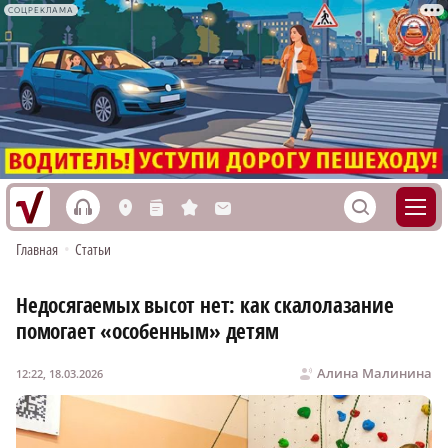
СОЦРЕКЛАМА
h
S
L
n
s
M
Главная
•
Статьи
Недосягаемых высот нет: как скалолазание
помогает «особенным» детям
Алина Малинина
12:22, 18.03.2026