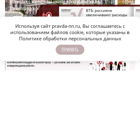
Насколько хорошо вы знаете культурную жизнь
Город ид
Нижегородской области?
Нижний?
Врач Сухорукова
ВТБ: россияне
объяснила, в чём
увеличивают расходы
опасность приёма соды
на спорт и здоровый
и перекиси для
образ жизни
Используя сайт pravda-nn.ru, Вы соглашаетесь с
«детокса»
использованием файлов cookie, которые указаны в
Политике обработки персональных данных
ПРИНЯТЬ
САМОЕ ПОПУЛЯРНОЕ
55-летний мужчина погиб после
столкновения с мусоровозом в Вачском
районе
Очередную атаку БПЛА отразили над