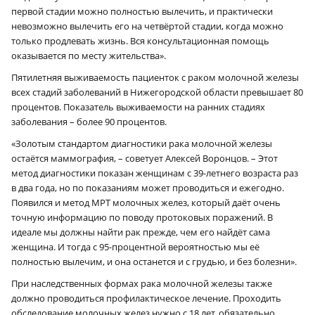
первой стадии можно полностью вылечить, и практически
невозможно вылечить его на четвёртой стадии, когда можно
только про­длевать жизнь. Вся консультационная помощь
оказывается по месту жительства».
Пятилетняя выживаемость пациенток с раком молочной железы
всех стадий заболеваний в Нижегородской области превышает 80
процентов. Показатель выживаемости на ранних стадиях
заболевания – более 90 процентов.
«Золотым стандартом диагностики рака молочной железы
остаётся маммография, – советует Алексей Воронцов. – Этот
метод диагностики показан женщинам с 39-летнего возраста раз
в два года, но по показаниям может проводиться и ежегодно.
Появился и метод МРТ молочных желез, который даёт очень
точную информацию по поводу протоковых поражений. В
идеале мы должны найти рак прежде, чем его найдёт сама
женщина. И тогда с 95-процентной вероятностью мы её
полностью вылечим, и она останется и с грудью, и без болезни».
При наследственных формах рака молочной железы также
должно проводиться профилактическое лечение. Проходить
обследование молочных желез нужно с 18 лет, обязательно