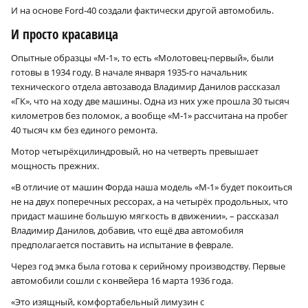
И на основе Ford-40 создали фактически другой автомобиль.
И просто красавица
Опытные образцы «М‑1», то есть «Молотовец-первый», были
готовы в 1934 году. В начале января 1935-го начальник
технического отдела автозавода Владимир Данилов рассказал
«ГК», что на ходу две машины. Одна из них уже прошла 30 тысяч
километров без поломок, а вообще «М‑1» рассчитана на пробег
40 тысяч км без единого ремонта.
Мотор четырёхцилиндровый, но на четверть превышает
мощность прежних.
«В отличие от машин Форда наша модель «М‑1» будет покоиться
не на двух поперечных рессорах, а на четырёх продольных, что
придаст машине большую мягкость в движении», – рассказал
Владимир Данилов, добавив, что ещё два автомобиля
предполагается поставить на испытание в феврале.
Через год эмка была готова к серийному производству. Первые
автомобили сошли с конвейера 16 марта 1936 года.
«Это изящный, комфортабельный лимузин с