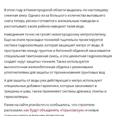
В этом году в Нижегородской области выдалась по-настоящему
снежная зима. Однако из-за большого количества выпавшего
снега теперь регион готовится к аномальным паводкам и
рассчитывает, какие района наводнит талая вода.
Наводнения точно не грозят нижегородскому метрополитену.
Еще на этапе прокладки тоннелей тщательно проектируется
система гидроизоляции, которая защищает метро от воды. В
пространство между грунтом и бетонной обделкой закачивается
специальная тампонажная смесь, и эта цементная гидроизоляция
создает «круг защиты» тоннеля. Также используется
высокоточная железобетонная обделка с резиновыми
уплотнителями для защиты от проникновения грунтовых вод.
А для защиты от воды уже действующего метро используют
специальные добавки-герметики, которые закачивают в
трещины и швы, также применяют системы дренажа, помпы и
гермозатворы.
Ранее на сайте pravda-nn.ru сообщалось, что строители
рассказали,
как будут объединять «Горьковскую»
и новые
станции метро в Нижнем Новгороде.