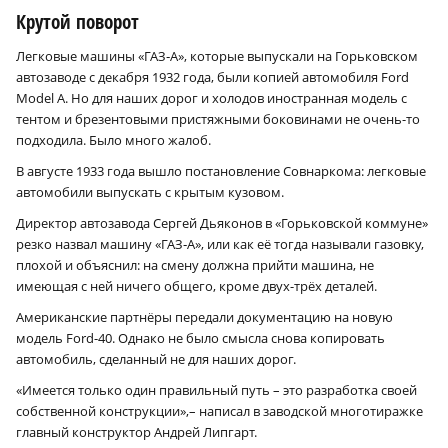
Крутой поворот
Легковые машины «ГАЗ‑А», которые выпускали на Горьковском
автозаводе с декабря 1932 года, были копией автомобиля Ford
Model A. Но для наших дорог и холодов иностранная модель с
тентом и брезентовыми пристяжными боковинами не очень-то
подходила. Было много жалоб.
В августе 1933 года вышло постановление Совнаркома: легковые
автомобили выпускать с крытым кузовом.
Директор автозавода Сергей Дьяконов в «Горьковской коммуне»
резко назвал машину «ГАЗ‑А», или как её тогда называли газовку,
плохой и объяснил: на смену должна прийти машина, не
имеющая с ней ничего общего, кроме двух-трёх деталей.
Американские партнёры передали документацию на новую
модель Ford-40. Однако не было смысла снова копировать
автомобиль, сделанный не для наших дорог.
«Имеется только один правильный путь – это разработка своей
собственной конструкции»,– написал в заводской многотиражке
главный конструктор Андрей Липгарт.