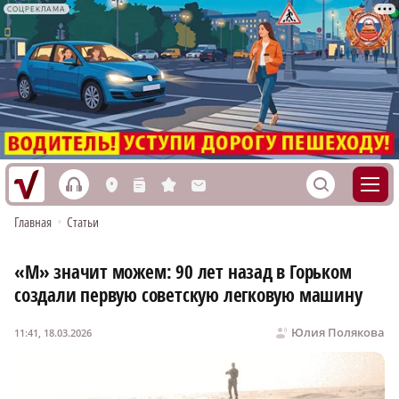
СОЦРЕКЛАМА
h
S
L
n
s
M
Главная
•
Статьи
«М» значит можем: 90 лет назад в Горьком
создали первую советскую легковую машину
Юлия Полякова
11:41, 18.03.2026