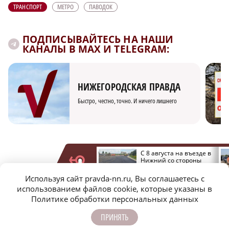
ТРАНСПОРТ
МЕТРО
ПАВОДОК
ПОДПИСЫВАЙТЕСЬ НА НАШИ
КАНАЛЫ В MAX И TELEGRAM:
НИЖЕГОРОДСКАЯ ПРАВДА
Быстро, честно, точно. И ничего лишнего
Проезд по
С 8 августа на въезде в
нижегородскому
Нижний со стороны
Метромосту ограничили
Кстова меняется схема
до конца сентября
движения
МОЛОДЕЖЬ МЕНЯЕТ МИР
Используя сайт pravda-nn.ru, Вы соглашаетесь с
использованием файлов cookie, которые указаны в
Политике обработки персональных данных
ПРИНЯТЬ