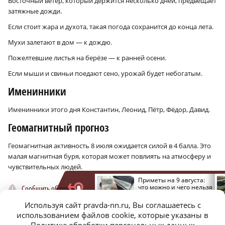
Восточный ветер, который держится несколько дней, предвещает
затяжные дожди.
Если стоит жара и духота, такая погода сохранится до конца лета.
Мухи залетают в дом — к дождю.
Пожелтевшие листья на берёзе — к ранней осени.
Если мыши и свиньи поедают сено, урожай будет небогатым.
Именинники
Именинники этого дня Константин, Леонид, Пётр, Фёдор, Давид.
Геомагнитный прогноз
Геомагнитная активность 8 июля ожидается силой в 4 балла. Это
малая магнитная буря, которая может повлиять на атмосферу и
чувствительных людей.
Форум для матерей и
Приметы на 9 августа:
жён погибших бойцов
что можно и чего нельзя
Сообщить об ошибке
Поделиться
СВО прошёл в
делать в этот день
Павловском округе
Используя сайт pravda-nn.ru, Вы соглашаетесь с
использованием файлов cookie, которые указаны в