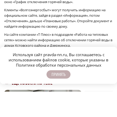
окно «График отключения горячей воды».
Клиенты «Волгоэнергосбыт» могут получить информацию на
официальном сайте, зайдя в раздел «Информация», потом
«Отключения», дальше «Плановые работы». Откройте документ и
найдите информацию по своему дому.
На сайте компании «Т Плюс» в подразделе «Работа на тепловых
сетях» можно найти информацию об отключении горячей воды в
Суд обязал дзержинскую
В Госдуме разъяснили
управляющую
порядок смены
домах Кстовского района и Дзержинска.
компанию
управляющей компании
отремонтировать
Используя сайт pravda-nn.ru, Вы соглашаетесь с
систему отопления
Сообщить об ошибке
Поделиться
использованием файлов cookie, которые указаны в
Политике обработки персональных данных
ПРИНЯТЬ
ЕЩЁ НОВОСТИ ПО ТЕМЕ