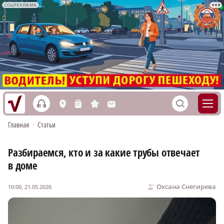
СОЦРЕКЛАМА
h
S
L
n
s
M
Главная
•
Статьи
Разбираемся, кто и за какие трубы отвечает
в доме
Оксана Снегирева
10:00, 21.05.2026