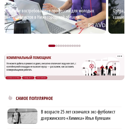
Самые востребованные профессии для молодых
Озёра, з
специалистов в Нижегородской области
самые к
САМОЕ ПОПУЛЯРНОЕ
В возрасте 25 лет скончался экс-футболист
дзержинского «Химика» Илья Кулешин