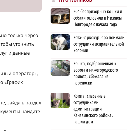
204 беспризорных кошки и
собаки отловили в Нижнем
Новгороде с начала года
ьно только через
Кота-наркокурьера поймали
сотрудники исправительной
чтобы уточнить
колонии
слуг и данные
Кошка, подброшенная к
воротам нижегородского
ьный оператор»,
приюта, сбежала из
но «График
переноски
Котята, спасенные
сотрудниками
е, зайдя в раздел
администрации
кумент и найдите
Канавинского района,
нашли дом