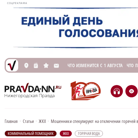
СОЦРЕКЛАМА
ЧТО ИЗМЕНИТСЯ С 1 АВГУСТА
ЧТО 
L
n
s
M
H
e
Главная
•
Статьи
•
ЖКХ
•
Мошенники спекулируют на отключении горячей 
КОММУНАЛЬНЫЙ ПОМОЩНИК
ЖКХ
ГОРЯЧАЯ ВОДА