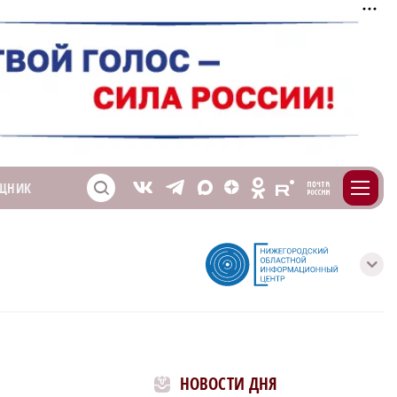
m
T
O
ЩНИК
Z
X
E
S
V
с
НОВОСТИ ДНЯ