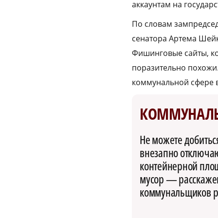
аккаунтам на государс
По словам зампредсед
сенатора Артема Шейк
Фишинговые сайты, ко
поразительно похожи.
коммунальной сфере в
КОММУНАЛ
Не можете добитьс
внезапно отключают
контейнерной пло
мусор — расскажем
коммунальщиков р