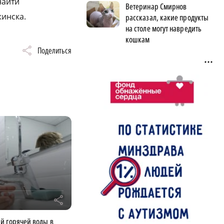
найти
Ветеринар Смирнов
инска.
рассказал, какие продукты
на столе могут навредить
кошкам
Поделиться
r
й горячей воды в