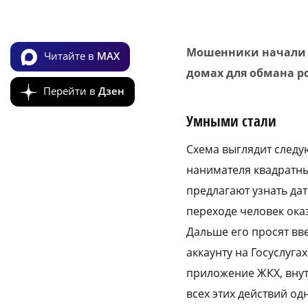
Мошенники начали 
Читайте в
MAX
домах для обмана р
Перейти в
Дзен
Умными стали
Схема выглядит следу
нанимателя квадратн
предлагают узнать дат
переходе человек ока
Дальше его просят вве
аккаунту на Госуслуга
приложение ЖКХ, внут
всех этих действий о