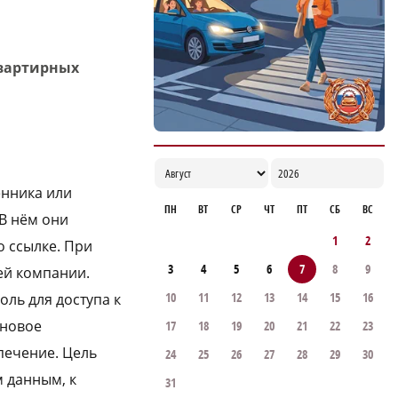
19:05
вартирных
енника или
ПН
ВТ
СР
ЧТ
ПТ
СБ
ВС
В нём они
1
2
о ссылке. При
3
4
5
6
7
8
9
ей компании.
10
11
12
13
14
15
16
оль для доступа к
 новое
17
18
19
20
21
22
23
печение. Цель
24
25
26
27
28
29
30
м данным, к
31