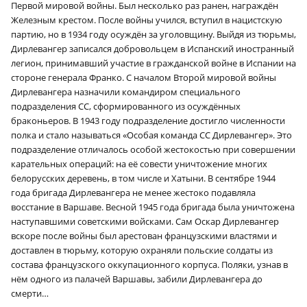
Первой мировой войны. Был несколько раз ранен, награждён
Железным крестом. После войны учился, вступил в нацистскую
партию, но в 1934 году осуждён за уголовщину. Выйдя из тюрьмы,
Дирлевангер записался добровольцем в Испанский иностранный
легион, принимавший участие в гражданской войне в Испании на
стороне генерала Франко. С началом Второй мировой войны
Дирлевангера назначили командиром специального
подразделения СС, сформированного из осуждённых
браконьеров. В 1943 году подразделение достигло численности
полка и стало называться «Особая команда СС Дирлевангер». Это
подразделение отличалось особой жестокостью при совершении
карательных операций: на её совести уничтожение многих
белорусских деревень, в том числе и Хатыни. В сентябре 1944
года бригада Дирлевангера не менее жестоко подавляла
восстание в Варшаве. Весной 1945 года бригада была уничтожена
наступавшими советскими войсками. Сам Оскар Дирлевангер
вскоре после войны был арестован французскими властями и
доставлен в тюрьму, которую охраняли польские солдаты из
состава французского оккупационного корпуса. Поляки, узнав в
нём одного из палачей Варшавы, забили Дирлевангера до
смерти…