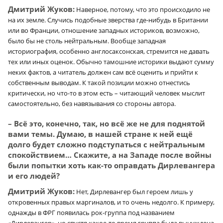
Дмитрий Жуков:
Наверное, потому, что это происходило не
на их земле. Случись подобные зверства где-нибудь в Британии
или во Франции, отношение западных историков, возможно,
было бы не столь нейтральным. Вообще западная
историография, особенно англосаксонская, стремится не давать
тех или иных оценок. Обычно тамошние историки выдают сумму
неких фактов, а читатель должен сам всё оценить и прийти к
собственным выводам. К такой позиции можно отнестись
критически, но что-то в этом есть – читающий человек мыслит
самостоятельно, без навязывания со стороны автора.
– Всё это, конечно, так, но всё же не для поднятой
вами темы. Думаю, в нашей стране к ней ещё
долго будет сложно подступаться с нейтральным
спокойствием… Скажите, а на Западе после войны
были попытки хоть как-то оправдать Дирлевангера
и его людей?
Дмитрий Жуков:
Нет, Дирлевангер был героем лишь у
откровенных правых маргиналов, и то очень недолго. К примеру,
однажды в ФРГ появилась рок-группа под названием
«Дирлевангер», но спустя какое-то время группа была вынуждена