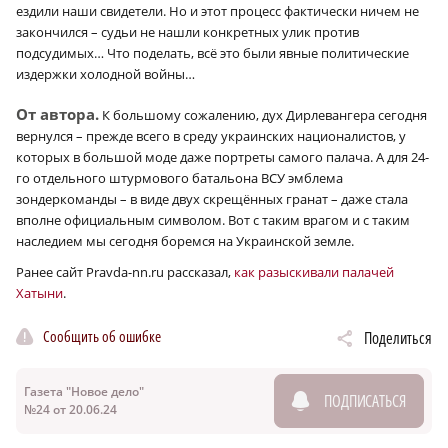
ездили наши свидетели. Но и этот процесс фактически ничем не
закончился – судьи не нашли конкретных улик против
подсудимых… Что поделать, всё это были явные политические
издержки холодной войны…
От автора.
К большому сожалению, дух Дирлевангера сегодня
вернулся – прежде всего в среду украинских националистов, у
которых в большой моде даже портреты самого палача. А для 24-
го отдельного штурмового батальона ВСУ эмблема
зондеркоманды – в виде двух скрещённых гранат – даже стала
вполне официальным символом. Вот с таким врагом и с таким
наследием мы сегодня боремся на Украинской земле.
Ранее сайт Pravda-nn.ru рассказал,
как разыскивали палачей
Хатыни
.
Сообщить об ошибке
Поделиться
Газета "Новое дело"
ПОДПИСАТЬСЯ
№24 от 20.06.24