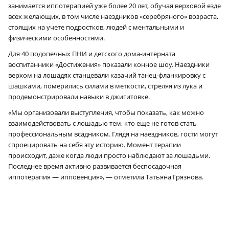
занимается иппотерапией уже более 20 лет, обучая верховой езде
всех желающих, в том числе наездников «серебряного» возраста,
стоящих на учете подростков, людей с ментальными и
физическими особенностями.
Для 40 подопечных ПНИ и детского дома-интерната
воспитанники «Достижения» показали конное шоу. Наездники
верхом на лошадях станцевали казачий танец-фланкировку с
шашками, померились силами в меткости, стреляя из лука и
продемонстрировали навыки в джигитовке.
«Мы организовали выступления, чтобы показать, как можно
взаимодействовать с лошадью тем, кто еще не готов стать
профессиональным всадником. Глядя на наездников, гости могут
спроецировать на себя эту историю. Момент терапии
происходит, даже когда люди просто наблюдают за лошадьми.
Последнее время активно развивается беспосадочная
иппотерапия — ипповенция», — отметила Татьяна Грязнова.
a
a