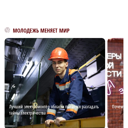
МОЛОДЕЖЬ МЕНЯЕТ МИР
Лучший электромонтёр области пытается разгадать
Почему в
тайны электричества