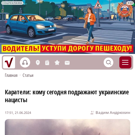
СОЦРЕКЛАМА
h
S
L
n
s
M
Главная
•
Статьи
Каратели: кому сегодня подражают украинские
нацисты
Вадим Андрюхин
17:51, 21.06.2024