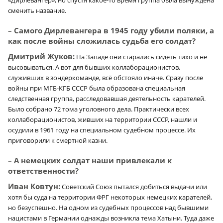
сменить название.
– Самого Дирлевангера в 1945 году убили поляки, а
как после войны сложилась судьба его солдат?
Дмитрий Жуков:
На Западе они старались сидеть тихо и не
высовываться. А вот для бывших коллаборационистов,
служивших в зондеркоманде, всё обстояло иначе. Сразу после
войны при МГБ-КГБ СССР была образована специальная
следственная группа, расследовавшая деятельность карателей.
Было собрано 72 тома уголовного дела. Практически всех
коллаборационистов, живших на территории СССР, нашли и
осудили в 1961 году на специальном судебном процессе. Их
приговорили к смертной казни.
– А немецких солдат наши привлекали к
ответственности?
Иван Ковтун:
Советский Союз пытался добиться выдачи или
хотя бы суда на территории ФРГ некоторых немецких карателей,
но безуспешно. На одном из судебных процессов над бывшими
нацистами в Германии однажды возникла тема Хатыни. Туда даже