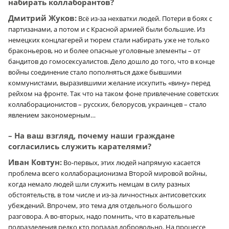
набирать коллаборантов?
Дмитрий Жуков:
Всё из-за нехватки людей. Потери в боях с
партизанами, а потом и с Красной армией были большие. Из
немецких концлагерей и тюрем стали набирать уже не только
браконьеров, но и более опасные уголовные элементы – от
бандитов до гомосексуалистов. Дело дошло до того, что в конце
войны соединение стало пополняться даже бывшими
коммунистами, выразившими желание искупить «вину» перед
рейхом на фронте. Так что на таком фоне привлечение советских
коллаборационистов – русских, белорусов, украинцев – стало
явлением закономерным…
– На ваш взгляд, почему наши граждане
согласились служить карателями?
Иван Ковтун:
Во-первых, этих людей напрямую касается
проблема всего коллаборационизма Второй мировой войны,
когда немало людей шли служить немцам в силу разных
обстоятельств, в том числе и из-за личностных антисоветских
убеждений. Впрочем, это тема для отдельного большого
разговора. А во-вторых, надо помнить, что в карательные
подразделения редко кто попадал добровольно. На процессе