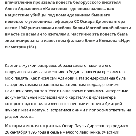
впечатление произвела повесть белорусского писателя
Алеся Адамовича «Каратели», где описывалось, как
нацистские убийцы под командованием бывшего
немецкого уголовника, офицера СС Оскара Дирлевангера
летом 1942 уничтожили посёлок Борки Могилёвской области
вместе со всеми его жителями. Частично эта повесть была
экранизирована в известном фильме Элема Климова «Иди
и смотри» (16+).
Картины жуткой расправы, образы самого палача и его
подручных из числа изменников Родины навсегда врезались в
мою память. Как писал сам Адамович, эта зондеркоманда была,
наверное, самым страшным карательным подразделением
немецких оккупантов. Уже в наше время появились интересные
документальные исследования о карателях Дирлевангера,
которые подготовили известные военные историки Дмитрий
Жуков и Иван Ковтун. Я встретился с ними и попросил ответить на
ряд вопросов…
Историческая справка.
Оскар Пауль Дирлевангер родился
26 сентября 1895 года в семье мелкого лавочника. Участник