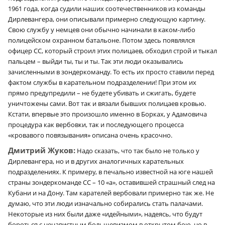
1961 года, когда судили наших соотечественников из команды
Дирлевангера, они описывали примерно следующую картину.
Свою службу у немцев они обычно начинали в каком-либо
полицейском охранном батальоне. Потом здесь появлялся
офицер СС, который строил этих полицаев, обходил строй и тыкал
пальцем – выйди ты, ты и ты. Так эти люди оказывались
зачисленными в зондеркоманду. То есть их просто ставили перед
фактом службы в карательном подразделении! При этом их
прямо предупредили – не будете убивать и сжигать, будете
уничтожены сами. Вот так и вязали бывших полицаев кровью.
Кстати, впервые это произошло именно в Борках, у Адамовича
процедура как вербовки, так и последующего процесса
«кровавого повязывания» описана очень красочно.
Дмитрий Жуков:
Надо сказать, что так было не только у
Дирлевангера, но и в других аналогичных карательных
подразделениях. К примеру, в печально известной на юге нашей
страны зондеркоманде СС – 10 «а», оставившей страшный след на
Кубани и на Дону. Там карателей вербовали примерно так же. Не
думаю, что эти люди изначально собирались стать палачами.
Некоторые из них были даже «идейными», надеясь, что будут
бороться с ненавистным большевизмом в открытом бою, но в