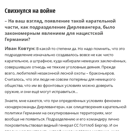
Свихнулся на войне
– На ваш взгляд, появление такой карательной
части, как подразделение Дирлевангера, было
закономерным явлением для нацистской
Германии?
Иван Ковтун:
В какой-то степени да. Но надо помнить, что это
подразделение изначально создавалось вовсе не как чисто
карательное, а штрафное, куда набирали немецких заключённых,
совершивших отнюдь не тяжкие уголовные деяния. Прежде
всего, любителей незаконной лесной охоты – браконьеров.
Считалось, что эти люди не совсем потеряны для немецкого
общества, что им во фронтовых условиях можно доверить
оружие, и они ещё могут исправиться…
Знаете, мне кажется, что при определённых условиях феномен
«зондеркоманды Дирлевангера», как олицетворения карательной
политики Германии на оккупированных территориях, мог
вообще не появиться. Подразделению и его командиру лично
покровительствовал видный генерал СС Готтлоб Бергер. И он