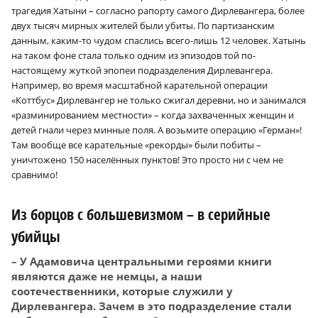
трагедия Хатыни – согласно рапорту самого Дирлевангера, более
двух тысяч мирных жителей были убиты. По партизанским
данным, каким-то чудом спаслись всего-лишь 12 человек. Хатынь
на таком фоне стала только одним из эпизодов той по-
настоящему жуткой эпопеи подразделения Дирлевангера.
Например, во время масштабной карательной операции
«Коттбус» Дирлевангер не только сжигал деревни, но и занимался
«разминированием местности» – когда захваченных женщин и
детей гнали через минные поля. А возьмите операцию «Герман»!
Там вообще все карательные «рекорды» были побиты –
уничтожено 150 населённых пунктов! Это просто ни с чем не
сравнимо!
Из борцов с большевизмом – в серийные
убийцы
– У Адамовича центральными героями книги
являются даже не немцы, а наши
соотечественники, которые служили у
Дирлевангера. Зачем в это подразделение стали