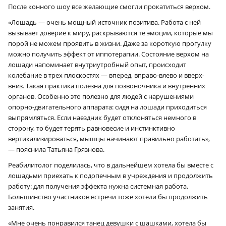
После конного шоу все желающие смогли прокатиться верхом.
«Лошадь — очень мощный источник позитива. Работа с ней
вызывает доверие к миру, раскрываются те эмоции, которые мы
порой не можем проявить в жизни. Даже за короткую прогулку
можно получить эффект от иппотерапии. Состояние верхом на
лошади напоминает внутриутробный опыт, происходит
колебание в трех плоскостях — вперед, вправо-влево и вверх-
вниз. Такая практика полезна для позвоночника и внутренних
органов. Особенно это полезно для людей с нарушениями
опорно-двигательного аппарата: сидя на лошади приходиться
выпрямляться. Если наездник будет отклоняться немного в
сторону, то будет терять равновесие и инстинктивно
вертикализироваться, мышцы начинают правильно работать»,
— пояснила Татьяна Грязнова.
Реабилитолог поделилась, что в дальнейшем хотела бы вместе с
лошадьми приехать к подопечным в учреждения и продолжить
работу: для получения эффекта нужна системная работа.
Большинство участников встречи тоже хотели бы продолжить
занятия.
«Мне очень понравился танец девушки с шашками, хотела бы