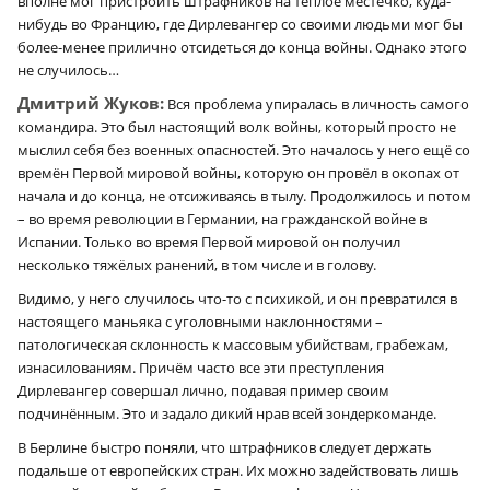
вполне мог пристроить штрафников на тёплое местечко, куда-
нибудь во Францию, где Дирлевангер со своими людьми мог бы
более-менее прилично отсидеться до конца войны. Однако этого
не случилось…
Дмитрий Жуков:
Вся проблема упиралась в личность самого
командира. Это был настоящий волк войны, который просто не
мыслил себя без военных опасностей. Это началось у него ещё со
времён Первой мировой войны, которую он провёл в окопах от
начала и до конца, не отсиживаясь в тылу. Продолжилось и потом
– во время революции в Германии, на гражданской войне в
Испании. Только во время Первой мировой он получил
несколько тяжёлых ранений, в том числе и в голову.
Видимо, у него случилось что-то с психикой, и он превратился в
настоящего маньяка с уголовными наклонностями –
патологическая склонность к массовым убийствам, грабежам,
изнасилованиям. Причём часто все эти преступления
Дирлевангер совершал лично, подавая пример своим
подчинённым. Это и задало дикий нрав всей зондеркоманде.
В Берлине быстро поняли, что штрафников следует держать
подальше от европейских стран. Их можно задействовать лишь