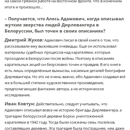
на самой грязной работе на Восточном фронте. Что в конечном
итоге и произошло…
– Получается, что Алесь Адамович, когда описывал
жуткие зверства людей Дирлевангера в
Белоруссии, был точен в своих описаниях?
Дмитрий Жуков:
Адамович писал в своей книге о том, что
рассказывали ему выжившие очевидцы. Ещё он использовал
материалы судебных процессов над карателями, которые
проходили в Белоруссии после войны. Поэтому в описаниях
карательных акций он безусловно точен и правдив. В его книге
есть лишь определённые вымыслы, касаемые деталей биографии
Дирлевангера. Но это не очень важно, ибо Адамович создавал всё
же в большей степени художественное произведение,
предполагающее фантазию автора, а не историческое
исследование.
Иван Ковтун:
Действительно, следует учитывать, что
Адамович описывал вовсе не историю бригады Дирлевангера, а
трагедию белорусской деревни Борки, уничтоженной
карателями в 1942 году. Тогда были сожжены семь посёлков,
составлявших деревню. Эта трагедия была пострашнее, чем даже