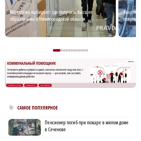
Молодёжь выбирает: где получить высшее
Квартирн
образование в Нижегородской области
покупке 
САМОЕ ПОПУЛЯРНОЕ
Пенсионер погиб при пожаре в жилом доме
в Сеченове