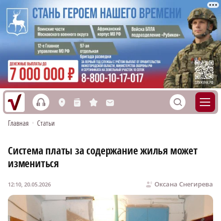
h
S
L
n
s
M
Главная
•
Статьи
Система платы за содержание жилья может
измениться
Оксана Снегирева
12:10, 20.05.2026