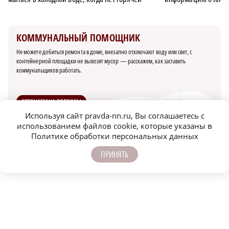
КОММУНАЛЬНЫЙ ПОМОЩНИК
Не можете добиться ремонта в доме, внезапно отключают воду или свет, с
контейнерной площадки не вывозят мусор — расскажем, как заставить
коммунальщиков работать.
Суд обязал дзержинскую
В Госдуме разъяснили
управляющую
порядок смены
ОТВЕЧАЕМ НА ВОПРОСЫ
компанию
управляющей компании
отремонтировать
Используя сайт pravda-nn.ru, Вы соглашаетесь с
ПОМОЩЬ ЮРИСТА
систему отопления
использованием файлов cookie, которые указаны в
СПРАВОЧНИК ЖКХ
Политике обработки персональных данных
ПРИНЯТЬ
КОММУНАЛЬНЫЙ ПОМОЩНИК
ЖКХ
ГОРЯЧАЯ ВОДА
ПОДПИСЫВАЙТЕСЬ НА НАШИ
КАНАЛЫ В MAX И TELEGRAM: