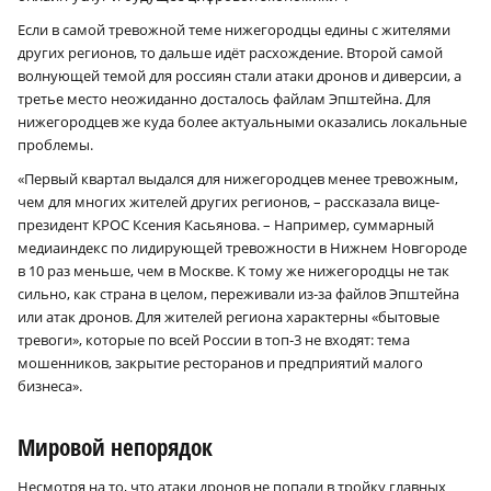
Если в самой тревожной теме нижегородцы едины с жителями
других регионов, то дальше идёт расхождение. Второй самой
волнующей темой для россиян стали атаки дронов и диверсии, а
третье место неожиданно досталось файлам Эпштейна. Для
нижегородцев же куда более актуальными оказались локальные
проблемы.
«Первый квартал выдался для нижегородцев менее тревожным,
чем для многих жителей других регионов, – рассказала вице-
президент КРОС Ксения Касьянова. – Например, суммарный
медиаиндекс по лидирующей тревожности в Нижнем Новгороде
в 10 раз меньше, чем в Москве. К тому же нижегородцы не так
сильно, как страна в целом, переживали из-за файлов Эпштейна
или атак дронов. Для жителей региона характерны «бытовые
тревоги», которые по всей России в топ‑3 не входят: тема
мошенников, закрытие ресторанов и предприятий малого
бизнеса».
Мировой непорядок
Несмотря на то, что атаки дронов не попали в тройку главных