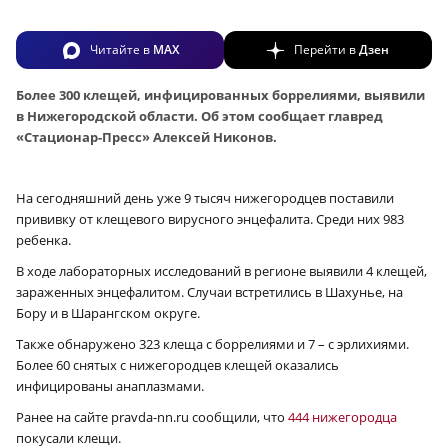
Читайте в
MAX
Перейти в
Дзен
Более 300 клещей, инфицированных боррелиями, выявили
в Нижегородской области. Об этом сообщает главред
«Стационар-Пресс» Алексей Никонов.
На сегодняшний день уже 9 тысяч нижегородцев поставили
прививку от клещевого вирусного энцефалита. Среди них 983
ребенка.
В ходе лабораторных исследований в регионе выявили 4 клещей,
зараженных энцефалитом. Случаи встретились в Шахунье, на
Бору и в Шарангском округе.
Также обнаружено 323 клеща с боррелиями и 7 – с эрлихиями.
Более 60 снятых с нижегородцев клещей оказались
инфицированы анаплазмами.
Ранее на сайте pravda-nn.ru сообщили, что
444 нижегородца
покусали клещи.