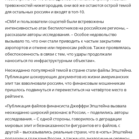
тревожностей нижегородцев, они всё же остаются острой темой
для остальных россиян и входят в топ-10.
«СМИ и пользователи соцсетей были встревожены
интенсивностью атак беспилотников на российские регионы, –
рассказали авторы исследования. – Особое недовольство
вызывало то, что они стали приводить к частым закрытиям
аэропортов и отмене или переносам рейсов. Также проявлялась
обеспокоенность в связи с тем, что удары продолжали
наноситься по инфраструктурным объектам».
Неожиданно популярной темой в стране стали файлы Эпштейна.
Публикации шокирующих документов из жизни американских
элит так взволновали россиян, что финансовым мошенникам
пришлось подвинуться и переместиться на четвёртое место в
рейтинге.
«Публикация файлов финансиста Джеффри Эпштейна вызвала
неожиданно широкий резонанс в России, – поделились авторы
исследования. – С одной стороны, говорилось о деградации
мировых элит и безнаказанности фигурантов его файлов, с
другой – высказывались реальные страхи, что в «сеть» Эпштейна
попадали и граждане России, а также что аналогичные сервисы