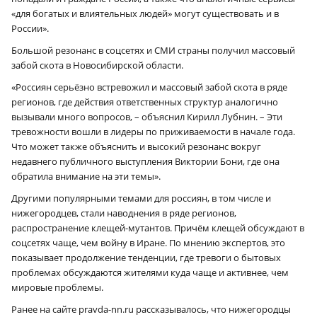
«для богатых и влиятельных людей» могут существовать и в
России».
Большой резонанс в соцсетях и СМИ страны получил массовый
забой скота в Новосибирской области.
«Россиян серьёзно встревожил и массовый забой скота в ряде
регионов, где действия ответственных структур аналогично
вызывали много вопросов, – объяснил Кирилл Лубнин. – Эти
тревожности вошли в лидеры по приживаемости в начале года.
Что может также объяснить и высокий резонанс вокруг
недавнего публичного выступления Виктории Бони, где она
обратила внимание на эти темы».
Другими популярными темами для россиян, в том числе и
нижегородцев, стали наводнения в ряде регионов,
распространение клещей-мутантов. Причём клещей обсуждают в
соцсетях чаще, чем войну в Иране. По мнению экспертов, это
показывает продолжение тенденции, где тревоги о бытовых
проблемах обсуждаются жителями куда чаще и активнее, чем
мировые проблемы.
Ранее на сайте pravda-nn.ru рассказывалось, что нижегородцы