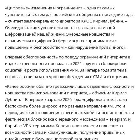
«Цифровые» изменения и ограничения – одна из самых
чувствительных тем для российского общества в последние годы,
– считает замгенерального директора КРОС Кирилл Лубнин. –
Очевидно, такая чувствительность связана и с активной
цифровизацией нашей жизни. Очередные новшества и
ограничения в цифровой сфере могут восприниматься с
повышенным беспокойством – как нарушение привычного».
Впервые обеспокоенность по поводу ограничений интернета в
индексе тревожности появилась в 2022 году из-за блокировки
соцсетей и роста использования VPN. За четыре года эта тема
выросла в три раза по уровню обсуждения в СМИ и в соцсетях.
«Ранее россиян обычно тревожили лишь отдельные сложности и
новшества при использовании интернета, – объяснил Кирилл
Лубнин. – В первом квартале 2026 года «цифровая» тема стала
беспокоить более широко и по разным направлениям. Это и
периодические отключения в регионах мобильного интернета, и
фактическая блокировка очередного мессенджера – Telegram, и
борьба с VPN-сервисами. Конечно, возникает и волнение за
возможности связи и коммуникаций, получение привычных
онлайн-услуг и будущее цифровой экономики».