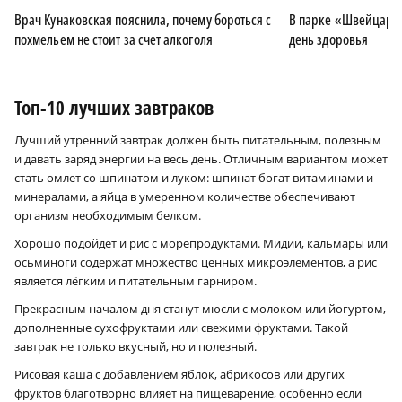
Врач Кунаковская пояснила, почему бороться с
В парке «Швейцари
похмельем не стоит за счет алкоголя
день здоровья
Топ-10 лучших завтраков
Лучший утренний завтрак должен быть питательным, полезным
и давать заряд энергии на весь день. Отличным вариантом может
стать омлет со шпинатом и луком: шпинат богат витаминами и
минералами, а яйца в умеренном количестве обеспечивают
организм необходимым белком.
Хорошо подойдёт и рис с морепродуктами. Мидии, кальмары или
осьминоги содержат множество ценных микроэлементов, а рис
является лёгким и питательным гарниром.
Прекрасным началом дня станут мюсли с молоком или йогуртом,
дополненные сухофруктами или свежими фруктами. Такой
завтрак не только вкусный, но и полезный.
Рисовая каша с добавлением яблок, абрикосов или других
фруктов благотворно влияет на пищеварение, особенно если