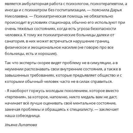
является амбулаторная работа с психологом, психотерапевтом, а
иногда и с психиатром без госпитализации, — пояснила Дарья
Николаевна. — Психиатрическая помощь не обязательно
происходит в условиях стационара, обычно его используют при
очень тяжёлых состояниях, когда есть угроза безопасности
человека. К тому же психиатрические больницы далеки от
санатория, в них может встречаться нарушение границ,
физическое и эмоциональное насилие (не говорю про все
больницы, есть и хорошие).
Так что эксперты скорее видят проблему не в симуляции, а в
неумении распознавать свои внутренние состояния, а также в
завышенных требованиях, которые предъявляет общество и с
которыми обычный человек часто не в силах справиться.
×
- Я наоборот горжусь молодым поколением, которое вместо
«терпения», за которое, напомню, никто медаль вам не даст,
начинает всё лучше оценивать своё ментальное состояние,
замечая проблемы и обращаясь к специалисту. — заключает
наша собеседница.
Ульяна Липатова