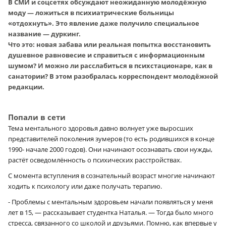
В СМИ и соцсетях обсуждают неожиданную молодёжную
моду — ложиться в психиатрические больницы
«отдохнуть». Это явление даже получило специальное
название — дуркинг.
Что это: новая забава или реальная попытка восстановить
душевное равновесие и справиться с информационным
шумом? И можно ли расслабиться в психстационаре, как в
санатории? В этом разобралась корреспондент молодёжной
редакции.
Попали в сети
Тема ментального здоровья давно волнует уже выросших
представителей поколения зумеров (то есть родившихся в конце
1990- начале 2000 годов). Они начинают осознавать свои нужды,
растёт осведомлённость о психических расстройствах.
С момента вступления в сознательный возраст многие начинают
ходить к психологу или даже получать терапию.
- Проблемы с ментальным здоровьем начали появляться у меня
лет в 15, — рассказывает студентка Наталья. — Тогда было много
стресса, связанного со школой и друзьями. Помню, как впервые у