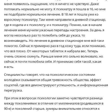
меня появилось ощущение, что я ничего не чувствую. Даже
поплакать нормально не могу. К психиатру я пошла в 16, но мне
не подобрали нормальное лечение. В 18 лет я пошла уже ко
взрослому психиатру. Там меня направили в дневной стационар,
где я ходила и к психологу, и к психиатру. Помню, как в начале
лечения меня мучили ужасные перепады настроения. За день я
могла несколько раз то полюбить себя до ужаса, то
возненавидеть. Но лечение в дневном стационаре мне всё-таки
помогло. Сейчас я примерно раз в год хожу туда, если понимаю,
что всё плохо. От некоторых таблеток я набрала вес. Теперь
очень сложно скинуть. Раньше меня это сильно волновало, но
сейчас я почти полюбила себя. И принимаю себя такой, какая
я есть.
Специалисты говорят, что на психологическом состоянии
молодёжи сказывается общая тревожность общества, эффект
соцсетей, где все демонстрируют успешность, и информационная
перегрузка.
При этом в вопросах психологии заметно чувствуется разница
между поколениями: в отличие от миллениалов (родившихся в
90‑е) и поколений старше, зумеры внимательнее относятся к