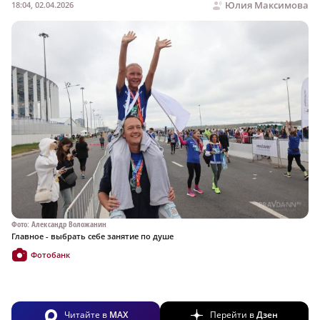
Юлия Максимова
18:04, 02.04.2026
Фото: Александр Воложанин
Главное - выбрать себе занятие по душе
Фотобанк
Читайте в
MAX
Перейти в
Дзен