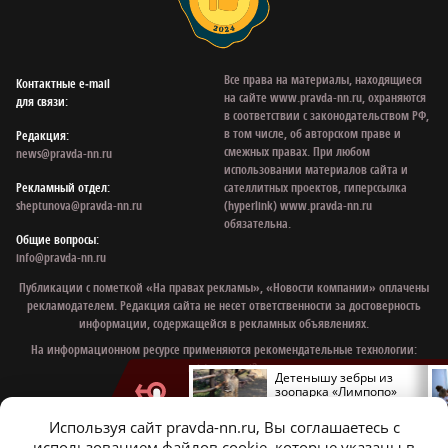
Все права на материалы, находящиеся
Контактные e‑mail
на сайте www.pravda-nn.ru, охраняются
для связи:
в соответствии с законодательством РФ,
в том числе, об авторском праве и
Редакция:
смежных правах. При любом
news@pravda-nn.ru
использовании материалов сайта и
Рекламный отдел:
сателлитных проектов, гиперссылка
sheptunova@pravda-nn.ru
(hyperlink) www.pravda-nn.ru
обязательна.
Общие вопросы:
info@pravda-nn.ru
Публикации с пометкой «На правах рекламы», «Новости компании» оплачены
рекламодателем. Редакция сайта не несет ответственности за достоверность
информации, содержащейся в рекламных объявлениях.
На информационном ресурсе применяются рекомендательные технологии:
mirtesen
,
smi2
.
Нижегородцам показали
Детенышу зебры из
обновленную стеллу в
зоопарка «Лимпопо»
Сеченовском округе
выбрали имя
Используя сайт pravda-nn.ru, Вы соглашаетесь с
© 1997 - 2026 Газета «Нижегородская правда»
использованием файлов cookie, которые указаны в