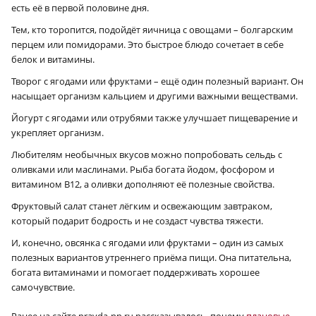
есть её в первой половине дня.
Тем, кто торопится, подойдёт яичница с овощами – болгарским
перцем или помидорами. Это быстрое блюдо сочетает в себе
белок и витамины.
Творог с ягодами или фруктами – ещё один полезный вариант. Он
насыщает организм кальцием и другими важными веществами.
Йогурт с ягодами или отрубями также улучшает пищеварение и
укрепляет организм.
Любителям необычных вкусов можно попробовать сельдь с
оливками или маслинами. Рыба богата йодом, фосфором и
витамином B12, а оливки дополняют её полезные свойства.
Фруктовый салат станет лёгким и освежающим завтраком,
который подарит бодрость и не создаст чувства тяжести.
И, конечно, овсянка с ягодами или фруктами – один из самых
полезных вариантов утреннего приёма пищи. Она питательна,
богата витаминами и помогает поддерживать хорошее
самочувствие.
Ранее на сайте pravda-nn.ru рассказывалось, почему
плановые