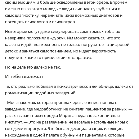
своим эмоциям и больше осведомлены в этой сфере. Впрочем,
именно из-за этого молодые люди начинают углубляться в
самодиагностику, нервничать из-за возможных диагнозов и
посещать психологов и психиатров.
Некоторые могут даже симулировать симптомы, чтобы их
наверняка положили в «дурку». Им может казаться, что это
классно и даёт возможность не только погрузиться в цифровой
детокс и заняться самопознанием, но и даёт вероятность
получить какие-то привилегии от «справки».
Но на деле это далеко не так.
И тебя вылечат
Те, кто реально побывал в психиатрической лечебнице, далеки от
романтизации подобных заведений.
- Моя знакомая, которая прошла через лечение, попала в
заведение, где медработники не считали пациентов за равных, —
рассказывает нижегородка Марина, недавно закончившая
институт. — Это не развлечение, не весёлые настольные игры с
соседями и прогулки. Это бывает десоциализация, изоляция,
нахождение в одной палате с буйными пациентами, которые