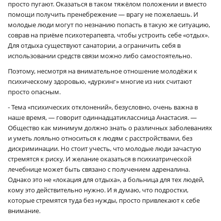
просто пугают. Оказаться в таком тяжёлом положении и вместо
помощи получить пренебрежение — врагу не пожелаешь. И
молодые люди могут по незнанию попасть в такую же ситуацию,
соврав на приёме психотерапевта, чтобы устроить себе «отдых».
Для отдыха существуют санатории, а ограничить себя в
использовании средств связи можно либо самостоятельно.
Поэтому, несмотря на внимательное отношение молодёжи к
психическому здоровью, «дуркинг» многие из них считают
просто опасным.
- Тема «психических отклонений», безусловно, очень важна в
наше время, — говорит одиннадцатиклассница Анастасия. —
Общество как минимум должно знать о различных заболеваниях
и уметь лояльно относиться к людям с расстройствами, без
дискриминации. Но стоит учесть, что молодые люди зачастую
стремятся к риску. И желание оказаться в психиатрической
лечебнице может быть связано с получением адреналина.
Однако это не «локация для отдыха», а больница для тех людей,
кому это действительно нужно. И я думаю, что подростки,
которые стремятся туда без нужды, просто привлекают к себе
внимание.