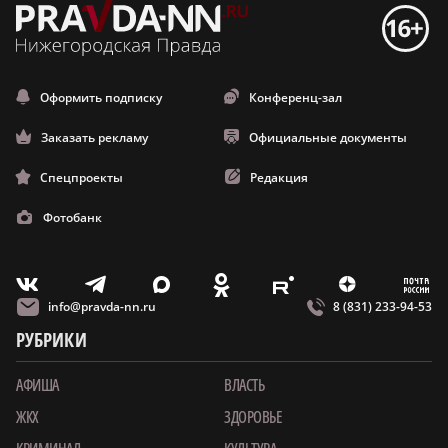
Оформить подписку
Конференц-зал
Заказать рекламу
Официальные документы
Спецпроекты
Редакция
Фотобанк
m
T
O
Z
X
E
V
info@pravda-nn.ru
8 (831) 233-94-53
РУБРИКИ
АФИША
ВЛАСТЬ
ЖКХ
ЗДОРОВЬЕ