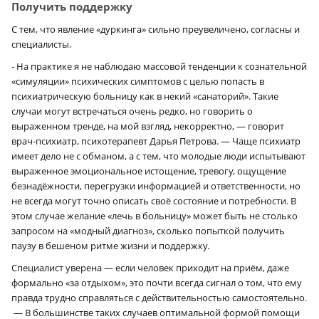
Получить поддержку
С тем, что явление «дуркинга» сильно преувеличено, согласны и
специалисты.
- На практике я не наблюдаю массовой тенденции к сознательной
«симуляции» психических симптомов с целью попасть в
психиатрическую больницу как в некий «санаторий». Такие
случаи могут встречаться очень редко, но говорить о
выраженном тренде, на мой взгляд, некорректно, — говорит
врач-психиатр, психотерапевт Дарья Петрова. — Чаще психиатр
имеет дело не с обманом, а с тем, что молодые люди испытывают
выраженное эмоциональное истощение, тревогу, ощущение
безнадёжности, перегрузки информацией и ответственности, но
не всегда могут точно описать своё состояние и потребности. В
этом случае желание «лечь в больницу» может быть не столько
запросом на «модный диагноз», сколько попыткой получить
паузу в бешеном ритме жизни и поддержку.
Специалист уверена — если человек приходит на приём, даже
формально «за отдыхом», это почти всегда сигнал о том, что ему
правда трудно справляться с действительностью самостоятельно.
— В большинстве таких случаев оптимальной формой помощи