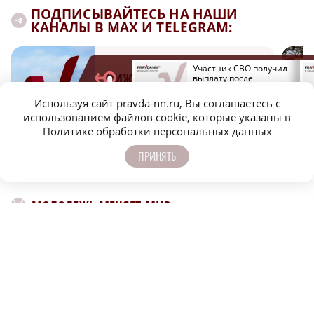
ПОДПИСЫВАЙТЕСЬ НА НАШИ
КАНАЛЫ В MAX И TELEGRAM:
Стало известно, кто
Участник СВО получил
НИЖЕГОРОДСКАЯ ПРАВДА
зарабатывает от 200
выплату после
тысяч рублей в
вмешательства
Нижегородской области
нижегородской
Быстро, честно, точно. И ничего лишнего
Используя сайт pravda-nn.ru, Вы соглашаетесь с
прокуратуры
использованием файлов cookie, которые указаны в
Политике обработки персональных данных
ПРИНЯТЬ
МОЛОДЕЖЬ МЕНЯЕТ МИР