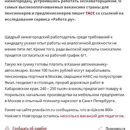
нижегородец, устроившись работать экскаваторщиком.
О
самых высокооплачиваемых вакансиях страны для
пенсионеров и предпенисонеров пишет
ТАСС
со ссылкой на
исследования сервиса «Работа.ру».
Щедрый нижегородский работодатель среди требований к
кандидату указал опыт работы на аналогичной должности не
менее пяти лет. Кроме того, ради высокой зарплаты соискателю
придется согласиться на рабочий график 6/1.
Такую же сумму готовы платить в Казани автомеханику-
автослесарю. Более 100 тысяч рублей могут зарабатывать
пенсионеры-портные в Москве, сварщики НАКС на полуострове
Ямал, геодезист в столицах, прораб дорожных работ в
Хабаровском крае. 240 – 250 тысяч в месяц предлагают повару в
Норильске, начальник производства на мебельном предприятии
в Москве и опытный психиатр-нарколог в Санкт-Петербурге.
Ранее на сайте рravda-nn.ru сообщалось, что в «Школе 800»
Нижнего Новгорода осталось
несколько вакансий для педагогов.
Сообщить об ошибке
Поделиться