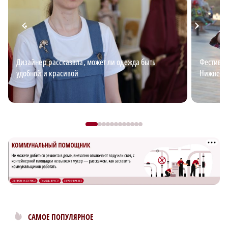
Дизайнер рассказала, может ли одежда быть
Фестивал
удобной и красивой
Нижнего
САМОЕ ПОПУЛЯРНОЕ