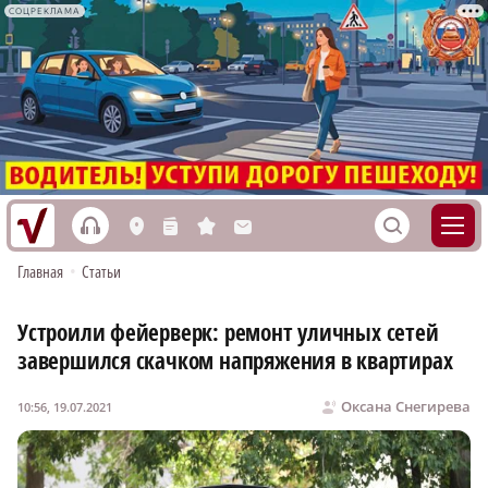
СОЦРЕКЛАМА
h
S
L
n
s
M
Главная
•
Статьи
Устроили фейерверк: ремонт уличных сетей
завершился скачком напряжения в квартирах
Оксана Снегирева
10:56, 19.07.2021