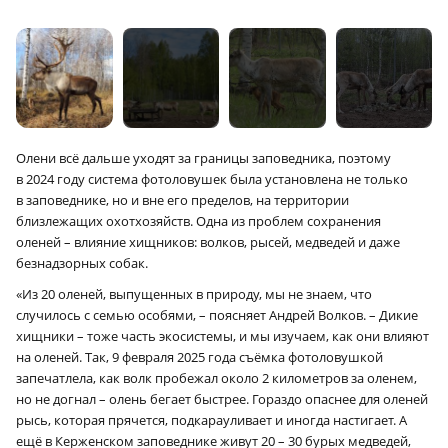
Олени всё дальше уходят за границы заповедника, поэтому
в 2024 году система фотоловушек была установлена не только
в заповеднике, но и вне его пределов, на территории
близлежащих охотхозяйств. Одна из проблем сохранения
оленей – влияние хищников: волков, рысей, медведей и даже
безнадзорных собак.
«Из 20 оленей, выпущенных в природу, мы не знаем, что
случилось с семью особями, – поясняет Андрей Волков. – Дикие
хищники – тоже часть экосистемы, и мы изучаем, как они влияют
на оленей. Так, 9 февраля 2025 года съёмка фотоловушкой
запечатлела, как волк пробежал около 2 километров за оленем,
но не догнал – олень бегает быстрее. Гораздо опаснее для оленей
рысь, которая прячется, подкарауливает и иногда настигает. А
ещё в Керженском заповеднике живут 20 – 30 бурых медведей,