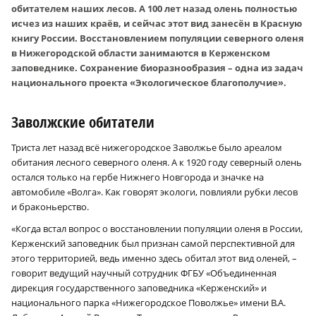
обитателем наших лесов. А 100 лет назад олень полностью
исчез из наших краёв, и сейчас этот вид занесён в Красную
книгу России. Восстановлением популяции северного оленя
в Нижегородской области занимаются в Керженском
заповеднике. Сохранение биоразнообразия – одна из задач
национального проекта «Экологическое благополучие».
Заволжские обитатели
Триста лет назад всё нижегородское Заволжье было ареалом
обитания лесного северного оленя. А к 1920 году северный олень
остался только на гербе Нижнего Новгорода и значке на
автомобиле «Волга». Как говорят экологи, повлияли рубки лесов
и браконьерство.
«Когда встал вопрос о восстановлении популяции оленя в России,
Керженский заповедник был признан самой перспективной для
этого территорией, ведь именно здесь обитал этот вид оленей, –
говорит ведущий научный сотрудник ФГБУ «Объединенная
дирекция государственного заповедника «Керженский» и
национального парка «Нижегородское Поволжье» имени В.А.