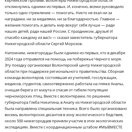
Керченском проливе. Волонтеры Нижегородской области
откликнулись одними из первых. И, конечно, всеми руководило
только одно стремление — помогать. Никто не ехал ни за
наградами, ни за медалями, ни за благодарностью. Главное —
желание помогать и делать мир вокруг себя лучше — ради
наших детей, ради нашей России. С праздником, друзья! И
спасибо каждому из вас!» — сказал заместитель губернатора
Нижегородской области Сергей Морозов.
Напомним, нижегородцы были одними из первых, кто в декабре
2024 года отправился на помощь на побережье Черного моря.
Эту поездку организовал Волонтерский центр Нижегородской
области при поддержке регионального правительства. Сборная
команда волонтеров, состоявшая из учителей, госслужащих,
медиков, студентов, самоотверженно работала на пляже Анапы,
очищая берега от мазута и спасая от гибели популяции
черноморских птиц. Вместе с волонтерами, по решению
губернатора Глеба Никитина, в Анапу из Нижегородской области
была направлена специальная техника. Всего было организовано
восемь волонтерских десантов в зону экологического бедствия,
около 500 нижегородцев приняли участие в этих экологических
экспедициях. Вместе с координационным штабом #МЫВМЕСТЕ