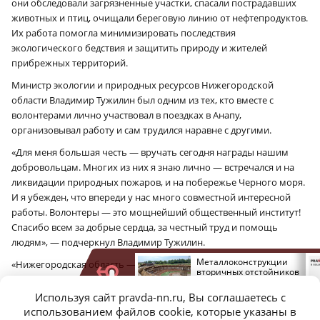
они обследовали загрязненные участки, спасали пострадавших
животных и птиц, очищали береговую линию от нефтепродуктов.
Их работа помогла минимизировать последствия
экологического бедствия и защитить природу и жителей
прибрежных территорий.
Министр экологии и природных ресурсов Нижегородской
области Владимир Тужилин был одним из тех, кто вместе с
волонтерами лично участвовал в поездках в Анапу,
организовывал работу и сам трудился наравне с другими.
«Для меня большая честь — вручать сегодня награды нашим
добровольцам. Многих из них я знаю лично — встречался и на
ликвидации природных пожаров, и на побережье Черного моря.
И я убежден, что впереди у нас много совместной интересной
работы. Волонтеры — это мощнейший общественный институт!
Спасибо всем за добрые сердца, за честный труд и помощь
людям», — подчеркнул Владимир Тужилин.
Жители Ворсмы
Металлоконструкции
«Нижегородская область — самый добрый регион России. У нас в
пожаловались на
вторичных отстойников
волонтерство вовлечено 10 процентов населения, то есть больше
погибший от химикатов
на станции аэрации
урожай
демонтировали
300 тысяч человек. В регионе зарегистрированы и работают
Используя сайт pravda-nn.ru, Вы соглашаетесь с
свыше 3000 добровольческих организаций различной
использованием файлов cookie, которые указаны в