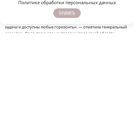
направленности. В 2024 году мы стали лидером всероссийского
Политике обработки персональных данных
рейтинга по эффективности развития добровольческой
ПРИНЯТЬ
деятельности среди регионов с населением от двух миллионов
человек, по версии Добро.рф. Уверена, нам по плечу любые
задачи и доступны любые горизонты», — отметила генеральный
директор «Волонтерского центра Нижегородской области»
Мария Самоделкина.
Сообщить об ошибке
Поделиться
ЕЩЁ НОВОСТИ ПО ТЕМЕ