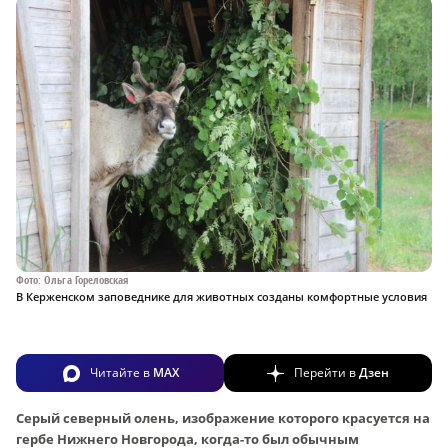
Фото: Ольга Гореловская
В Керженском заповеднике для животных созданы комфортные условия
Читайте в
MAX
Перейти в
Дзен
Серый северный олень, изображение которого красуется на
гербе Нижнего Новгорода, когда-то был обычным