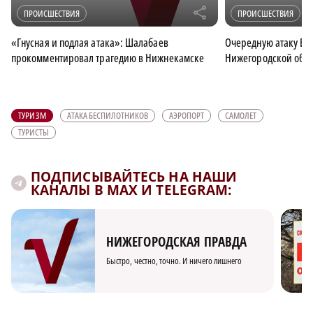
r
ПРОИСШЕСТВИЯ
ПРОИСШЕСТВИЯ
«Гнусная и подлая атака»: Шалабаев
Очередную атаку БП
прокомментировал трагедию в Нижнекамске
Нижегородской обл
ТУРИЗМ
АТАКА БЕСПИЛОТНИКОВ
АЭРОПОРТ
САМОЛЕТ
ТУРИСТЫ
ПОДПИСЫВАЙТЕСЬ НА НАШИ
КАНАЛЫ В MAX И TELEGRAM:
НИЖЕГОРОДСКАЯ ПРАВДА
Быстро, честно, точно. И ничего лишнего