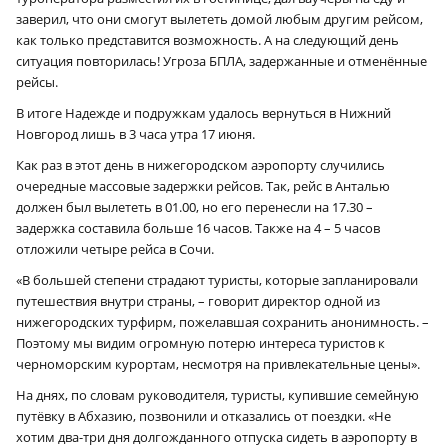
заверил, что они смогут вылететь домой любым другим рейсом,
как только представится возможность. А на следующий день
ситуация повторилась! Угроза БПЛА, задержанные и отменённые
рейсы.
В итоге Надежде и подружкам удалось вернуться в Нижний
Новгород лишь в 3 часа утра 17 июня.
Как раз в этот день в нижегородском аэропорту случились
очередные массовые задержки рейсов. Так, рейс в Анталью
должен был вылететь в 01.00, но его перенесли на 17.30 –
задержка составила больше 16 часов. Также на 4 – 5 часов
отложили четыре рейса в Сочи.
«В большей степени страдают туристы, которые запланировали
путешествия внутри страны, – говорит директор одной из
нижегородских турфирм, пожелавшая сохранить анонимность. –
Поэтому мы видим огромную потерю интереса туристов к
черноморским курортам, несмотря на привлекательные цены».
На днях, по словам руководителя, туристы, купившие семейную
путёвку в Абхазию, позвонили и отказались от поездки. «Не
хотим два-три дня долгожданного отпуска сидеть в аэропорту в