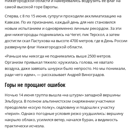
Нижегородской области и намеревались водрузить ее флаг на
самой высокой горе Европы.
Сперва, с 8 по 15 июня, супруги проходили акклиматизацию на
Кавказе. По их признанию, каждый день для них становился
новым испытанием и одновременно личным рекордом. За эти
дни нижегородцы поднимались на Чегет, пик Терскол, а затем
достигли скал Пастухова на высоте 4700 метров, где в День России
развернули флаг Нижегородской области.
«Раньше мы никогда не поднимались выше 2500 метров.
Организм привыкал тяжело: кружилась голова, не хватало
воздуха, даже завязать шнурки было непросто. Но мы понимали,
ради чего идем», — рассказывает Андрей Виноградов.
Горы не прощают ошибок
Ночью 14 июня группа вышла «на штурм» западной вершины
Эльбруса. В полном альпинистском снаряжении участники
преодолели «косую полку», седловину и подошли к участку
«перил». Однако погодные условия резко ухудшились: вершину
накрыло облако, усилился ветер, начался буран, а видимость
практически исчезла.