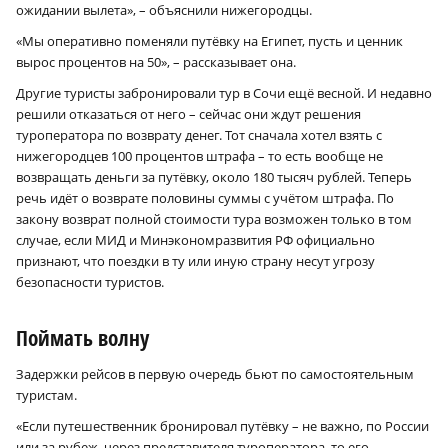
ожидании вылета», – объяснили нижегородцы.
«Мы оперативно поменяли путёвку на Египет, пусть и ценник
вырос процентов на 50», – рассказывает она.
Другие туристы забронировали тур в Сочи ещё весной. И недавно
решили отказаться от него – сейчас они ждут решения
туроператора по возврату денег. Тот сначала хотел взять с
нижегородцев 100 процентов штрафа – то есть вообще не
возвращать деньги за путёвку, около 180 тысяч рублей. Теперь
речь идёт о возврате половины суммы с учётом штрафа. По
закону возврат полной стоимости тура возможен только в том
случае, если МИД и Мин­экономразвития РФ официально
признают, что поездки в ту или иную страну несут угрозу
безопасности туристов.
Поймать волну
Задержки рейсов в первую очередь бьют по самостоятельным
туристам.
«Если путешественник бронировал путёвку – не важно, по России
или за рубеж, через представителя туроператора, то его