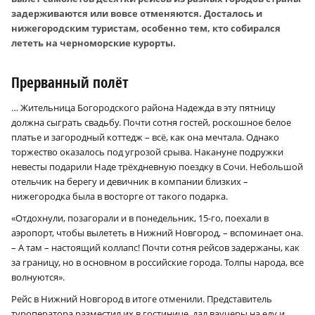
задерживаются или вовсе отменяются. Досталось и
нижегородским туристам, особенно тем, кто собирался
лететь на черноморские курорты.
Прерванный полёт
… Жительница Богородского района Надежда в эту пятницу
должна сыграть свадьбу. Почти сотня гостей, роскошное белое
платье и загородный коттедж – всё, как она мечтала. Однако
торжество оказалось под угрозой срыва. Накануне подружки
невесты подарили Наде трёхдневную поездку в Сочи. Небольшой
отельчик на берегу и девичник в компании близких –
нижегородка была в восторге от такого подарка.
«Отдохнули, позагорали и в понедельник, 15-го, поехали в
аэропорт, чтобы вылететь в Нижний Новгород, – вспоминает она.
– А там – настоящий коллапс! Почти сотня рейсов задержаны, как
за границу, но в основном в российские города. Толпы народа, все
волнуются».
Рейс в Нижний Новгород в итоге отменили. Представитель
туроператора разместил их в гостинице, дал ваучеры на еду и