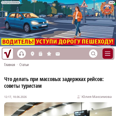
СОЦРЕКЛАМА
h
S
L
n
s
M
Главная
•
Статьи
Что делать при массовых задержках рейсов:
советы туристам
Юлия Максимова
12:17, 18.06.2026