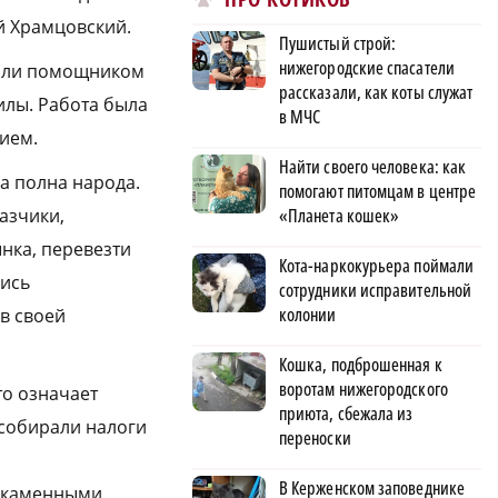
й Храмцовский.
Пушистый строй:
нижегородские спасатели
 или помощником
рассказали, как коты служат
илы. Работа была
в МЧС
ием.
Найти своего человека: как
а полна народа.
помогают питомцам в центре
азчики,
«Планета кошек»
нка, перевезти
Кота-наркокурьера поймали
лись
сотрудники исправительной
колонии
 в своей
Кошка, подброшенная к
воротам нижегородского
то означает
приюта, сбежала из
 собирали налоги
переноски
В Керженском заповеднике
ен каменными