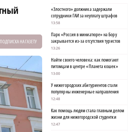
ытный
«Злостного» должника задержали
сотрудники ГАИ за неуплату штрафов
13:58
Парк «Россия в миниатюре» на Бору
закрывается из-за отсутствия туристов
ПОДПИСКА НА ГАЗЕТУ
13:26
Найти своего человека: как помогают
питомцам в центре «Планета кошек»
13:00
У нижегородских абитуриентов стали
популярны инженерные направления
12:48
Как помощь людям стала главным делом
жизни для нижегородской студентки
12:47