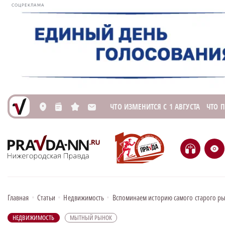
СОЦРЕКЛАМА
ЧТО ИЗМЕНИТСЯ С 1 АВГУСТА
ЧТО 
L
n
s
M
H
e
Главная
•
Статьи
•
Недвижимость
•
Вспоминаем историю самого старого р
НЕДВИЖИМОСТЬ
МЫТНЫЙ РЫНОК