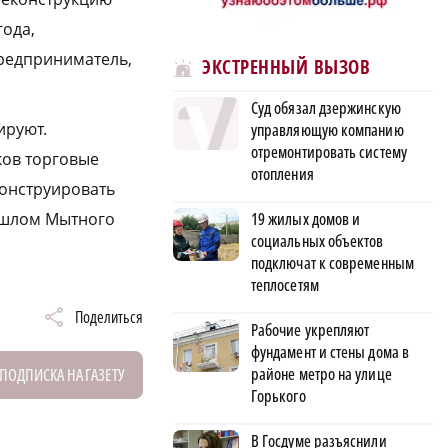
года,
предприниматель,
ЭКСТРЕННЫЙ ВЫЗОВ
Суд обязал дзержинскую
ируют.
управляющую компанию
отремонтировать систему
ков торговые
отопления
конструировать
19 жилых домов и
рошлом Мытного
социальных объектов
подключат к современным
теплосетям
Поделиться
Рабочие укрепляют
фундамент и стены дома в
районе метро на улице
ПОДПИСКА НА ГАЗЕТУ
Горького
В Госдуме разъяснили