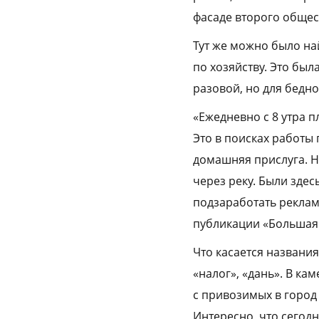
фасаде второго общес
Тут же можно было на
по хозяйству. Это бы
разовой, но для бедн
«Ежедневно с 8 утра 
Это в поисках работы 
домашняя прислуга. Н
через реку. Были зде
подзаработать реклами
публикации «Большая 
Что касается названия
«налог», «дань». В ка
с привозимых в город
Интересно, что сегодн