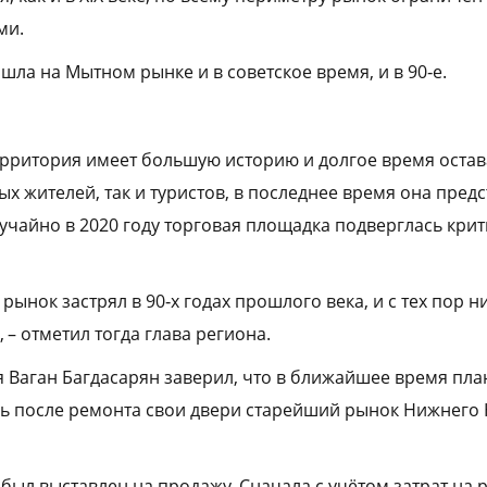
ми.
ла на Мытном рынке и в советское время, и в 90‑е.
территория имеет большую историю и долгое время оста
х жителей, так и туристов, в последнее время она пред
учайно в 2020 году торговая площадка подверглась крит
рынок застрял в 90‑х годах прошлого века, и с тех пор н
 – отметил тогда глава региона.
 Ваган Багдасарян заверил, что в ближайшее время пла
вь после ремонта свои двери старейший рынок Нижнего
ыл выставлен на продажу. Сначала с учётом затрат на 