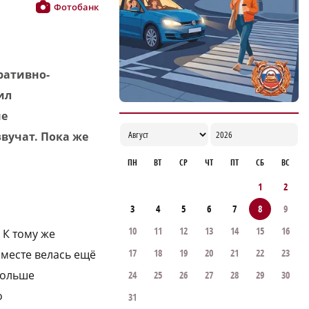
Фотобанк
ративно-
ил
не
вучат. Пока же
ПН
ВТ
СР
ЧТ
ПТ
СБ
ВС
1
2
3
4
5
6
7
8
9
10
11
12
13
14
15
16
 К тому же
17
18
19
20
21
22
23
 месте велась ещё
 больше
24
25
26
27
28
29
30
о
31