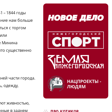
1 – 1844 годы
дание нам больше
ться с торгом
вили
не Минина
что существенно
ней части города.
НАЦПРОЕКТЫ -
, одежду,
ЛЮДЯМ
уют живностью,
нные в заднем
ПРО КОТИКОВ