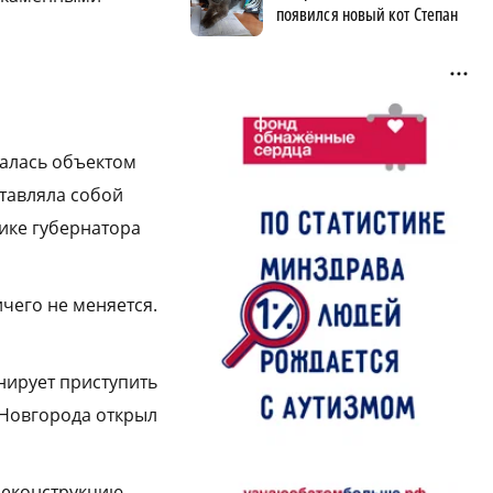
появился новый кот Степан
валась объектом
ставляла собой
ике губернатора
ичего не меняется.
нирует приступить
 Новгорода открыл
реконструкцию