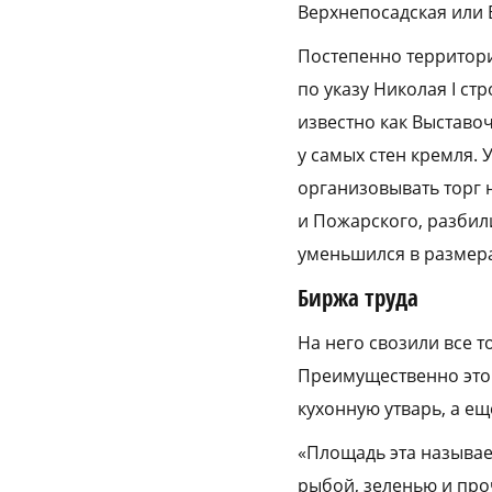
Верхнепосадская или
Постепенно территория
по указу Николая I ст
известно как Выставоч
у самых стен кремля. 
организовывать торг 
и Пожарского, разбил
уменьшился в размера
Биржа труда
На него свозили все 
Преимущественно это 
кухонную утварь, а ещ
«Площадь эта называе
рыбой, зеленью и про