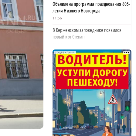
Объявлена программа празднования 805-
летия Нижнего Новгорода
11:56
В Керженском заповеднике появился
новый кот Степан
11:18
СОЦРЕКЛАМА
На 30% вырос средний проходной балл в
нижегородских вузах
11:00
Пожарные тушат огонь на проспекте
Ленина в Дзержинске
10:23
В Нижнем Новгороде убирают деревья,
упавшие после урагана
10:02