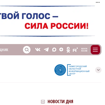
m
T
O
ЩНИК
Z
X
E
S
V
с
НОВОСТИ ДНЯ