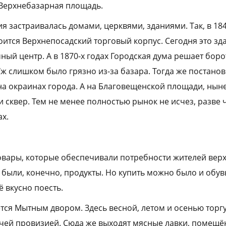
 Верхнебазарная площадь.
 застраивалась домами, церквями, зданиями. Так, в 184
роится Верхнепосадский торговый корпус. Сегодня это з
ный центр. А в 1870‑х годах Городская дума решает боро
Уж слишком было грязно из-за базара. Тогда же постано
на окраинах города. А на Благовещенской площади, ны
и сквер. Тем не менее полностью рынок не исчез, разве 
х.
товары, которые обеспечивали потребности жителей верх
были, конечно, продукты. Но купить можно было и обувь
ё вкусно поесть.
тся Мытным двором. Здесь весной, летом и осенью торг
чей провизией. Сюда же выходят мясные лавки, помещё