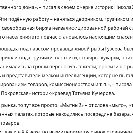
твенного дома», – писал в своём очерке историк Никола
йти подённую работу – наняться дворником, грузчиком
ла своеобразная биржа неквалифицированной рабочей с
ого населения это подчас становилось настоящим спасен
площадка под навесом продавца живой рыбы Гузеева был
пришли сюда грузчики, плотники, столяры, кухарки, прик
анимались за гроши переносить тяжести, провизию с ры
сь и представители мелкой интеллигенции, которые пыта
рованием товаров, комиссионерством и т. п.», – писала
Покровская» историк-краевед Татьяна Кучерова.
 рынка, то тут всё просто. «Мытный» – от слова «мыто», ч
менных палатах, которые находились посередине базара,
 товаров.
я, как и в ХIХ веке, по всему периметру рынок огранич