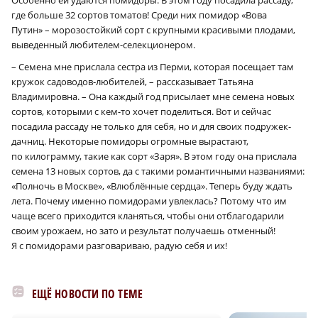
Особенно ей удаются помидоры. В этом году посадила рассаду,
где больше 32 сортов томатов! Среди них помидор «Вова
Путин» – морозостойкий сорт с крупными красивыми плодами,
выведенный любителем-селекционером.
– Семена мне прислала сестра из Перми, которая посещает там
кружок садоводов‑любителей, – рассказывает Татьяна
Владимировна. – Она каждый год присылает мне семена новых
сортов, которыми с кем-то хочет поделиться. Вот и сейчас
посадила рассаду не только для себя, но и для своих подружек-
дачниц. Некоторые помидоры огромные вырастают,
по килограмму, такие как сорт «Заря». В этом году она прислала
семена 13 новых сортов, да с такими романтичными названиями:
«Полночь в Москве», «Влюблённые сердца». Теперь буду ждать
лета. Почему именно помидорами увлеклась? Потому что им
чаще всего приходится кланяться, чтобы они отблагодарили
своим урожаем, но зато и результат получаешь отменный!
Я с помидорами разговариваю, радую себя и их!
ЕЩЁ НОВОСТИ ПО ТЕМЕ