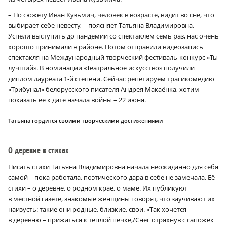
– По сюжету Иван Кузьмич, человек в возрасте, видит во сне, что
выбирает себе невесту, – поясняет Татьяна Владимировна. –
Успели выступить до пандемии со спектаклем семь раз, нас очень
хорошо принимали в районе. Потом отправили видеозапись
спектакля на Международный творческий фестиваль-конкурс «Ты
лучший». В номинации «Театральное искусство» получили
диплом лауреата 1‑й степени. Сейчас репетируем трагикомедию
«Трибунал» белорусского писателя Андрея Макаёнка, хотим
показать её к дате начала войны – 22 июня.
Татьяна гордится своими творческими достижениями
О деревне в стихах
Писать стихи Татьяна Владимировна начала неожиданно для себя
самой – пока работала, поэтического дара в себе не замечала. Её
стихи – о деревне, о родном крае, о маме. Их публикуют
в местной газете, знакомые женщины говорят, что заучивают их
наизусть: такие они родные, близкие, свои. «Так хочется
в деревню – прижаться к тёплой печке,/Снег отряхнув с сапожек