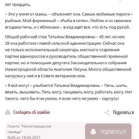
лет тридцать.
– Это у меня от мамы, – объясняет она. Самые любимые пироги –
рыбные. Мой фирменный – «Рыба в сетях». Люблю и со свежими
ягодами печь, и с яблоками – в ход идёт всё, что есть под рукой.
Общий рабочий стаж Татьяны Владимировны – 45 лет, из них
28 она работала главой сельской администрации. Сейчас она
не только исполнительный секретарь местного отделения
партии единороссов и руководитель общественной приёмной
партии, но и помощник депутата Законодательного собрания
Нижегородской области Анатолия Лесуна. Много общественной
нагрузки у неё и в Совете ветеранов села.
– Я всё могу! – улыбается Татьяна Владимировна. – Печь, шить,
вязать, вышивать. Петь могу, танцевать могу, работать могу. Нет
такого, чего бы я не умела. А если чего не умею – научусь!
Сообщить об ошибке
Поделиться
Газета "Нижегородская
ПОДПИСАТЬСЯ
правда"
№26 от 14.04.2021