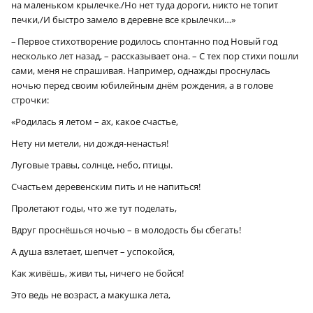
на маленьком крылечке./Но нет туда дороги, никто не топит
печки,/И быстро замело в деревне все крылечки…»
– Первое стихотворение родилось спонтанно под Новый год
несколько лет назад, – рассказывает она. – С тех пор стихи пошли
сами, меня не спрашивая. Например, однажды проснулась
ночью перед своим юбилейным днём рождения, а в голове
строчки:
«Родилась я летом – ах, какое счастье,
Нету ни метели, ни дождя-ненастья!
Луговые травы, солнце, небо, птицы.
Счастьем деревенским пить и не напиться!
Пролетают годы, что же тут поделать,
Вдруг проснёшься ночью – в молодость бы сбегать!
А душа взлетает, шепчет – успокойся,
Как живёшь, живи ты, ничего не бойся!
Это ведь не возраст, а макушка лета,