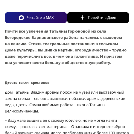
Читайте в
MAX
Перейти в
Дзен
Почти все увлечения Татьяны Горюновой из села
Богородское Варнавинского района начались с выходом
на пенсию. Стихи, театральные постановки в сельском
Доме культуры, вышивка картин, огородничество – трудно
даже перечислить всё, в чём она талантлива. И при этом
она успевает вести большую общественную работу.
Десять тысяч крестиков
Дом Татьяны Владимировны похож на музей или выставочный
зал: на стенах – сплошь вышивки: пейзажи, храмы, деревенские
виды, цветы. Самая любимая работа – икона Татьяны
Великомученицы.
– Задумала вышить её к своему юбилею, но не могла найти
схему, – рассказывает мастерица. – Отыскала в интернете чёрно-
белый вариант, скачала, долго подбирала нитки: более 100 цветов