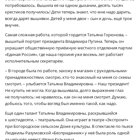
потребовалось. Вышила её на одном дыхании, десять тысяч
крестиков получилось! Дети теперь знают, что мне надо дарить,
всегда дарят вышивки. Детей у меня двое – сын и дочь, ещё трое
внучек.
Самая сложная работа, которой гордится Татьяна Горюнова, –
вышитый портрет президента Владимира Путина. Теперь он
украшает общественную приёмную местного отделения партии
«Единая Россия», где наша героиня уже восемь лет работает
исполнительным секретарём.
– В городе была по работе, захожу в магазин с рукодельными
принадлежностями, смотрю, кто-то знакомый на меня со схемы
смотрит, – улыбается Татьяна Владимировна. – Наш президент!
Не купить не могла. Когда вышивала, долго выражение глаз
не получалось: не нравилось, как он на меня смотрит. Думаю,
добьюсь того, чтобы взгляд был именно такой, как надо.
Ещё один талант Татьяны Владимировны, раскрывшийся
к шестидесяти, – театральный. Она играет в театре «Экспромт»
при Богородском сельском Доме культуры. В спектакле по пьесе
Людмилы Разумовской «Бесприданник» у неё была роль одной
из четырёх невест Ивана Кузьмича.