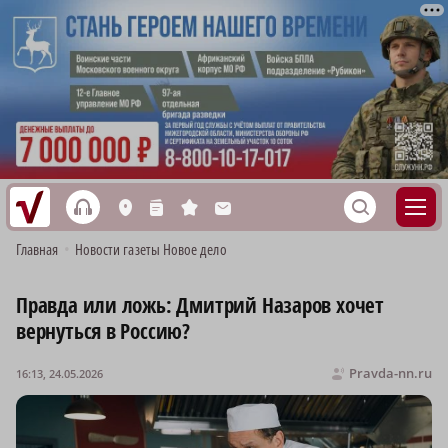
h
S
L
n
s
M
Главная
•
Новости газеты Новое дело
Правда или ложь: Дмитрий Назаров хочет
вернуться в Россию?
Pravda-nn.ru
16:13, 24.05.2026