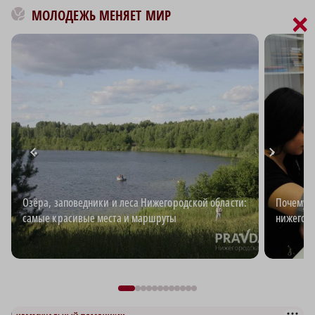
МОЛОДЕЖЬ МЕНЯЕТ МИР
×
Озёра, заповедники и леса Нижегородской области:
Почему з
самые красивые места и маршруты
нижегор