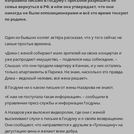
направила письмо в Госдуму с просьбой разрешить её
семье вернуться в РФ, в нём она утверждает, что они
никогда не были оппозиционерами и всё это время тоскуют
по родине.
Один из бывших коллег актёра рассказал, что у того сейчас не
самые простые времена.
«Дима с женой собирают мало зрителей на своих концертах и
уже распродают имущество, – поделился наш собеседник. –
Слышал, что они продали квартиру в Каннах, и у них остались
только апартаменты в Париже. Не знаю, насколько это правда.
Дима – ведомый человек, всё жена решает».
В Госдуме ни о каком письме от жены Назарова не знают.
«К нам не поступала такая информация», – сообщили в
управлении пресс-службы и информации Госдумы.
А Назаров уже выложил видеоролик, где они с женой
высмеивают слухи о письме в Госдуму и о своём возвращении.
Они сообщают, что направляются к друзьям в «Тулонщину» на
дегустацию вина и желают всем добра.