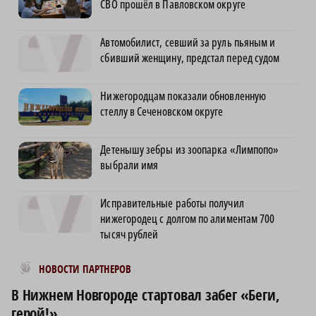
СВО прошёл в Павловском округе
Автомобилист, севший за руль пьяным и
сбивший женщину, предстал перед судом
Нижегородцам показали обновленную
стеллу в Сеченовском округе
Детенышу зебры из зоопарка «Лимпопо»
выбрали имя
Исправительные работы получил
нижегородец с долгом по алиментам 700
тысяч рублей
Новости МирТесен
НОВОСТИ ПАРТНЕРОВ
В Нижнем Новгороде стартовал забег «Беги,
герой!»