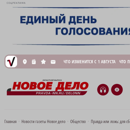
СОЦРЕКЛАМА
ЧТО ИЗМЕНИТСЯ С 1 АВГУСТА
ЧТО 
L
n
s
M
H
e
Главная
•
Новости газеты Новое дело
•
Общество
•
Правда или ложь: для с