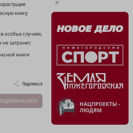
31
икорастущие
асную книгу
в особых случаях,
 не затронет.
расной книги
Поделиться
ПОДПИСКА НА ГАЗЕТУ
НАЦПРОЕКТЫ -
ЛЮДЯМ