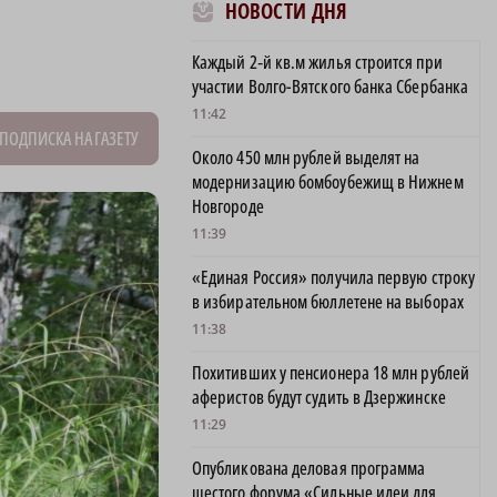
НОВОСТИ ДНЯ
Каждый 2‑й кв.м жилья строится при
участии Волго-Вятского банка Сбербанка
11:42
ПОДПИСКА НА ГАЗЕТУ
Около 450 млн рублей выделят на
модернизацию бомбоубежищ в Нижнем
Новгороде
11:39
«Единая Россия» получила первую строку
в избирательном бюллетене на выборах
11:38
Похитивших у пенсионера 18 млн рублей
аферистов будут судить в Дзержинске
11:29
Опубликована деловая программа
шестого форума «Сильные идеи для