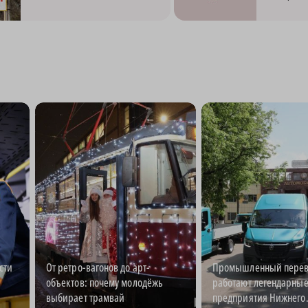
сти
От ретро-вагонов до арт-
Промышленный перево
объектов: почему молодёжь
работают легендарны
выбирает трамвай
предприятия Нижнего