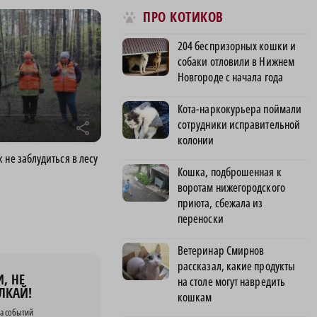
ПРО КОТИКОВ
204 беспризорных кошки и
собаки отловили в Нижнем
Новгороде с начала года
Кота-наркокурьера поймали
сотрудники исправительной
r
колонии
 не заблудиться в лесу
Кошка, подброшенная к
воротам нижегородского
приюта, сбежала из
переноски
Ветеринар Смирнов
рассказал, какие продукты
, НЕ
на столе могут навредить
ЛКАЙ!
кошкам
а событий