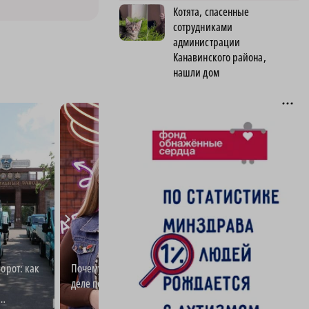
Котята, спасенные
сотрудниками
администрации
Канавинского района,
нашли дом
рот: как
Почему волонтёры на самом
Нижегородская б
е
деле помогают людям
первой на межд
турнире