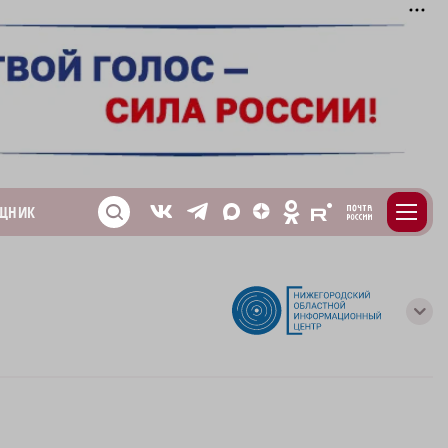
m
T
O
ЩНИК
Z
X
E
S
V
с