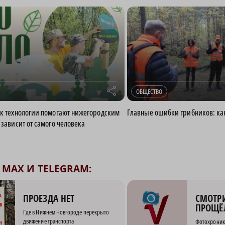
r
ОБЩЕСТВО
ак технологии помогают нижегородским
Главные ошибки грибников: как
 зависит от самого человека
MAX И TELEGRAM:
СМОТРИ
ПРОЕЗДА НЕТ
ПРОЩЁ
Где в Нижнем Новгороде перекрыто
движение транспорта
Фотохроник