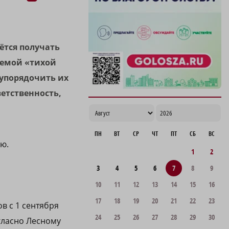
откроются после капремонта
10:48
дётся получать
уемой «тихой
 упорядочить их
етственность,
ПН
ВТ
СР
ЧТ
ПТ
СБ
ВС
ю.
1
2
3
4
5
6
7
8
9
10
11
12
13
14
15
16
17
18
19
20
21
22
23
в с 1 сентября
24
25
26
27
28
29
30
гласно Лесному