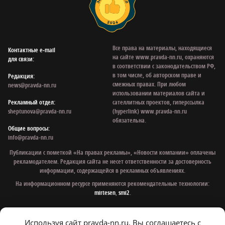
Все права на материалы, находящиеся
Контактные e‑mail
на сайте www.pravda-nn.ru, охраняются
для связи:
в соответствии с законодательством РФ,
в том числе, об авторском праве и
Редакция:
смежных правах. При любом
news@pravda-nn.ru
использовании материалов сайта и
Рекламный отдел:
сателлитных проектов, гиперссылка
sheptunova@pravda-nn.ru
(hyperlink) www.pravda-nn.ru
обязательна.
Общие вопросы:
info@pravda-nn.ru
Публикации с пометкой «На правах рекламы», «Новости компании» оплачены
рекламодателем. Редакция сайта не несет ответственности за достоверность
информации, содержащейся в рекламных объявлениях.
На информационном ресурсе применяются рекомендательные технологии:
mirtesen
,
smi2
.
Используя сайт pravda-nn.ru, Вы соглашаетесь с