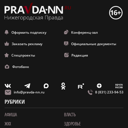
Оформить подписку
Конференц-зал
Заказать рекламу
Официальные документы
Спецпроекты
Редакция
Фотобанк
m
T
O
Z
X
E
V
info@pravda-nn.ru
8 (831) 233-94-53
РУБРИКИ
АФИША
ВЛАСТЬ
ЖКХ
ЗДОРОВЬЕ