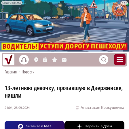
СОЦРЕКЛАМА
h
S
L
n
s
M
Главная
•
Новости
13-летнюю девочку, пропавшую в Дзержинске,
нашли
Анастасия Красушкина
21:04, 23.09.2024
Читайте в
MAX
Перейти в
Дзен