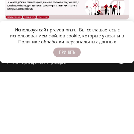
Новости МирТесен
НОВОСТИ ПАРТНЕРОВ
Используя сайт pravda-nn.ru, Вы соглашаетесь с
использованием файлов cookie, которые указаны в
Политике обработки персональных данных
ПРИНЯТЬ
Оформить подписку
Конференц-зал
Заказать рекламу
Официальные документы
Спецпроекты
Редакция
Фотобанк
m
T
O
Z
X
E
V