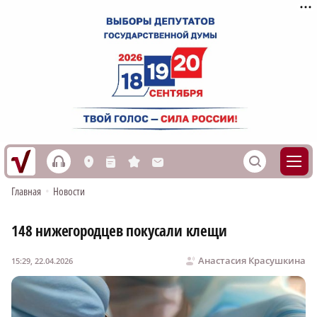
h
S
L
n
s
M
Главная
•
Новости
148 нижегородцев покусали клещи
Анастасия Красушкина
15:29, 22.04.2026