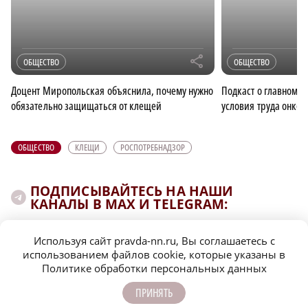
r
ОБЩЕСТВО
ОБЩЕСТВО
Доцент Миропольская объяснила, почему нужно
Подкаст о главном: 
обязательно защищаться от клещей
условия труда онкол
ОБЩЕСТВО
КЛЕЩИ
РОСПОТРЕБНАДЗОР
ПОДПИСЫВАЙТЕСЬ НА НАШИ
КАНАЛЫ В MAX И TELEGRAM:
Используя сайт pravda-nn.ru, Вы соглашаетесь с
НИЖЕГОРОДСКАЯ ПРАВДА
использованием файлов cookie, которые указаны в
Политике обработки персональных данных
Быстро, честно, точно. И ничего лишнего
ПРИНЯТЬ