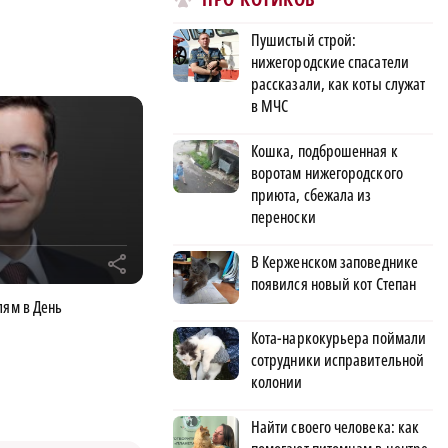
Пушистый строй:
нижегородские спасатели
рассказали, как коты служат
в МЧС
Кошка, подброшенная к
воротам нижегородского
приюта, сбежала из
переноски
В Керженском заповеднике
r
появился новый кот Степан
лям в День
Кота-наркокурьера поймали
сотрудники исправительной
колонии
Найти своего человека: как