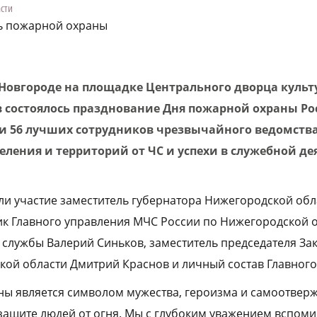
асти
нь пожарной охраны
 Новгороде на площадке Центрального дворца куль
состоялось празднование Дня пожарной охраны Рос
и 56 лучших сотрудников чрезвычайного ведомства 
ления и территорий от ЧС и успехи в служебной де
и участие заместитель губернатора Нижегородской обл
к Главного управления МЧС России по Нижегородской о
 службы Валерий Синьков, заместитель председателя За
ой области Дмитрий Краснов и личный состав Главного
ы является символом мужества, героизма и самоотверже
защите людей от огня. Мы с глубоким уважением вспом