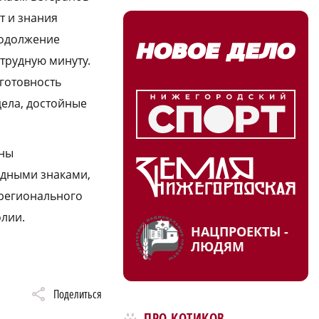
т и знания
родолжение
трудную минуту.
готовность
дела, достойные
ены
удными знаками,
регионального
лии.
НАЦПРОЕКТЫ -
ЛЮДЯМ
Поделиться
ПРО КОТИКОВ