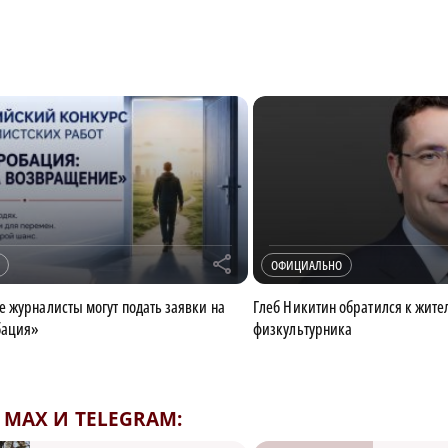
r
ОФИЦИАЛЬНО
 журналисты могут подать заявки на
Глеб Никитин обратился к жите
бация»
физкультурника
MAX И TELEGRAM: