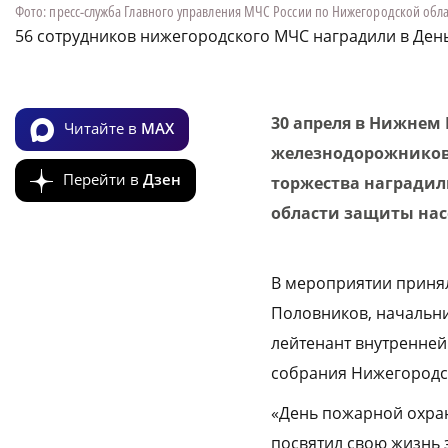
Фото: пресс-служба Главного управления МЧС России по Нижегородской обл
56 сотрудников нижегородского МЧС наградили в Де
30 апреля в Нижнем
Читайте в
MAX
железнодорожников 
Перейти в
Дзен
торжества наградил
области защиты насе
В мероприятии принял
Половников, начальни
лейтенант внутренней
собрания Нижегородск
«День пожарной охран
посвятил свою жизнь 