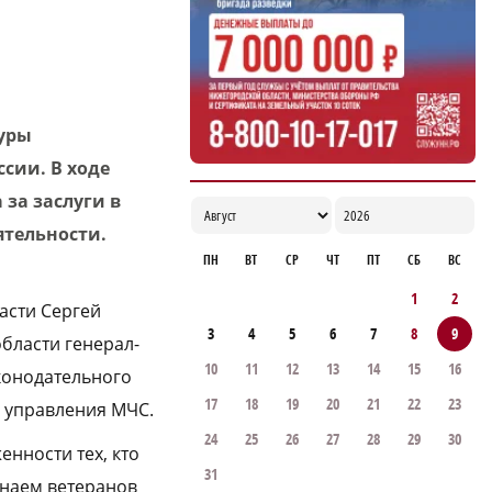
молнии в Борском районе
09:42
туры
сии. В ходе
за заслуги в
ятельности.
ПН
ВТ
СР
ЧТ
ПТ
СБ
ВС
1
2
асти Сергей
3
4
5
6
7
8
9
бласти генерал-
10
11
12
13
14
15
16
конодательного
17
18
19
20
21
22
23
 управления МЧС.
24
25
26
27
28
29
30
нности тех, кто
31
инаем ветеранов