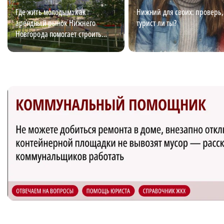
Где жить молодым: как
Нижний для своих: проверь,
арендный рынок Нижнего
турист ли ты?
Новгорода помогает строить
карьеру