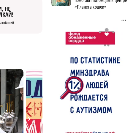
помогают питомцам в центре
«Планета кошек»
, НЕ
ЛКАЙ!
а событий