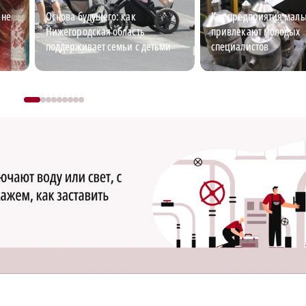
 не
Основа будущего: как
Как предприятия малы
Нижегородская область
привлекают молодых
поддерживает семьи с детьми
специалистов