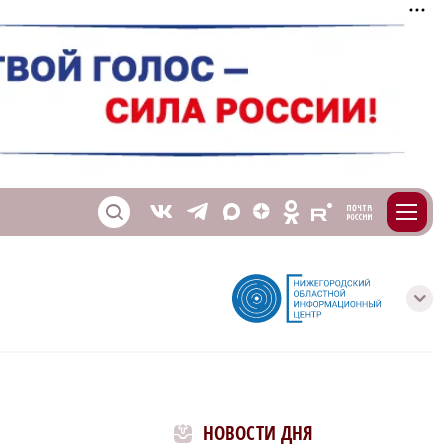
m
T
O
Z
X
E
S
V
с
НОВОСТИ ДНЯ