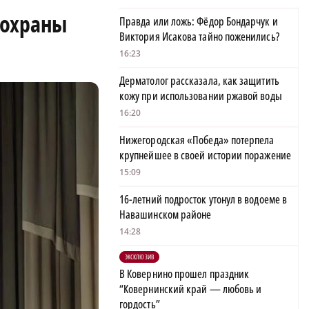
 охраны
Правда или ложь: Фёдор Бондарчук и
Виктория Исакова тайно поженились?
16:23
Дерматолог рассказала, как защитить
кожу при использовании ржавой воды
16:20
Нижегородская «Победа» потерпела
крупнейшее в своей истории поражение
15:09
16-летний подросток утонул в водоеме в
Навашинском районе
14:28
ЭКСКЛЮЗИВ
В Ковернино прошел праздник
“Ковернинский край — любовь и
гордость”