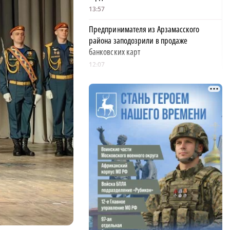
13:57
Предпринимателя из Арзамасского
района заподозрили в продаже
банковских карт
12:07
Четырехлетний ребенок пострадал при
столкновении машин в Нижнем
Новгороде
11:40
93 обращения поступили в службы
Дзержинска после ураганного ветра
10:28
350 пар поженились в Нижегородской
области в «красивую дату»
10:05
Деревянное здание загорелось от удара