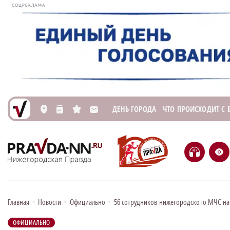
СОЦРЕКЛАМА
ДЕНЬ ГОРОДА
ЧТО ПРОИСХОДИТ С
L
n
s
M
H
e
Главная
•
Новости
•
Официально
•
56 сотрудников нижегородского МЧС н
ОФИЦИАЛЬНО