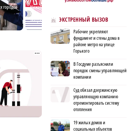
х городов
Нижегородский студент Ахмед
Самые востребо
Сайфулин победил в
профессии для 
ЭКСТРЕННЫЙ ВЫЗОВ
театральном конкурсе
специалистов в
«Табуретка»
области
Рабочие укрепляют
фундамент и стены дома в
районе метро на улице
Горького
В Госдуме разъяснили
порядок смены управляющей
компании
Суд обязал дзержинскую
управляющую компанию
отремонтировать систему
отопления
19 жилых домов и
социальных объектов