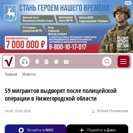
h
S
L
n
s
M
Главная
•
Новости
59 мигрантов выдворят после полицейской
операции в Нижегородской области
Юлия Полякова
10:00, 15.05.2026
Читайте в
MAX
Перейти в
Дзен