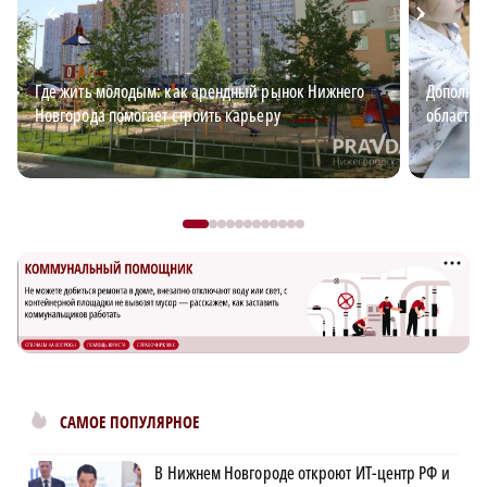
Где жить молодым: как арендный рынок Нижнего
Дополнит
Новгорода помогает строить карьеру
области: 
САМОЕ ПОПУЛЯРНОЕ
В Нижнем Новгороде откроют ИТ-центр РФ и