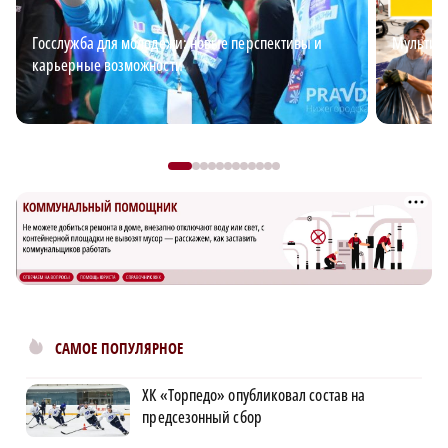
Госслужба для молодежи: новые перспективы и
Мультим
карьерные возможности
САМОЕ ПОПУЛЯРНОЕ
ХК «Торпедо» опубликовал состав на
предсезонный сбор