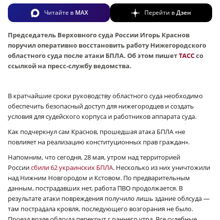
Читайте в
MAX
Перейти в
Дзен
Председатель Верховного суда России Игорь Краснов
поручил оперативно восстановить работу Нижегородского
областного суда после атаки БПЛА. Об этом пишет
ТАСС
со
ссылкой на пресс-службу ведомства.
В кратчайшие сроки руководству областного суда необходимо
обеспечить безопасный доступ для нижегородцев и создать
условия для судейского корпуса и работников аппарата суда.
Как подчеркнул сам Краснов, прошедшая атака БПЛА «не
повлияет на реализацию конституционных прав граждан».
Напомним, что сегодня, 28 мая, утром над территорией
России
сбили 62 украинских БПЛА
. Несколько из них уничтожили
над Нижним Новгородом и Кстовом. По предварительным
данным, пострадавших нет, работа ПВО продолжается. В
результате атаки повреждения получило лишь здание облсуда —
там пострадала кровля, последующего возгорания не было.
Проезд возле облсуда перекрыт с раннего утра. Все судебные