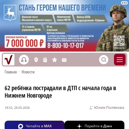
h
S
L
n
s
M
Главная
•
Новости
62 ребёнка пострадали в ДТП с начала года в
Нижнем Новгороде
Юлия Полякова
18:52, 28.05.2026
Читайте в
MAX
Перейти в
Дзен