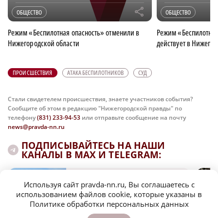
r
ОБЩЕСТВО
ОБЩЕСТВО
Режим «Беспилотная опасность» отменили в
Режим «Беспилотная
Нижегородской области
действует в Нижегор
ПРОИСШЕСТВИЯ
АТАКА БЕСПИЛОТНИКОВ
СУД
Стали свидетелем происшествия, знаете участников события?
Сообщите об этом в редакцию "Нижегородской правды" по
телефону
(831) 233-94-53
или отправьте сообщение на почту
news@pravda-nn.ru
ПОДПИСЫВАЙТЕСЬ НА НАШИ
КАНАЛЫ В MAX И TELEGRAM:
Используя сайт pravda-nn.ru, Вы соглашаетесь с
НИЖЕГОРОДСКАЯ ПРАВДА
использованием файлов cookie, которые указаны в
Политике обработки персональных данных
Быстро, честно, точно. И ничего лишнего