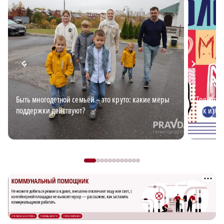
Быть многодетной семьёй – это круто: какие меры
Тренер п
поддержки действуют?
как изба