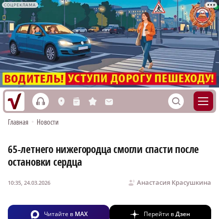
СОЦРЕКЛАМА
h
S
L
n
s
M
Главная
•
Новости
65-летнего нижегородца смогли спасти после
остановки сердца
Анастасия Красушкина
10:35, 24.03.2026
Читайте в
MAX
Перейти в
Дзен