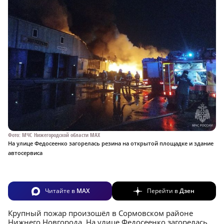
Фото: МЧС Нижегородской области MAX
На улице Федосеенко загорелась резина на открытой площадке и здание
автосервиса
Читайте в
MAX
Перейти в
Дзен
Крупный пожар произошёл в Сормовском районе
Нижнего Новгорода. На улице Федосеенко загорелась