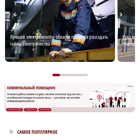
Лучший электромонтёр области пытается разгадать
Куда мож
тайны электричества
Новгоро
САМОЕ ПОПУЛЯРНОЕ