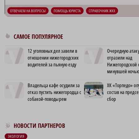
САМОЕ ПОПУЛЯРНОЕ
12 уголовных дел завели в
Очередную атак
отношении нижегородских
отразили над
водителей за пьяную езду
Нижегородской 
минувшей ночь
Владельца кафе осудили за
ХК «Торпедо» оп
отказ пустить нижегородца с
состав на предс
собакой-поводырем
сбор
Новости МирТесен
НОВОСТИ ПАРТНЕРОВ
ЭКОЛОГИЯ