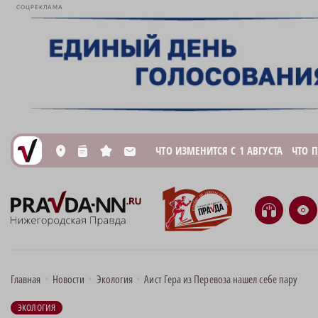
СОЦРЕКЛАМА
ЧТО ИЗМЕНИТСЯ С 1 АВГУСТА
ЧТО 
L
n
s
M
H
e
Главная
•
Новости
•
Экология
•
Аист Гера из Перевоза нашел себе пару
ЭКОЛОГИЯ