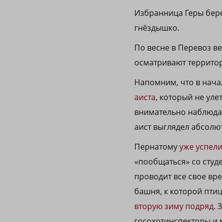
Избранница Геры бере
гнёздышко.
По весне в Перевоз в
осматривают территори
Напомним, что в нача
аиста
, который не уле
внимательно наблюдал
аист выглядел абсолю
Пернатому
уже успели
«пообщаться» со студ
проводит все свое вр
башня, к которой пти
вторую зиму подряд
. 
госохотинспекторы и 