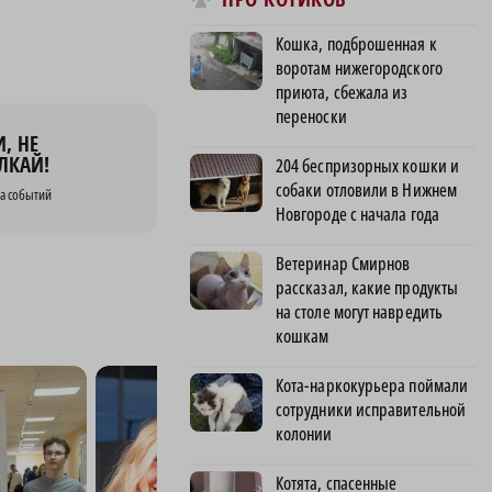
Кошка, подброшенная к
воротам нижегородского
приюта, сбежала из
переноски
, НЕ
ЛКАЙ!
204 беспризорных кошки и
собаки отловили в Нижнем
а событий
Новгороде с начала года
Ветеринар Смирнов
рассказал, какие продукты
на столе могут навредить
кошкам
Кота-наркокурьера поймали
сотрудники исправительной
колонии
Котята, спасенные