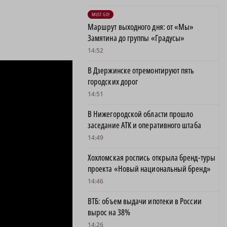
MUST GO!
Маршрут выходного дня: от «Мы»
Замятина до группы «Градусы»
14:52
В Дзержинске отремонтируют пять
городских дорог
14:51
В Нижегородской области прошло
заседание АТК и оперативного штаба
14:49
Хохломская роспись открыла бренд-туры
проекта «Новый национальный бренд»
14:46
ВТБ: объем выдачи ипотеки в России
вырос на 38%
14:26