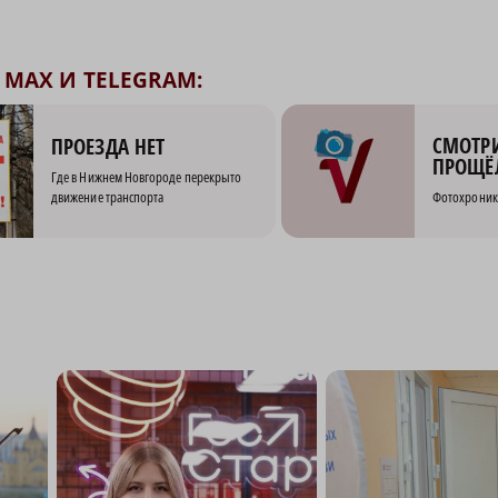
MAX И TELEGRAM:
СМОТРИ
ПРОЕЗДА НЕТ
ПРОЩЁ
Где в Нижнем Новгороде перекрыто
движение транспорта
Фотохроник