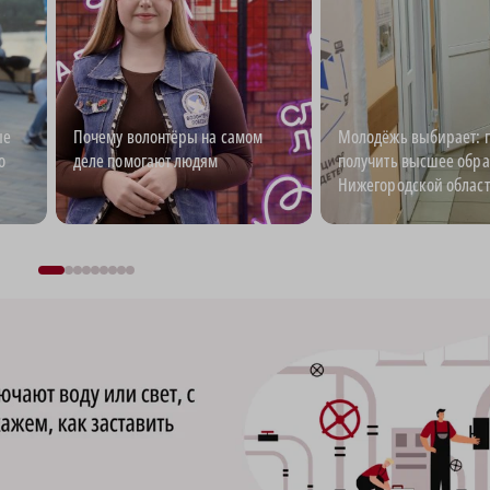
ые
Почему волонтёры на самом
Молодёжь выбирает: г
о
деле помогают людям
получить высшее обра
Нижегородской облас