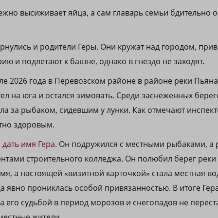
жно высиживает яйца, а сам главарь семьи бдительно о
ернулись и родители Геры. Они кружат над городом, при
ю и подлетают к башне, однако в гнездо не заходят.
ле 2026 года в Перевозском районе в районе реки Пьян
тел на юга и остался зимовать. Среди заснеженных берег
а за рыбаком, сидевшим у лунки. Как отмечают инспек
тно здоровым.
 дать имя Гера
. Он подружился с местными рыбаками, а 
ентами строительного колледжа. Он полюбил берег реки 
емя, а настоящей «визитной карточкой» стала местная в
ца явно прониклась особой привязанностью. В итоге Гер
За его судьбой в период морозов и снегопадов не перест
местные жители.