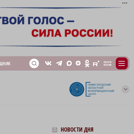
m
T
O
ЩНИК
Z
X
E
S
V
с
НОВОСТИ ДНЯ