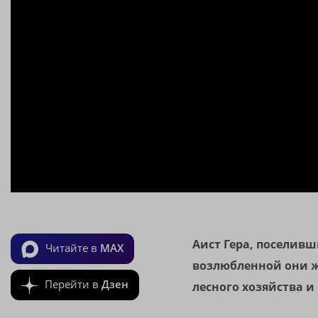
Аист Гера, поселивш
Читайте в
MAX
возлюбленной они ж
Перейти в
Дзен
лесного хозяйства 