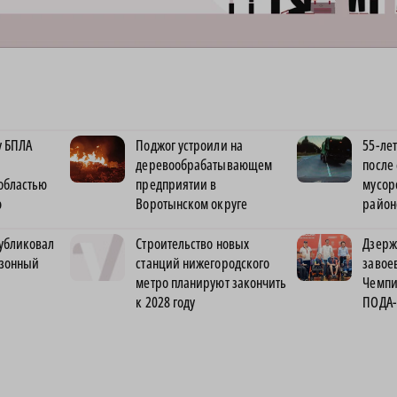
у БПЛА
Поджог устроили на
55-ле
деревообрабатывающем
после
областью
предприятии в
мусор
ю
Воротынском округе
район
убликовал
Строительство новых
Дзерж
езонный
станций нижегородского
завое
метро планируют закончить
Чемпи
к 2028 году
ПОДА-