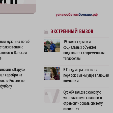
ЭКСТРЕННЫЙ ВЫЗОВ
тний мужчина погиб
19 жилых домов и
 столкновения с
социальных объектов
овозом в Вачском
подключат к современным
е
теплосетям
инский «Парус»
В Госдуме разъяснили
вал серебро на
порядок смены управляющей
онате России по
компании
футболу
Суд обязал дзержинскую
управляющую компанию
отремонтировать систему
отопления