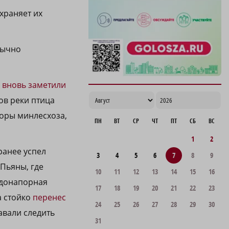
храняет их
вычно
а
вновь заметили
ов реки птица
торы минлесхоза,
ПН
ВТ
СР
ЧТ
ПТ
СБ
ВС
1
2
ранее успел
3
4
5
6
7
8
9
Пьяны, где
10
11
12
13
14
15
16
одонапорная
17
18
19
20
21
22
23
а стойко
перенес
24
25
26
27
28
29
30
авали следить
31