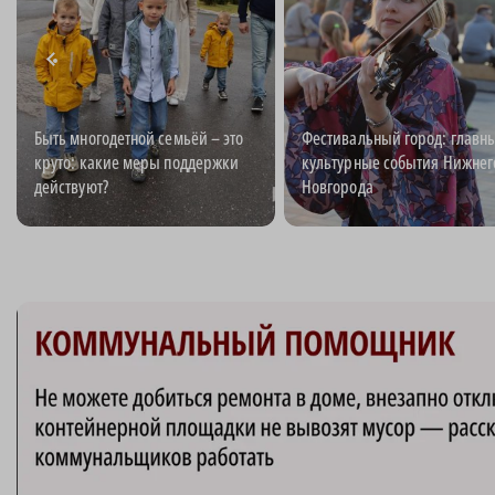
Быть многодетной семьёй – это
Фестивальный город: главн
круто: какие меры поддержки
культурные события Нижнег
действуют?
Новгорода