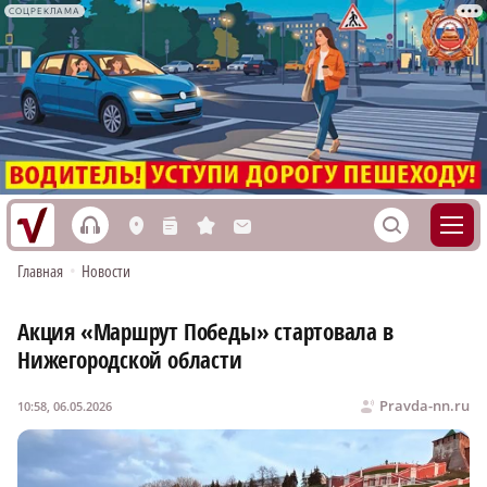
СОЦРЕКЛАМА
h
S
L
n
s
M
Главная
•
Новости
Акция «Маршрут Победы» стартовала в
Нижегородской области
Pravda-nn.ru
10:58, 06.05.2026