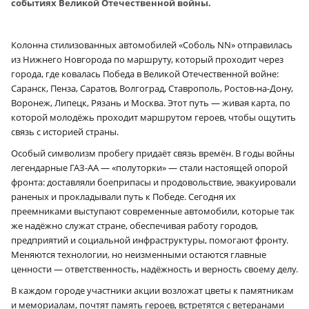
событиях Великой Отечественной войны.
Колонна стилизованных автомобилей «Соболь NN» отправилась
из Нижнего Новгорода по маршруту, который проходит через
города, где ковалась Победа в Великой Отечественной войне:
Саранск, Пенза, Саратов, Волгоград, Ставрополь, Ростов-на-Дону,
Воронеж, Липецк, Рязань и Москва. Этот путь — живая карта, по
которой молодёжь проходит маршрутом героев, чтобы ощутить
связь с историей страны.
Особый символизм пробегу придаёт связь времён. В годы войны
легендарные ГАЗ-АА — «полуторки» — стали настоящей опорой
фронта: доставляли боеприпасы и продовольствие, эвакуировали
раненых и прокладывали путь к Победе. Сегодня их
преемниками выступают современные автомобили, которые так
же надёжно служат стране, обеспечивая работу городов,
предприятий и социальной инфраструктуры, помогают фронту.
Меняются технологии, но неизменными остаются главные
ценности — ответственность, надёжность и верность своему делу.
В каждом городе участники акции возложат цветы к памятникам
и мемориалам, почтят память героев, встретятся с ветеранами