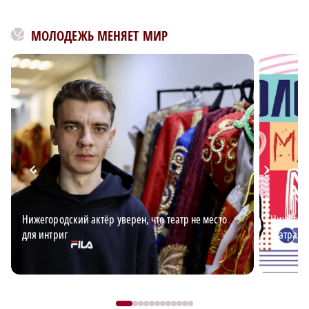
МОЛОДЕЖЬ МЕНЯЕТ МИР
Нижегородский актёр уверен, что театр не место
Нижегоро
для интриг
театраль