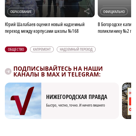
r
ОБРАЗОВАНИЕ
ОФИЦИАЛЬНО
Юрий Шалабаев оценил новый надземный
В Богородске капит
переход между корпусами школы №168
поликлинику №2 по 
ОБЩЕСТВО
КАПРЕМОНТ
НАДЗЕМНЫЙ ПЕРЕХОД
ПОДПИСЫВАЙТЕСЬ НА НАШИ
КАНАЛЫ В MAX И TELEGRAM:
НИЖЕГОРОДСКАЯ ПРАВДА
Быстро, честно, точно. И ничего лишнего