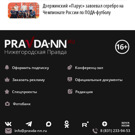
Дзержинский «Парус» завоевал серебро на
Чемпионате России по ПОДА-футболу
Оформить подписку
Конференц-зал
Заказать рекламу
Официальные документы
Спецпроекты
Редакция
Фотобанк
m
T
O
Z
X
E
V
info@pravda-nn.ru
8 (831) 233-94-53