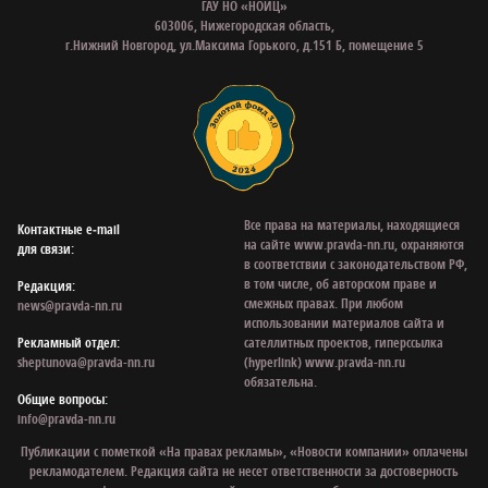
ГАУ НО «НОИЦ»
603006, Нижегородская область,
г.Нижний Новгород, ул.Максима Горького, д.151 Б, помещение 5
Все права на материалы, находящиеся
Контактные e‑mail
на сайте www.pravda-nn.ru, охраняются
для связи:
в соответствии с законодательством РФ,
в том числе, об авторском праве и
Редакция:
смежных правах. При любом
news@pravda-nn.ru
использовании материалов сайта и
Рекламный отдел:
сателлитных проектов, гиперссылка
sheptunova@pravda-nn.ru
(hyperlink) www.pravda-nn.ru
обязательна.
Общие вопросы:
info@pravda-nn.ru
Публикации с пометкой «На правах рекламы», «Новости компании» оплачены
рекламодателем. Редакция сайта не несет ответственности за достоверность