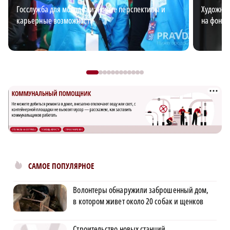
Госслужба для молодежи: новые перспективы и
Художниц
карьерные возможности
на фоне 
САМОЕ ПОПУЛЯРНОЕ
Волонтеры обнаружили заброшенный дом,
в котором живет около 20 собак и щенков
Строительство новых станций