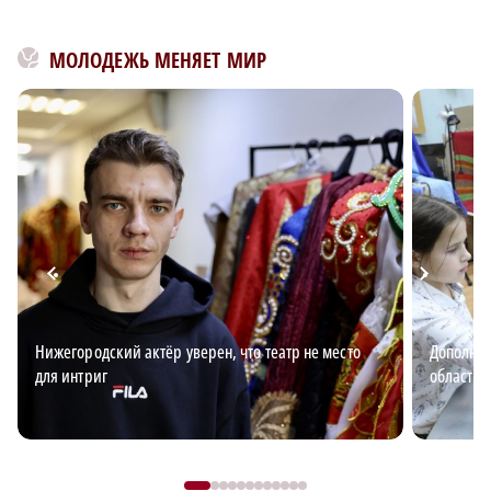
МОЛОДЕЖЬ МЕНЯЕТ МИР
Нижегородский актёр уверен, что театр не место
Дополнит
для интриг
области: 