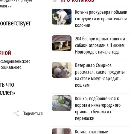
хологии
Кота-наркокурьера поймали
сотрудники исправительной
оответствует
колонии
204 беспризорных кошки и
собаки отловили в Нижнем
яной
Новгороде с начала года
сследовательского
Ветеринар Смирнов
 социального
рассказал, какие продукты
на столе могут навредить
ть что
кошкам
оллег»
Кошка, подброшенная к
воротам нижегородского
приюта, сбежала из
Поделиться
переноски
Котята, спасенные