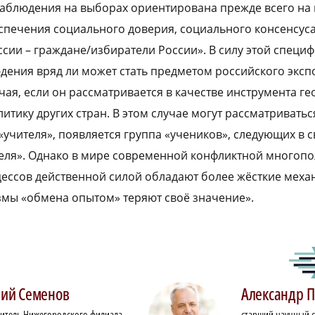
аблюдения на выборах ориентирована прежде всего на
еспечения социального доверия, социального консенсуса
сии – граждане/избиратели России». В силу этой специф
ения вряд ли может стать предметом российского экспо
чая, если он рассматривается в качестве инструмента г
итику других стран. В этом случае могут рассматриватьс
 «учителя», появляется группа «учеников», следующих в 
ля». Однако в мире современной конфликтной многопо
ессов действенной силой обладают более жёсткие меха
мы «обмена опытом» теряют своё значение».
ний
Семенов
Александр
П
итель Нижегородского филиала
старший научный с