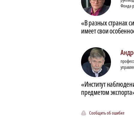
Фонда р
«В разных странах с
имеет свои особенно
Андр
професс
управле
«Институт наблюдени
предметом экспорта
Сообщить об ошибке