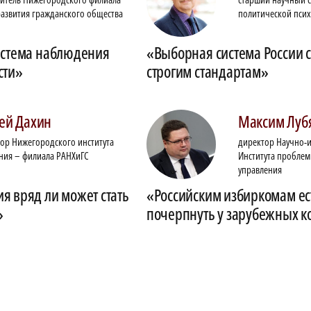
азвития гражданского общества
политической пси
истема наблюдения
«Выборная система России с
сти»
строгим стандартам»
ей
Дахин
Максим
Луб
ор Нижегородского института
директор Научно-и
ния – филиала РАНХиГС
Института проблем
управления
я вряд ли может стать
«Российским избиркомам ес
»
почерпнуть у зарубежных к