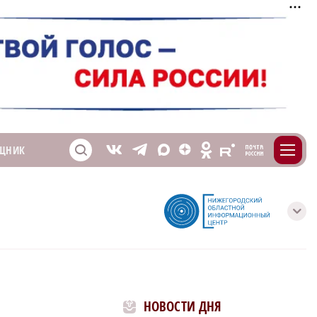
m
T
O
ЩНИК
Z
X
E
S
V
с
НОВОСТИ ДНЯ