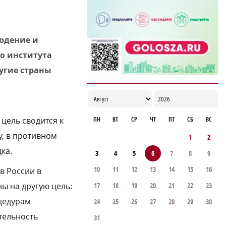
ветеранов строительной отрасли
18:02
людение и
го института
угие страны
ПН
ВТ
СР
ЧТ
ПТ
СБ
ВС
цель сводится к
у, в противном
1
2
ка.
3
4
5
6
7
8
9
10
11
12
13
14
15
16
в России в
17
18
19
20
21
22
23
ы на другую цель:
цедурам
24
25
26
27
28
29
30
тельность
31