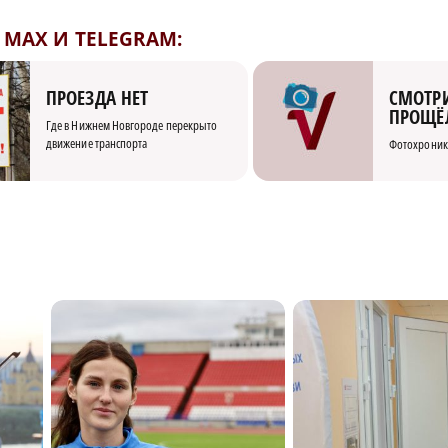
MAX И TELEGRAM:
СМОТРИ
ПРОЕЗДА НЕТ
ПРОЩЁ
Где в Нижнем Новгороде перекрыто
движение транспорта
Фотохроник