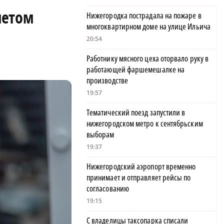
метом
Нижегородка пострадала на пожаре в
многоквартирном доме на улице Ильича
20:54
Работнику мясного цеха оторвало руку в
работающей фаршемешалке на
производстве
19:57
Тематический поезд запустили в
нижегородском метро к сентябрьским
выборам
19:37
Нижегородский аэропорт временно
принимает и отправляет рейсы по
согласованию
19:15
С владелицы таксопарка списали