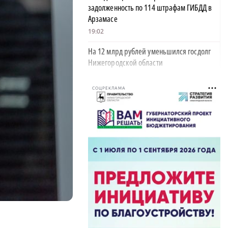
задолженность по 114 штрафам ГИБДД в
Арзамасе
19:02
На 12 млрд рублей уменьшился госдолг
Нижегородской области
18:39
СОЦРЕКЛАМА
В Нижегородской области тестируют
дроны для контроля сброса мусора
18:37
В Нижегородской области выделят 10 млн
×
рублей на поддержку «СВОё дело»
18:08
34 млрд рублей направят на поддержку
нижегородских семей в этом году
18:03
В Нижегородской области поздравили