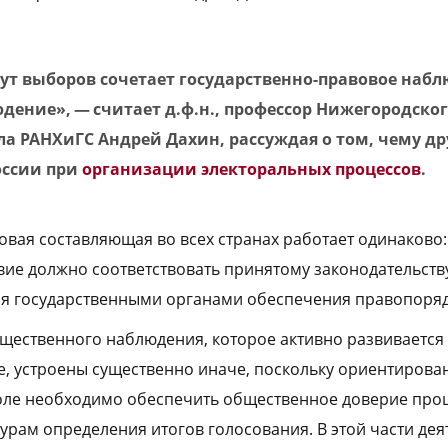
ут выборов сочетает государственно-правовое наб
дение», — считает д.ф.н., профессор Нижегородско
ла РАНХиГС Андрей Дахин, рассуждая о том, чему др
оссии при
организации электоральных процессов
.
овая составляющая во всех странах работает одинаково: 
твие должно соответствовать принятому законодательств
ся государственными органами обеспечения правопоряд
щественного наблюдения, которое активно развивается 
е, устроены существенно иначе, поскольку ориентирован
оле необходимо обеспечить общественное доверие про
урам определения итогов голосования. В этой части дея