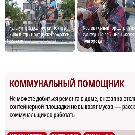
Культурный код: музеи, театры,
Фестивальный город: главн
кино и стрит-арт Нижегородской
культурные события Нижнег
области
Новгорода