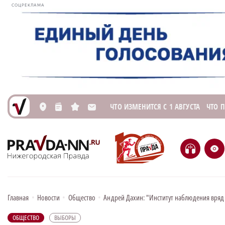
СОЦРЕКЛАМА
ЧТО ИЗМЕНИТСЯ С 1 АВГУСТА
ЧТО 
L
n
s
M
H
e
Главная
•
Новости
•
Общество
•
Андрей Дахин: "Институт наблюдения вряд 
ОБЩЕСТВО
ВЫБОРЫ