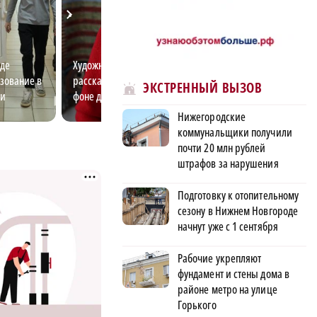
де
Художница-дизайнер
Насколько хорош
зование в
рассказала, как выделиться на
культурную жиз
ЭКСТРЕННЫЙ ВЫЗОВ
ти
фоне других
Нижегородской 
Нижегородские
коммунальщики получили
почти 20 млн рублей
штрафов за нарушения
Подготовку к отопительному
сезону в Нижнем Новгороде
начнут уже с 1 сентября
Рабочие укрепляют
фундамент и стены дома в
районе метро на улице
Горького