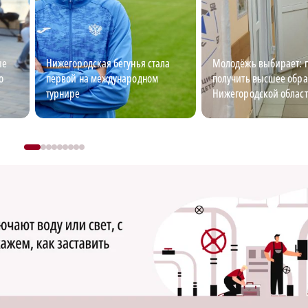
ые
Нижегородская бегунья стала
Молодёжь выбирает: г
о
первой на международном
получить высшее обра
турнире
Нижегородской облас