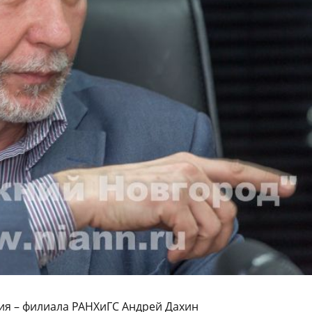
ния – филиала РАНХиГС Андрей Дахин