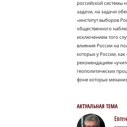
российской системы н
задачи, на задачи об
«институт выборов Рос
общественного наблюд
исключением того слу
влияния России на пол
которых у России, как
рекомендациям «учите
геополитических проц
фоне которых механиз
АКТУАЛЬНАЯ ТЕМА
Евге
руковод