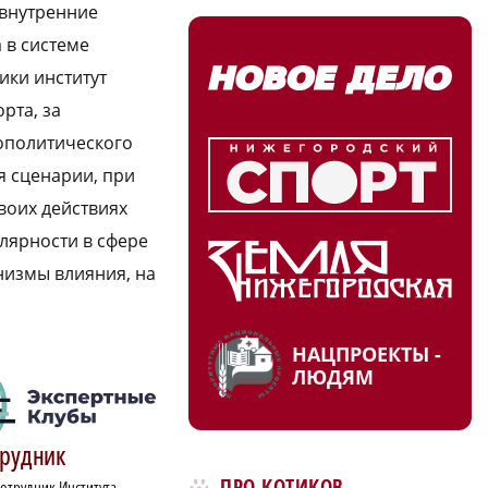
 внутренние
 в системе
ики институт
рта, за
еополитического
я сценарии, при
своих действиях
лярности в сфере
низмы влияния, на
НАЦПРОЕКТЫ -
ЛЮДЯМ
рудник
ПРО КОТИКОВ
отрудник Института