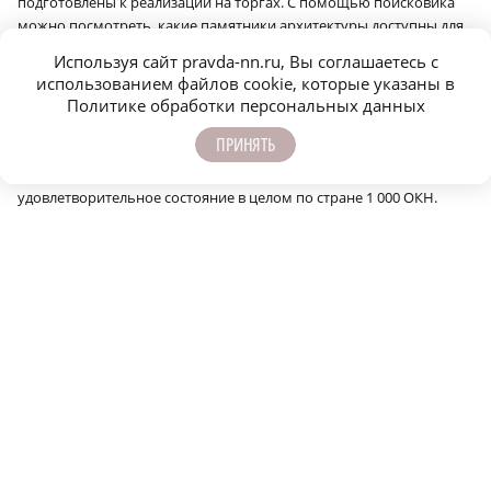
подготовлены к реализации на торгах. С помощью поисковика
можно посмотреть, какие памятники архитектуры доступны для
инвестирования в конкретном муниципалитете.
Используя сайт pravda-nn.ru, Вы соглашаетесь с
Нижегородская область также является пилотным регионом по
использованием файлов cookie, которые указаны в
Политике обработки персональных данных
реализации проекта вовлечения ОКН в хозяйственный оборот,
реализуемого совместно с Министерством культуры России и АО
ПРИНЯТЬ
«ДОМ.РФ» в рамках исполнения поручения президента
Российской Федерации приведении к 2030 году в
удовлетворительное состояние в целом по стране 1 000 ОКН.
Сообщить об ошибке
Поделиться
ЕЩЁ НОВОСТИ ПО ТЕМЕ