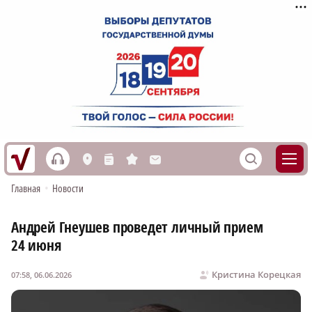
h
S
L
n
s
M
Главная
•
Новости
Андрей Гнеушев проведет личный прием
24 июня
Кристина Корецкая
07:58, 06.06.2026